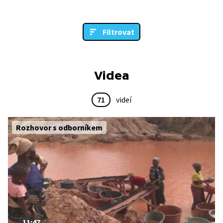
Filtrovat
Videa
71
videí
Rozhovor s odborníkem
11:47