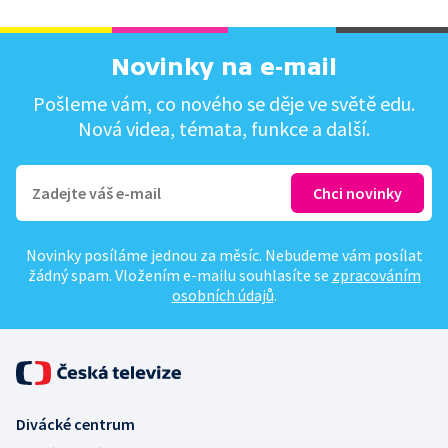
Novinky na e-mail
Pošleme vám, co nového se děje ve světě edu.
Nová videa, témata, funkce a další.
Novinky posíláme jednou za měsíc. Nebudeme vám posílat
žádný spam. Vložením e-mailu souhlasíte se
zpracováním
osobních údajů
.