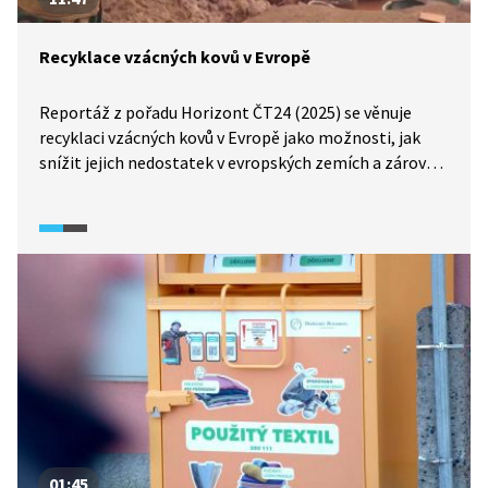
Recyklace vzácných kovů v Evropě
Reportáž z pořadu Horizont ČT24 (2025) se věnuje
recyklaci vzácných kovů v Evropě jako možnosti, jak
snížit jejich nedostatek v evropských zemích a zároveň
snížit surovinovou závislost na Číně. Recyklaci surovin
v reportáži komentuje i Filip Křenek, analytik Institutu
pro evropskou politiku (EUROPEUM). Druhá část
reportáže se věnuje nelegální těžbě zlata v Senegalu
a dopadům těžby na tamní ekosystém i zdraví
obyvatel.
01:45