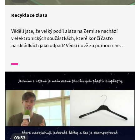
Recyklace zlata
Věděli jste, že velký podíl zlata na Zemi se nachází
v elektronických součástkách, které končí často
na skládkách jako odpad? Vědci nově za pomoci chemie
přišli na způsob, jak toto zlato recyklovat a získávat
zpět. Jde o celých 7 % veškerého zlata na Zemi.
03:53