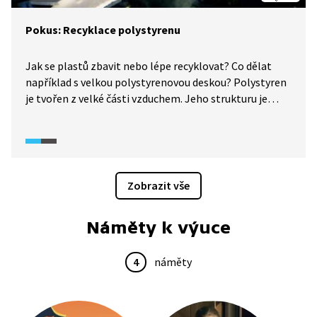
Pokus: Recyklace polystyrenu
Jak se plastů zbavit nebo lépe recyklovat? Co dělat
například s velkou polystyrenovou deskou? Polystyren
je tvořen z velké části vzduchem. Jeho strukturu je
možné narušit acetonem a uvolnit tak přebytečný
vzduch.
Zobrazit vše
Náměty k výuce
4
náměty