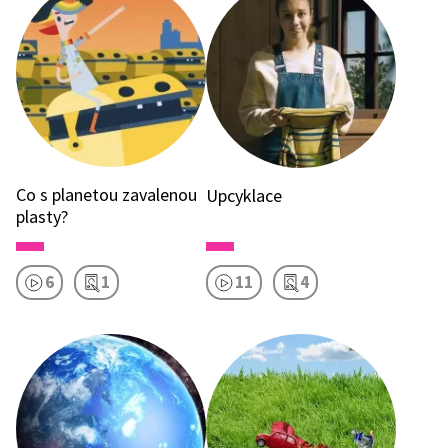
Co s planetou zavalenou
Upcyklace
plasty?
6
1
11
4