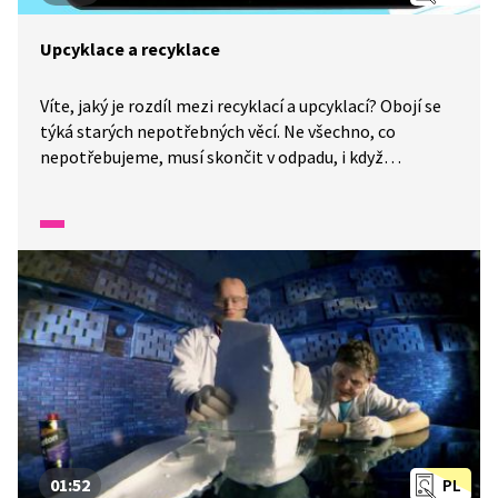
Upcyklace a recyklace
Víte, jaký je rozdíl mezi recyklací a upcyklací? Obojí se
týká starých nepotřebných věcí. Ne všechno, co
nepotřebujeme, musí skončit v odpadu, i když
v tříděném. Někdy můžeme dát staré věci nový život
a nové využití. Stačí mít dobrý nápad.
01:52
PL