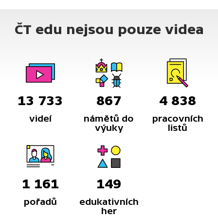
ČT edu nejsou pouze videa
13 733
867
4 838
videí
námětů do
pracovních
výuky
listů
1 161
149
pořadů
edukativních
her