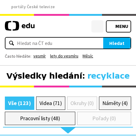
portály České televize
MENU
Hledat
vesmír
lety do vesmíru
Měsíc
Často hledáte:
Výsledky hledání:
recyklace
Vše (123)
Videa (71)
Okruhy (0)
Náměty (4)
Pracovní listy (48)
Pořady (0)