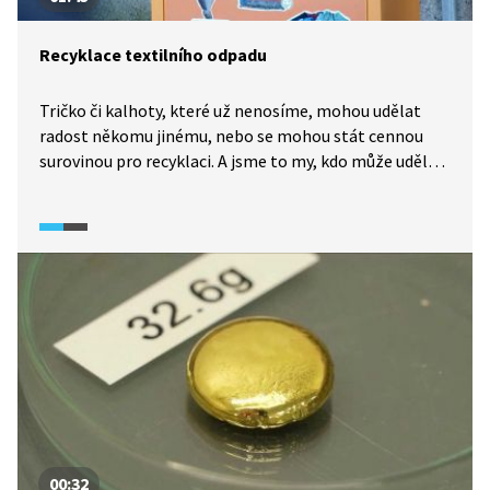
Recyklace textilního odpadu
Tričko či kalhoty, které už nenosíme, mohou udělat
radost někomu jinému, nebo se mohou stát cennou
surovinou pro recyklaci. A jsme to my, kdo může udělat
potřebný první krok: odložit je do kontejneru na textil.
00:32