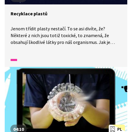
Recyklace plastů
Jenom třídit plasty nestačí. To se asi divíte, že?
Některé z nich jsou totiž toxické, to znamená, že
obsahují škodlivé látky pro náš organismus. Jak je
poznat? A co s tím? To nám bude radit Karolína
Brabcová.
04:10
PL