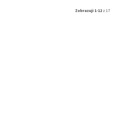
Zobrazuji 1-12
z 17