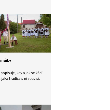
ové oslavy v roce 1950,
 výzdoby po atmosféru.
ahrnuje autentické dobové
doplněné o čtené deníkové
y.
 májky
popisuje, kdy a jak se kácí
jaká tradice s ní souvisí.