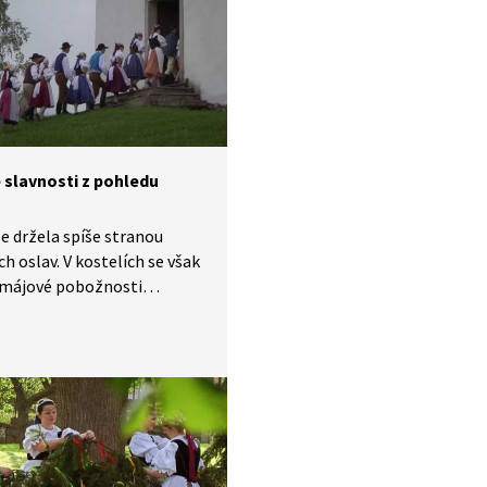
 slavnosti z pohledu
se držela spíše stranou
h oslav. V kostelích se však
 májové pobožnosti
k kvůli pověrám takřka
 svatební obřady. Pořad
uje také, kde se vzalo rčení
 na máry“.