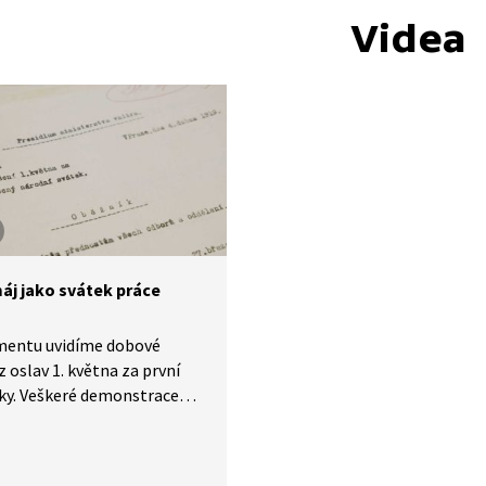
Videa
máj jako svátek práce
mentu uvidíme dobové
z oslav 1. května za první
ky. Veškeré demonstrace
dy konané do 1919 byly
po dosažení
ího požadavku dělníků, tj.