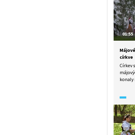
01:55
Májové
církve
Církev 
májovýc
konaly
a naopa
chyběly
vysvětl
„v máji