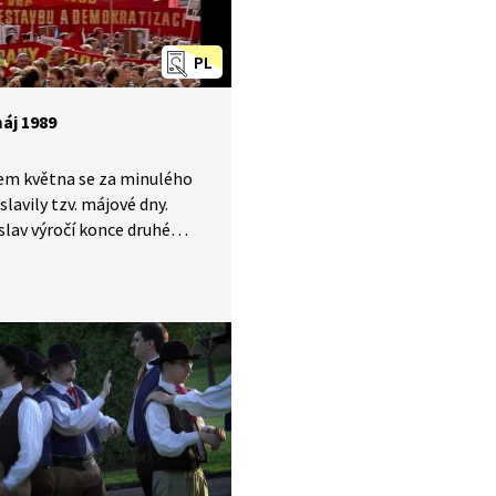
je. Zhlédněte naši reportáž
 dozvíte.
PL
áj 1989
em května se za minulého
slavily tzv. májové dny.
slav výročí konce druhé
 války a začátku
ého povstání v roce 1945
k největším manifestačním
 prvomájový průvod. V roce
l nejen v Praze ale i jinou
ciální, režimu poplatnou