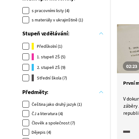
s pracovními listy (4)
s materiály v ukrajinštině (1)
Stupeň vzdělávání:
Předškolní (1)
1. stupeň ZŠ (5)
02:23
2. stupeň ZŠ (9)
Střední škola (7)
První 
Předměty:
V doku
Čeština jako druhý jazyk (1)
záběry 
republi
ČJ a literatura (4)
a průvo
Člověk a společnost (7)
neoficiální. Záhy 
Dějepis (4)
základn