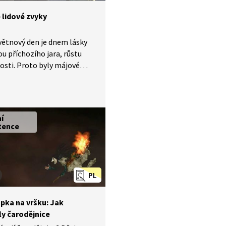
 lidové zvyky
větnový den je dnem lásky
ou příchozího jara, růstu
osti. Proto byly májové
ti záležitostí mladých lidí.
ický význam mělo zdobení
mi a k lidovým zvykům
 kromě stavění májky i volba
ní
ajálesu.
tence
PL
pka na vršku: Jak
ly čarodějnice