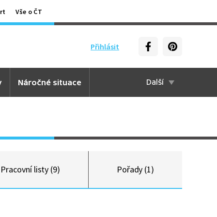
rt
Vše o ČT
Přihlásit
y
Náročné situace
Další
Pracovní listy (9)
Pořady (1)