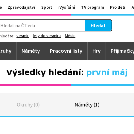
e
Zpravodajství
Sport
iVysílání
TV program
Pro děti
A
Hledat
vesmír
lety do vesmíru
Měsíc
hledáte:
ruhy
Náměty
Pracovní listy
Hry
Přijímačk
Výsledky hledání:
první máj
Okruhy (0)
Náměty (1)