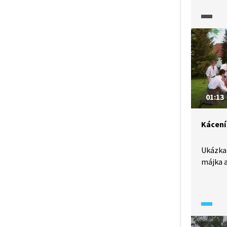
prvomáj
a to od
Video z
záběry 
záznam
01:13
Kácení
Ukázka 
májka a 