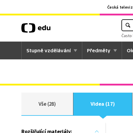
Česká televiz
Často 
Stupně vzdělávání
Předměty
Ok
Vše (28)
Videa (17)
Rozšiřující materiály: