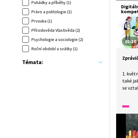
osmihod
Pohádky a příběhy (1)
Digitál
květen 
kompe
Právo a politologie (1)
politic
Prvouka (1)
i zneuž
Přírodověda Vlastivěda (2)
k prosa
Psychologie a sociologie (2)
01:10
Roční období a svátky (1)
Zprávič
Témata:
1. květ
také ja
se vzta
svátky.
ke kter
tradic.
A za dr
svátek 
že se s
Pokud s