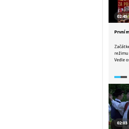
se nedě
a vše se
02:45
První m
Začátk
režimu 
Vedle o
světové
květnov
patřil 
svátkům
1989 mě
než ofi
tvář.
02:03