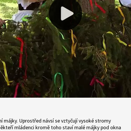
ní májky. Uprostřed návsí se vztyčují vysoké stromy
. Někteří mládenci kromě toho staví malé májky pod okna