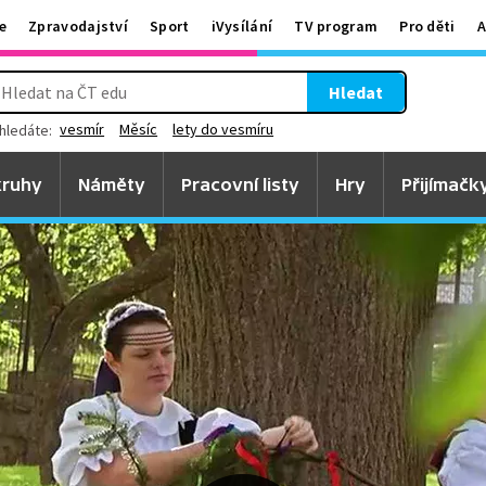
e
Zpravodajství
Sport
iVysílání
TV program
Pro děti
A
Hledat
vesmír
Měsíc
lety do vesmíru
hledáte:
ruhy
Náměty
Pracovní listy
Hry
Přijímačk