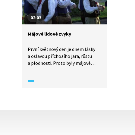
02:03
Májové lidové zvyky
První květnový den je dnem lásky
a oslavou příchozího jara, růstu
a plodnosti. Proto byly májové
slavnosti záležitostí mladých lidí.
Symbolický význam mělo zdobení
květinami a k lidovým zvykům
patřila kromě stavění májky i volba
krále majálesu.