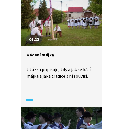
01:13
Kácení májky
Ukázka popisuje, kdy a jak se kácí
májka a jaká tradice s ní souvisí.