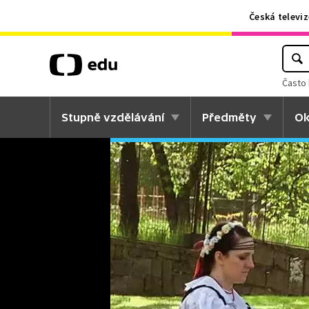
Česká televiz
Často 
Stupně vzdělávání
Předměty
Ok