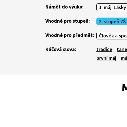
Námět do výuky:
1. máj: Lásky
Vhodné pro stupeň:
2. stupeň ZŠ
Vhodné pro předmět:
Člověk a sp
Klíčová slova:
tradice
tan
první máj
má
M