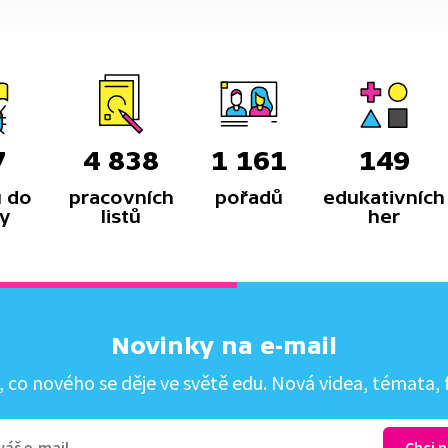
7
4 838
1 161
149
 do
pracovních
pořadů
edukativních
y
listů
her
Novinky na e-mail
co nového se děje ve světě edu. Nová videa, témata, f