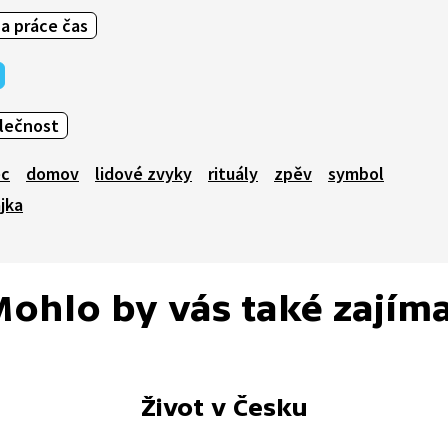
 a práce čas
olečnost
ec
domov
lidové zvyky
rituály
zpěv
symbol
jka
ohlo by vás také zajím
Život v Česku