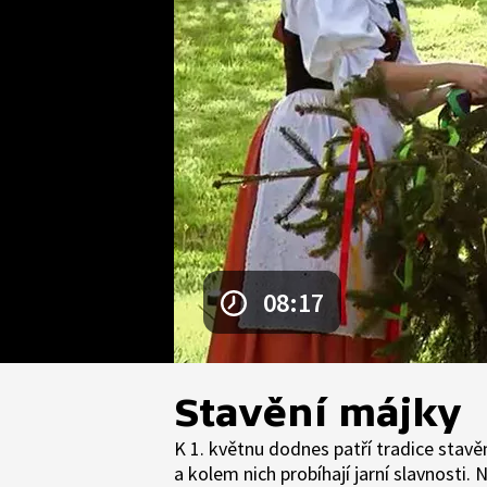
08:17
Stavění májky
K 1. květnu dodnes patří tradice stavě
a kolem nich probíhají jarní slavnosti