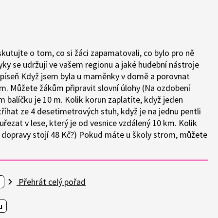
kutujte o tom, co si žáci zapamatovali, co bylo pro ně
zvyky se udržují ve vašem regionu a jaké hudební nástroje
t píseň Když jsem byla u maměnky v domě a porovnat
em. Můžete žákům připravit slovní úlohy (Na ozdobení
 balíčku je 10 m. Kolik korun zaplatíte, když jeden
stříhat ze 4 desetimetrových stuh, když je na jednu pentli
řezat v lese, který je od vesnice vzdálený 10 km. Kolik
m dopravy stojí 48 Kč?) Pokud máte u školy strom, můžete
Přehrát celý pořad
u