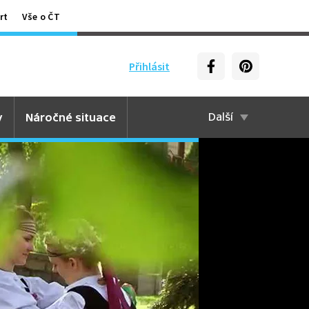
rt
Vše o ČT
Přihlásit
y
Náročné situace
Další