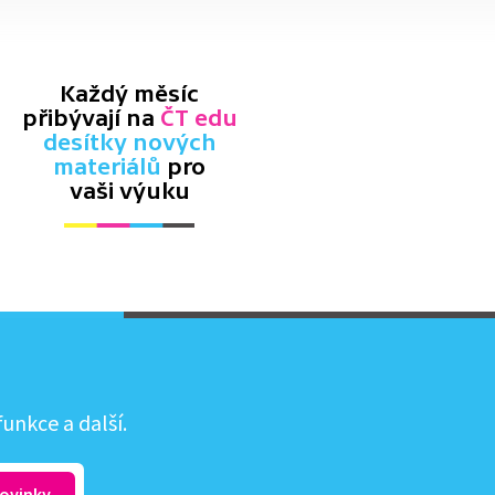
Každý měsíc
přibývají na
ČT edu
desítky nových
materiálů
pro
vaši výuku
unkce a další.