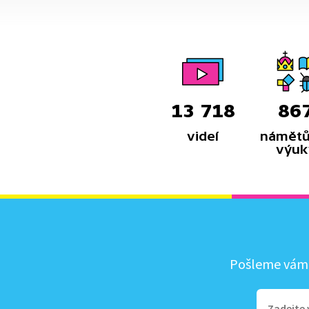
13 718
86
videí
námětů
výuk
Pošleme vám, 