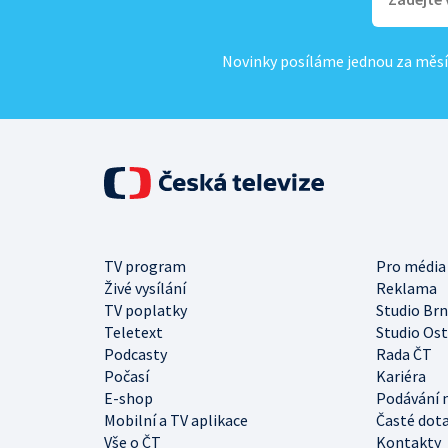
Novinky posíláme jednou za měsí