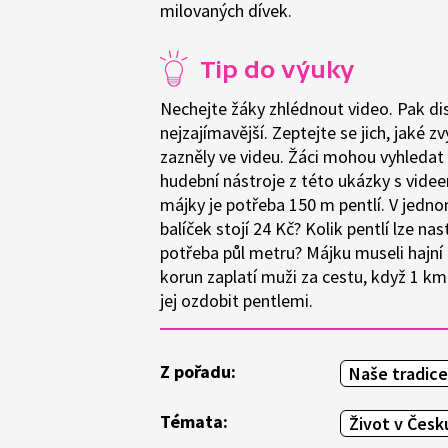
milovaných dívek.
Tip do výuky
Nechejte žáky zhlédnout video. Pak dis
nejzajímavější. Zeptejte se jich, jaké 
zazněly ve videu. Žáci mohou vyhleda
hudební nástroje z této ukázky s vide
májky je potřeba 150 m pentlí. V jednom
balíček stojí 24 Kč? Kolik pentlí lze na
potřeba půl metru? Májku museli hajní u
korun zaplatí muži za cestu, když 1 k
jej ozdobit pentlemi.
Z pořadu:
Naše tradice
Témata:
Život v Česk