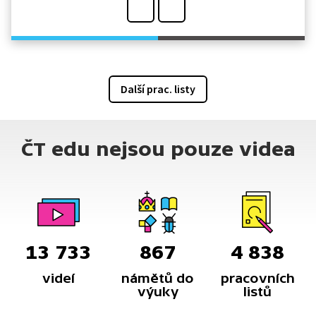
Další prac. listy
ČT edu nejsou pouze videa
13 733
867
4 838
videí
námětů do
pracovních
výuky
listů