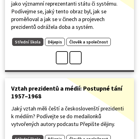
jako významní reprezentanti státu či systému.
Podívejme se, jaký tento obraz byl, jak se
proměňoval a jak se v činech a projevech
prezidentů odrážela doba a systém.
Střední škola
Dějepis
Člověk a společnost
Vztah prezidentů a médií: Postupné tání
1957–1968
Jaký vztah měli čeští a českoslovenští prezidenti
k médiím? Podívejte se do medailonků
vytvořených autory podcastu Přepište dějiny.
Střední škola
Dějepis
Člověk a společnost