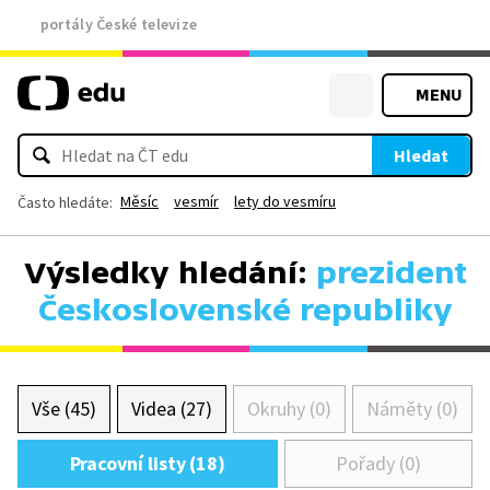
portály České televize
MENU
Hledat
Měsíc
vesmír
lety do vesmíru
Často hledáte:
Výsledky hledání:
prezident
Československé republiky
Vše (45)
Videa (27)
Okruhy (0)
Náměty (0)
Pracovní listy (18)
Pořady (0)