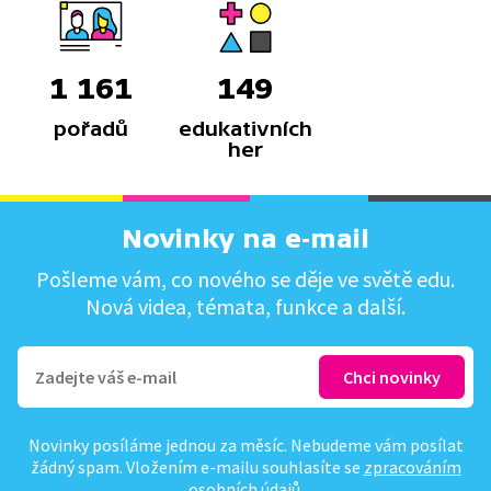
1 161
149
pořadů
edukativních
her
Novinky na e-mail
Pošleme vám, co nového se děje ve světě edu.
Nová videa, témata, funkce a další.
Novinky posíláme jednou za měsíc. Nebudeme vám posílat
žádný spam. Vložením e-mailu souhlasíte se
zpracováním
osobních údajů
.