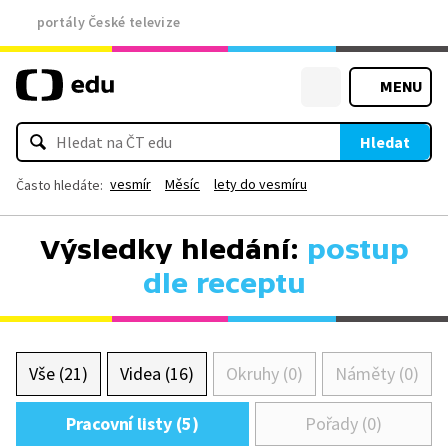
portály České televize
MENU
Hledat
vesmír
Měsíc
lety do vesmíru
Často hledáte:
Výsledky hledání:
postup
dle receptu
Vše (21)
Videa (16)
Okruhy (0)
Náměty (0)
Pracovní listy (5)
Pořady (0)