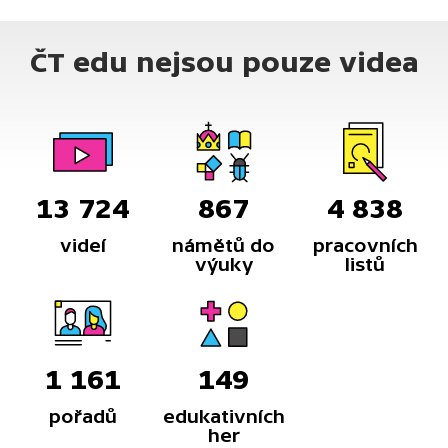
ČT edu nejsou pouze videa
13 724
867
4 838
videí
námětů do
pracovních
výuky
listů
1 161
149
pořadů
edukativních
her