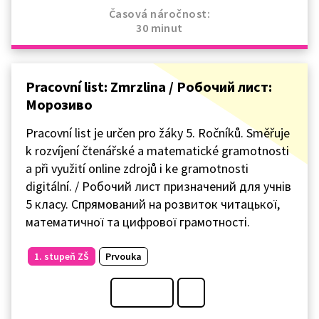
Časová náročnost:
30 minut
Pracovní list: Zmrzlina / Робочий лист:
Морозиво
Pracovní list je určen pro žáky 5. Ročníků. Směřuje
k rozvíjení čtenářské a matematické gramotnosti
a při využití online zdrojů i ke gramotnosti
digitální. / Робочий лист призначений для учнів
5 класу. Спрямований на розвиток читацької,
математичної та цифрової грамотності.
1. stupeň ZŠ
Prvouka