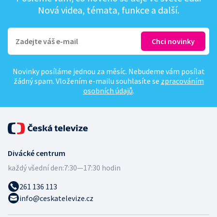
Nová videa, témata, funkce a další.
Novinky posíláme jednou za měsíc. Nebudeme vám posílat
žádný spam. Vložením e-mailu souhlasíte se
zpracováním
osobních údajů
.