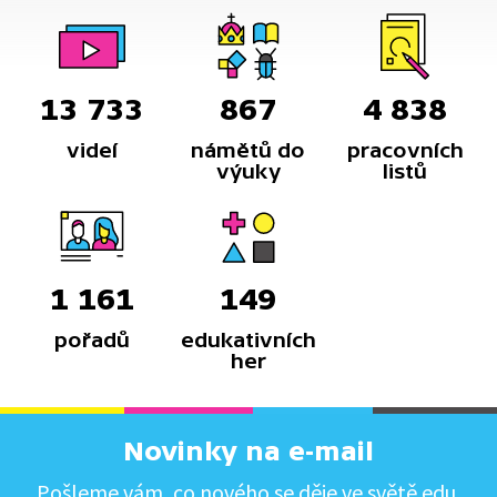
13 733
867
4 838
videí
námětů do
pracovních
výuky
listů
1 161
149
pořadů
edukativních
her
Novinky na e-mail
Pošleme vám, co nového se děje ve světě edu.