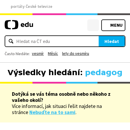
portály České televize
MENU
Hledat
vesmír
Měsíc
lety do vesmíru
Často hledáte:
Výsledky hledání:
pedagog
Dotýká se vás téma osobně nebo někoho z
vašeho okolí?
Více informací, jak situaci řešit najdete na
stránce
Nebuďte na to sami
.