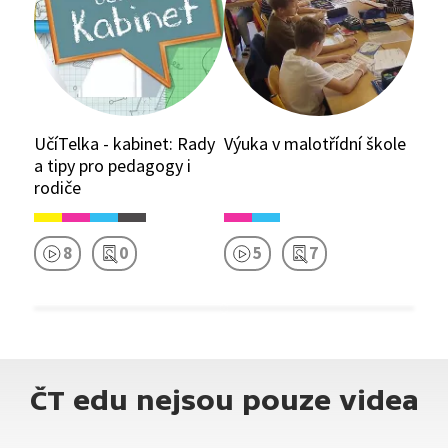
UčíTelka - kabinet: Rady
Výuka v malotřídní škole
a tipy pro pedagogy i
rodiče
8
0
5
7
ČT edu nejsou pouze videa