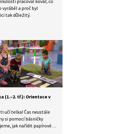
inulosti pracoval kovář, co
 vyráběl a proč byl
ci tak důležitý.
a (1.–2. tř.): Orientace v
ti učí telka! Čas neustále
my si pomocí básničky
eme, jak nařídit papírové
 abychom je uměli přečíst.