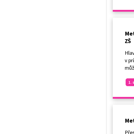
Met
ZŠ
Hlav
v pr
můž
1. 
Met
Pře