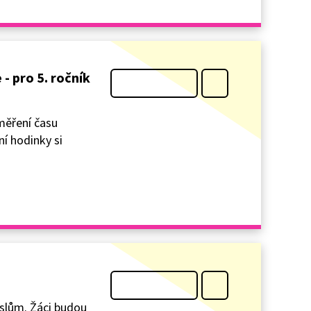
- pro 5. ročník
měření času
í hodinky si
slům. Žáci budou