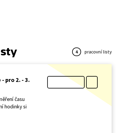
isty
4
pracovní listy
 pro 2. - 3.
měření času
í hodinky si