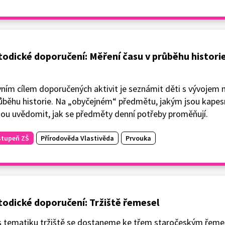
odické doporučení: Měření času v průběhu historie 
ním cílem doporučených aktivit je seznámit děti s vývojem 
ůběhu historie. Na „obyčejném“ předmětu, jakým jsou kapesn
ou uvědomit, jak se předměty denní potřeby proměňují.
stupeň ZŠ
Přírodověda Vlastivěda
Prvouka
odické doporučení: Tržiště řemesel
s tematiku tržiště se dostaneme ke třem staročeským řeme