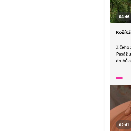
04:46
Košíká
Z čeho 
Pasáž u
druhů a
02:41