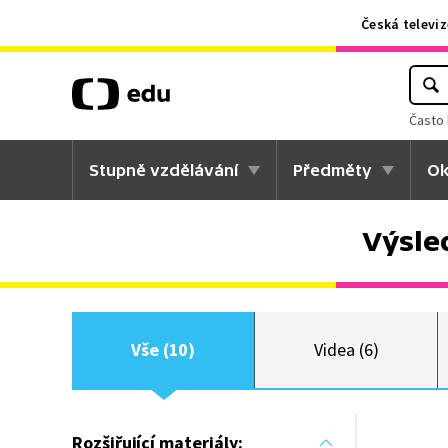
Česká televiz
Často 
Stupně vzdělávání
Předměty
Ok
Výsle
Vše (10)
Videa (6)
Rozšiřující materiály: