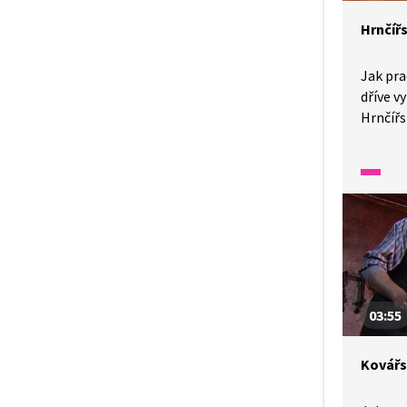
Hrnčířs
Jak pra
dříve v
Hrnčířs
staroby
historií
03:55
Kovářs