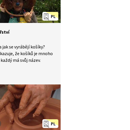
PL
řství
a jak se vyrábějí košíky?
kazuje, že košíků je mnoho
 každý má svůj název.
PL