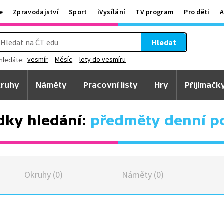
e
Zpravodajství
Sport
iVysílání
TV program
Pro děti
A
Hledat
vesmír
Měsíc
lety do vesmíru
hledáte:
ruhy
Náměty
Pracovní listy
Hry
Přijímačk
dky hledání:
předměty denní p
Okruhy (0)
Náměty (0)