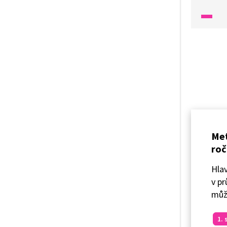
Rozdělí
společ
K jedno
přiřad
a také 
k nim p
jak s p
jednodu
Met
roč
Hlav
v pr
můž
1. 