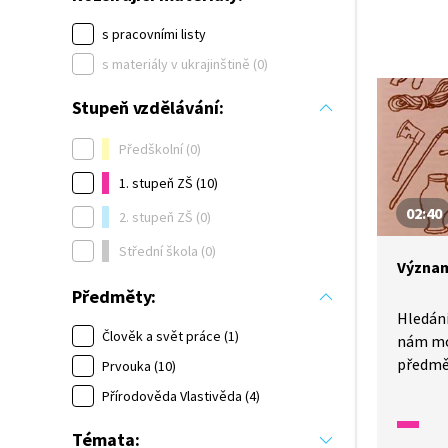
s pracovními listy
s materiály v ukrajinštině (0)
Stupeň vzdělávání:
Předškolní (0)
1. stupeň ZŠ (10)
02:40
2. stupeň ZŠ (0)
Střední škola (0)
Význam
Předměty:
Hledání
Člověk a svět práce (1)
nám mo
předmě
Prvouka (10)
u babič
Přírodověda Vlastivěda (4)
a jak se
dovedno
Témata: