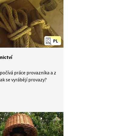
PL
nictví
počívá práce provazníka a z
jak se vyrábějí provazy?