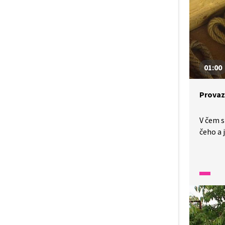
01:00
Provaz
V čem s
čeho a 