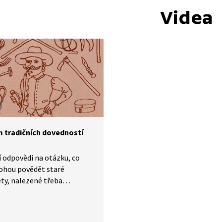
Videa
 tradičních dovedností
 odpovědi na otázku, co
hou povědět staré
ty, nalezené třeba
ky. Ve videu se zamýšlí, proč
 dříve předávaly tradiční
sti.