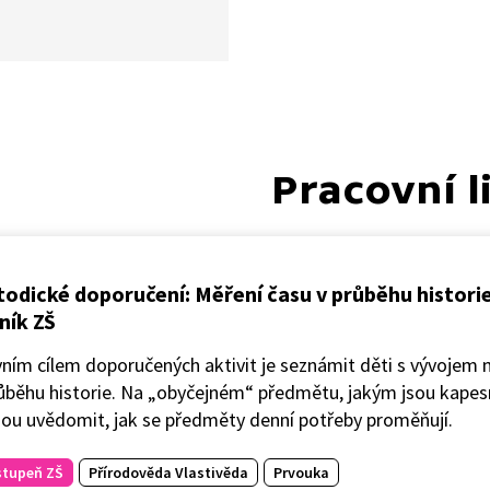
me si den na části, které
ně pojmenujeme.
tlivým názvům částí dne
íme předměty denní potřeby
budeme hádat, jaké zvuky
atří. Na závěr si ukážeme,
omocí dospělého vyrobit
Pracovní l
ché přesýpací hodiny.
odické doporučení: Měření času v průběhu historie -
ník ZŠ
ním cílem doporučených aktivit je seznámit děti s vývojem 
ůběhu historie. Na „obyčejném“ předmětu, jakým jsou kapesn
ou uvědomit, jak se předměty denní potřeby proměňují.
stupeň ZŠ
Přírodověda Vlastivěda
Prvouka