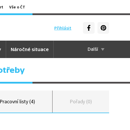
rt
Vše o ČT
Přihlásit
y
Náročné situace
Další
otřeby
Pracovní listy (4)
Pořady (0)