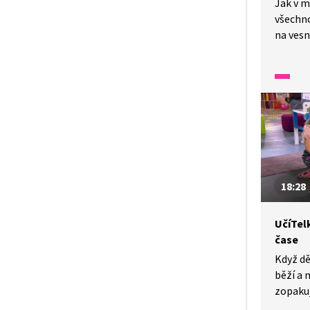
Jak v m
všechno
na vesni
18:28
UčíTelk
čase
Když dě
běží a 
zopakuj
hodiny,