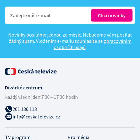
Novinky posíláme jednou za měsíc. Nebudeme vám posílat
žádný spam. Vložením e-mailu souhlasíte se
zpracováním
osobních údajů
.