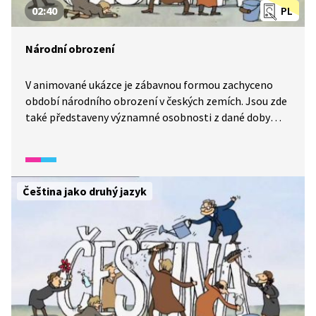
02:40
PL
Národní obrození
V animované ukázce je zábavnou formou zachyceno
období národního obrození v českých zemích. Jsou zde
také představeny významné osobnosti z dané doby
a jejich díla.
Čeština jako druhý jazyk