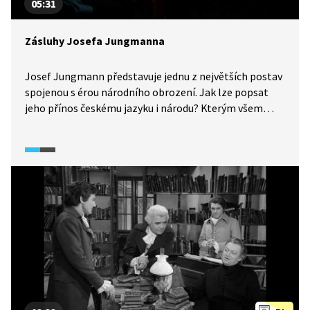
05:31
Zásluhy Josefa Jungmanna
Josef Jungmann představuje jednu z největších postav
spojenou s érou národního obrození. Jak lze popsat
jeho přínos českému jazyku i národu? Kterým všem
oborům se profesně věnoval? A jak významný byl jeho
překlad Miltonova Ztraceného ráje? O těchto otázkách
diskutují historici v pořadu Historie.cs.