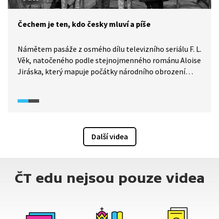
Čechem je ten, kdo česky mluví a píše
Námětem pasáže z osmého dílu televizního seriálu F. L.
Věk, natočeného podle stejnojmenného románu Aloise
Jiráska, který mapuje počátky národního obrození
v Praze i na českém venkově, je česká řeč, která
u některých Čechů ustoupila němčině.
Další videa
ČT edu nejsou pouze videa