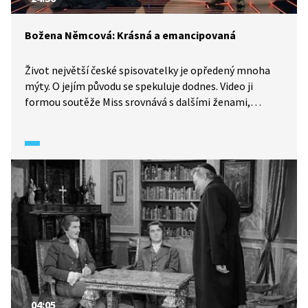
Božena Němcová: Krásná a emancipovaná
Život největší české spisovatelky je opředený mnoha
mýty. O jejím původu se spekuluje dodnes. Video ji
formou soutěže Miss srovnává s dalšími ženami,
mytologickými i skutečnými, které bojovaly za práva
žen. Z trochu praštěné soutěže vychází Božena
Němcová jako vítězka, především díky své
nepřehlédnutelné roli v emancipaci žen v době
národního obrození.
04:05