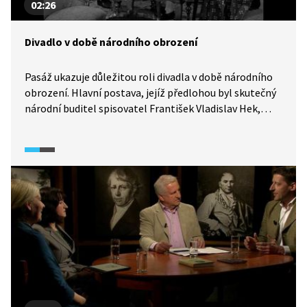
02:26
Divadlo v době národního obrození
Pasáž ukazuje důležitou roli divadla v době národního
obrození. Hlavní postava, jejíž předlohou byl skutečný
národní buditel spisovatel František Vladislav Hek,
srovnává dvě důležité pražské divadelní scény:
vlasteneckou Boudu a prestižní Nosticovo (později
Stavovské) divadlo.