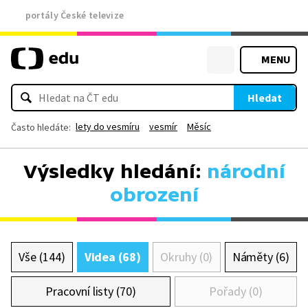
portály České televize
MENU
Hledat
lety do vesmíru
vesmír
Měsíc
Často hledáte:
Výsledky hledání:
národní
obrození
Vše (144)
Videa (68)
Okruhy (0)
Náměty (6)
Pracovní listy (70)
Pořady (0)