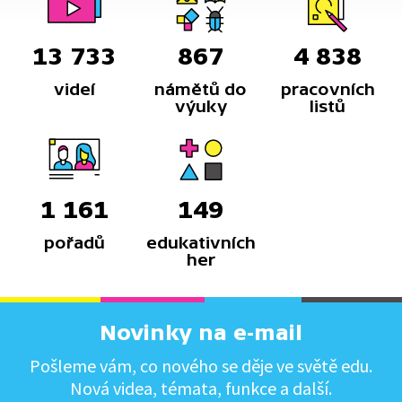
13 733
867
4 838
videí
námětů do
pracovních
výuky
listů
1 161
149
pořadů
edukativních
her
Novinky na e-mail
Pošleme vám, co nového se děje ve světě edu.
Nová videa, témata, funkce a další.