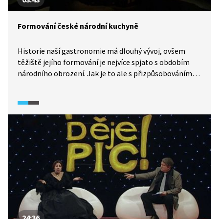
Formování české národní kuchyně
Historie naší gastronomie má dlouhý vývoj, ovšem
těžiště jejího formování je nejvíce spjato s obdobím
národního obrození. Jak je to ale s přizpůsobováním
cizích jídel naší domácí kuchyni? A jak stanovit hranici
mezi napodobováním a pouhou inspirací? O tématu
české gastronomie více zjistíme v pořadu Historie.cs.
24:36