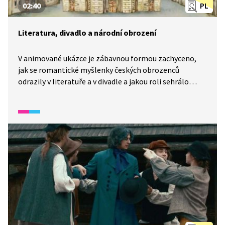
02:40
PL
Literatura, divadlo a národní obrození
V animované ukázce je zábavnou formou zachyceno,
jak se romantické myšlenky českých obrozenců
odrazily v literatuře a v divadle a jakou roli sehrálo
zejména kočovné divadlo v šíření vlastenectví.