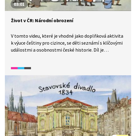
03:01
Život v ČR: Národní obrození
V tomto videu, které je vhodné jako doplňková aktivita
k výuce češtiny pro cizince, se děti seznámí s klíčovými
událostmi a osobnostmi české historie. Díl je
zaměřený na národní obrození. Je vhodný především
pro mírně pokročilé žáky staršího školního věku.