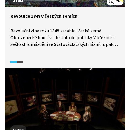
11:51
PL
Revoluce 1848 v českých zemích
Revoluční vlna roku 1848 zasáhla i české země.
Obrozenecké hnutí se dostalo do politiky. V březnu se
sešlo shromáždění ve Svatováclavských lázních, pak
naši předci řešili vztah Čechů k Němcům a vyvrcholilo
to svoláním Slovanského sjezdu na červen 1848. Jak
souvisely události s českým národním obrozením? Co
jsou mýty a co skutečnost? Podívejte se
na podrobnosti v širších souvislostech.
03:43