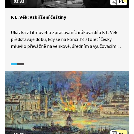
03:33
PL
F. L. Věk: Vzkříšení češtiny
Ukázka z filmového zpracování Jirákova díla F. L. Věk
představuje dobu, kdy se na konci 18. století česky
mluvilo převážně na venkově, úředním a vyučovacím
jazykem na školách byla němčina, kterou v komunikaci
běžně používaly i vyšší vrstvy. Vlastenci první fáze
Národního obrození se snažili češtinu zachovat,
ubránit, „dobré časy se střídaly se špatnými“.