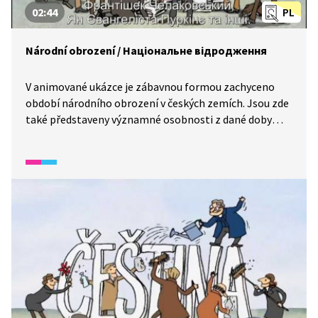
02:44
PL
Národní obrození / Національне відродження
V animované ukázce je zábavnou formou zachyceno
období národního obrození v českých zemích. Jsou zde
také představeny významné osobnosti z dané doby
a jejich díla. / В анімаційному відео в цікавій формі
зображується період національного відродження
в Чехії. Тут також представлені визначні
особистості того часу та їхні роботи.