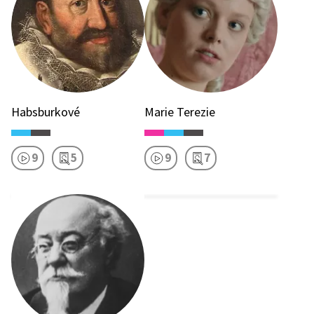
Habsburkové
Marie Terezie
9
5
9
7