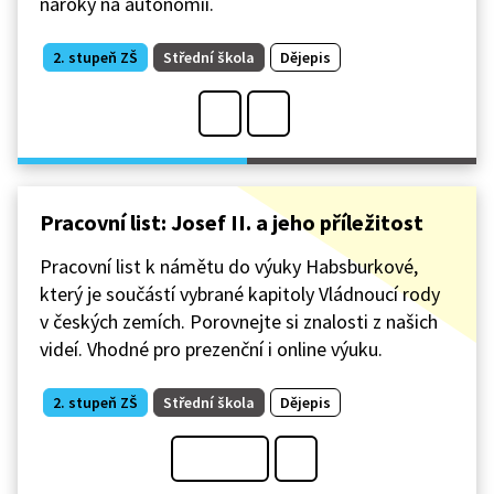
nároky na autonomii.
2. stupeň ZŠ
Střední škola
Dějepis
Pracovní list: Josef II. a jeho příležitost
Pracovní list k námětu do výuky Habsburkové,
který je součástí vybrané kapitoly Vládnoucí rody
v českých zemích. Porovnejte si znalosti z našich
videí. Vhodné pro prezenční i online výuku.
2. stupeň ZŠ
Střední škola
Dějepis