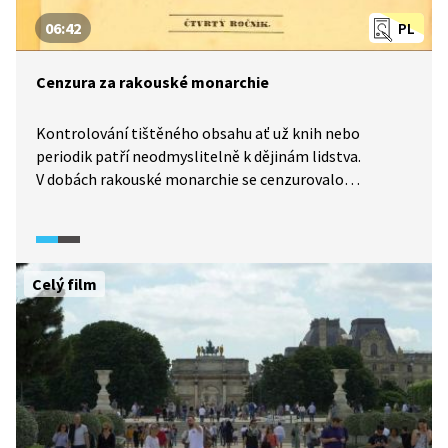
06:42
PL
Cenzura za rakouské monarchie
Kontrolování tištěného obsahu ať už knih nebo
periodik patří neodmyslitelně k dějinám lidstva.
V dobách rakouské monarchie se cenzurovalo
na základě soudního rozhodnutí a teprve po vydání
knihy. Rozhodnutí o zákazech byla navíc zveřejňována
a čtenář i díky bílým místům v tisku snadno poznal, že
něco chybí. To je významný rozdíl v porovnání
Celý film
s cenzurou v dobách socialismu, kdy se režim veškeré
zásahy snažil utajit. Jak vypadal boj nakladatele
s cenzurou, si můžeme ukázat na příkladu novináře
Františka Šimáčka, který vystupoval také
pod pseudonymem Vojtěch Bělák.