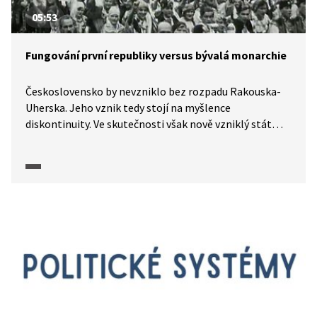
05:53
Fungování první republiky versus bývalá monarchie
Československo by nevzniklo bez rozpadu Rakouska-
Uherska. Jeho vznik tedy stojí na myšlence
diskontinuity. Ve skutečnosti však nově vzniklý stát
v mnohém na bývalé mocnářství navazoval (ať už šlo
o personální obsazení, infrastrukturu, právo, nebo
úřady a soudy). Historici ve výňatku z pořadu Historie.cs
(2018) diskutují o tom, ve kterých oblastech první
republika navazovala na starý režim, a kde naopak
došlo ke změnám.