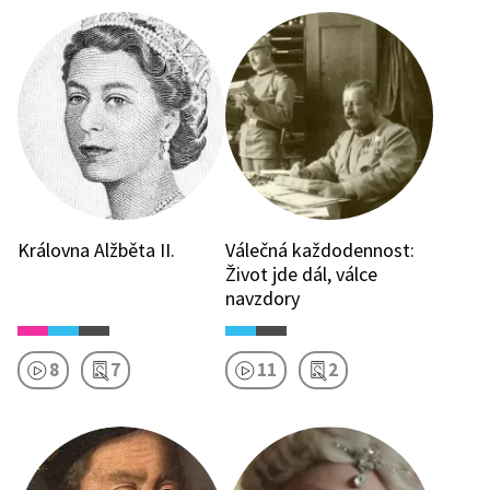
Královna Alžběta II.
Válečná každodennost:
Život jde dál, válce
navzdory
8
7
11
2