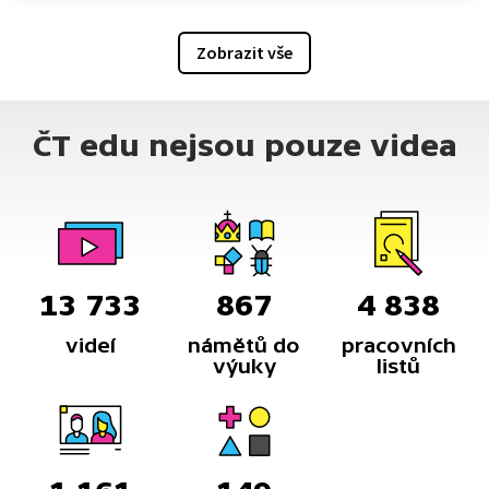
Zobrazit vše
ČT edu nejsou pouze videa
13 733
867
4 838
videí
námětů do
pracovních
výuky
listů