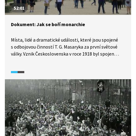
52:01
Dokument: Jak se boří monarchie
Místa, lidé a dramatické události, které jsou spojené
s odbojovou činností T. G. Masaryka za první světové
války. Vznik Československa v roce 1918 byl spojen
s velmi dramatickými a veřejnosti ne příliš známými
událostmi. I odborníci stojí při zkoumání historie
vzniku Československa před řadou otazníků. V tomto
dokumentárním filmu se seznámíme se zásadním
okamžikem našich dějin skrze pátrání dvou
renomovaných historiků Dagmar Hájkové a Pavla
Helana, kteří před kamerou rozkrývají válečné osudy
Tomáše G. Masaryka.