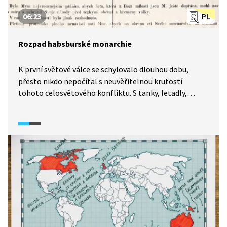
06:23
PL
Rozpad habsburské monarchie
K první světové válce se schylovalo dlouhou dobu,
přesto nikdo nepočítal s neuvěřitelnou krutostí
tohoto celosvětového konfliktu. S tanky, letadly,
ponorkami, bojovým plynem. Habsburské monarchii
vládne od půlky války nový císař Karel I. I když se snažil
konflikt ukončit, zabránit rozpadu monarchie
nedokázal.