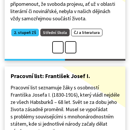
připomenout, že svoboda projevu, ať už v oblasti
literární či novinářské, nebyla v našich dějinách
vždy samozřejmou součástí života.
2. stupeň ZŠ
Střední škola
ČJ a literatura
Pracovní list: František Josef I.
Pracovní list seznamuje žáky s osobností
Františka Josefa I. (1830-1916), který vládl nejdéle
ze všech Habsburků – 68 let. Svět se za dobu jeho
života zásadně proměnil. Musel se vypořádat
s problémy souvisejícími s mnohonárodnostním
státem, kde si jednotlivé národy začaly dělat