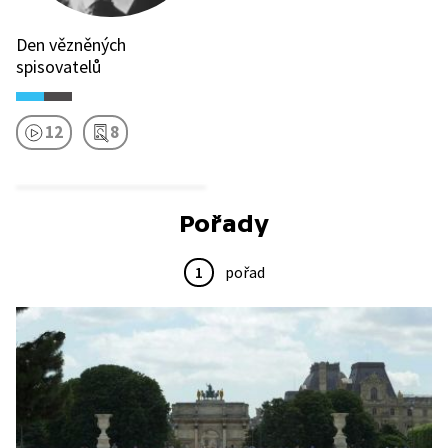
Den vězněných
spisovatelů
12
8
Pořady
1
pořad