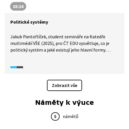
03:24
Politické systémy
Jakub Pantoflíček, student semináře na Katedře
multimédií VŠE (2025), pro ČT EDU vysvětluje, co je
politický systém a jaké existují jeho hlavní formy.
Představuje demokracii, monarchii, teokracii, diktaturu
i anarchii, upozorňuje na jejich silné i slabé stránky
a připomíná, že podoba politického systému ovlivňuje
každodenní život lidí.
Zobrazit vše
Náměty k výuce
5
námětů