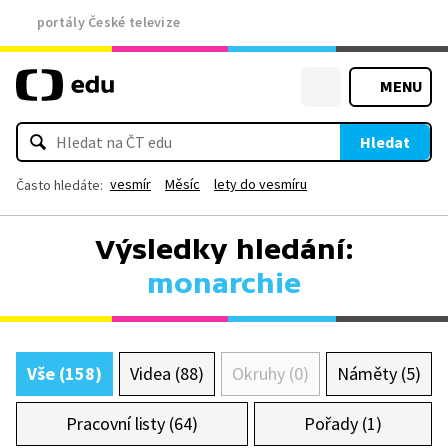
portály České televize
MENU
Hledat
vesmír
Měsíc
lety do vesmíru
Často hledáte:
Výsledky hledání:
monarchie
Vše (158)
Videa (88)
Okruhy (0)
Náměty (5)
Pracovní listy (64)
Pořady (1)