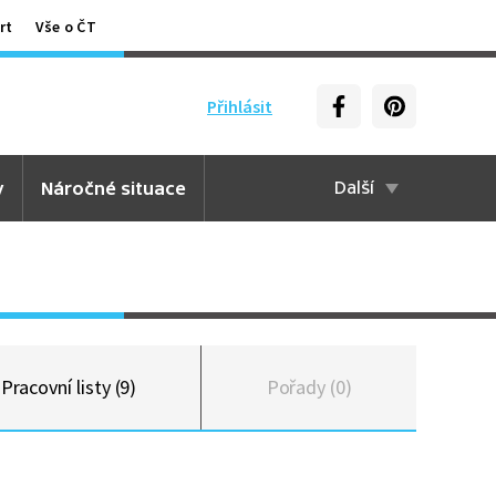
rt
Vše o ČT
Přihlásit
y
Náročné situace
Další
Pracovní listy (9)
Pořady (0)