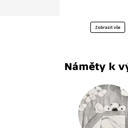
 jí zdál zastaralý, proto
ií odešla. Chtěla svobodu
ce chodila oblečena
u do pánských šatů. To v té
Zobrazit vše
žadovalo velkou odvahu.
 jako jediná žena
eckého svazu Devětsil.
jí nechyběla ani v Paříži,
mezi umělci také prosadila.
Náměty k v
se významnou
vitelkou surrealismu.