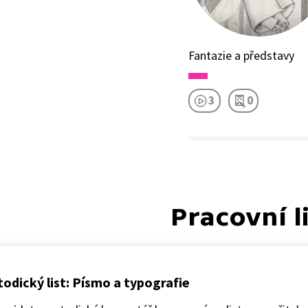
Fantazie a představy
3
0
Pracovní l
odický list: Písmo a typografie