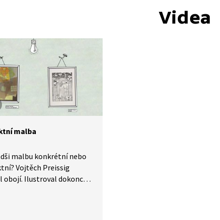
Videa
ktní malba
adši malbu konkrétní nebo
tní? Vojtěch Preissig
 obojí. Ilustroval dokonce
u dětskou knížku Broučci.