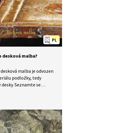
PL
to desková malba?
 desková malba je odvozen
riálu podložky, tedy
 desky. Seznamte se
ě se svými žáky, z čeho
 se desková malba skládá.