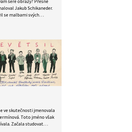
 vám šeré obrazy? Přesně
aloval Jakub Schikaneder.
il se malbami svých
ých pražských zákoutí. To,
 více se dozvíte v dnešních
nách.
e ve skutečnosti jmenovala
Čermínová. Toto jméno však
vala. Začala studovat
 figurální kresbu, ale obsah