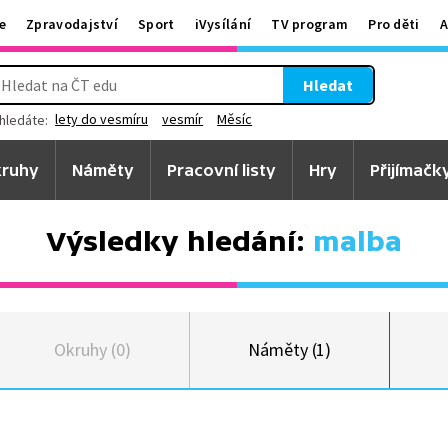
e
Zpravodajství
Sport
iVysílání
TV program
Pro děti
A
Hledat
lety do vesmíru
vesmír
Měsíc
hledáte:
ruhy
Náměty
Pracovní listy
Hry
Přijímačk
Výsledky hledání:
malba
Okruhy (0)
Náměty (1)