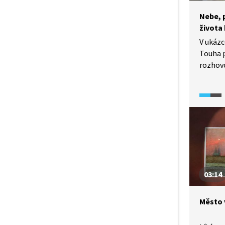
Nebe, 
života
V ukáz
Touha p
rozhov
pro kře
malbu k
se, jak
kategor
peklo, 
nejčast
my, bude
03:14
Město 