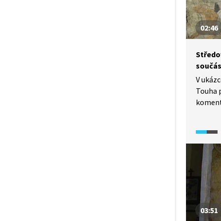
02:46
Středo
součás
V ukázc
Touha p
koment
v kostel
znázorň
konkrét
a ďábel
Obrazy 
sama n
z hřích
chvilky
automa
03:51