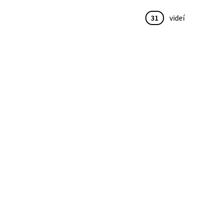
31
videí