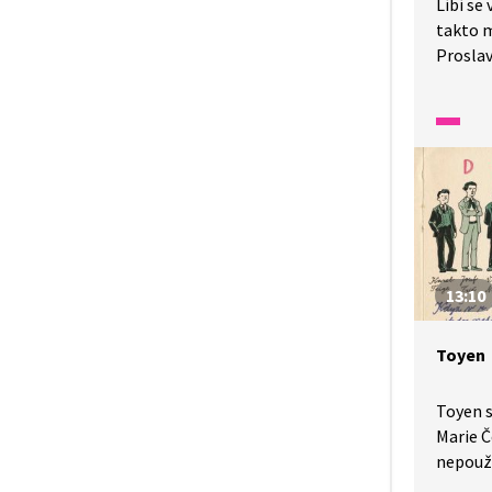
Líbí se
takto m
Proslav
oblíben
a ještě
Skobiči
13:10
Toyen
Toyen s
Marie 
nepouží
malbu a