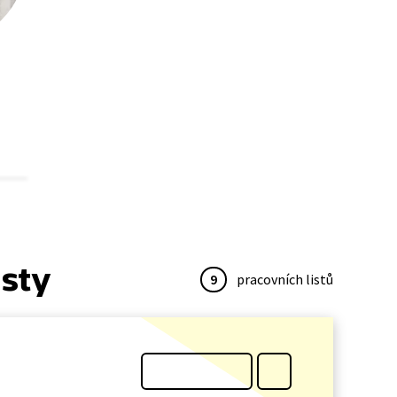
isty
9
pracovních listů