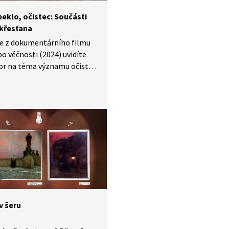
peklo, očistec: Součásti
 křesťana
ce z dokumentárního filmu
o věčnosti (2024) uvidíte
or na téma významu očistce
sťana. Uvidíte nástěnnou
ostela ve Chvojně. Dozvíte
 se postupně v církvi vyvinula
izace zásvětí na nebe,
očistec a odkud pochází
ější hřbitovní nápis: Co jsme
te i vy.
v šeru