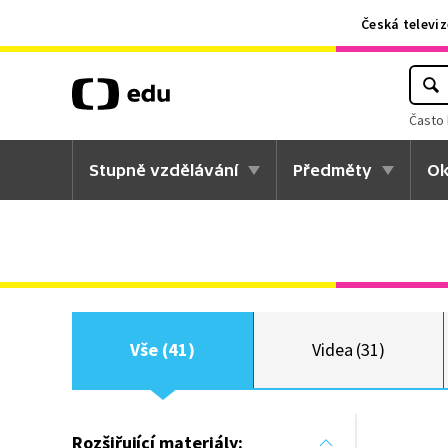
Česká televiz
Často 
Stupně vzdělávání
Předměty
Ok
Vše (41)
Videa (31)
Rozšiřující materiály: