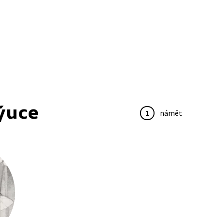
ýuce
1
námět