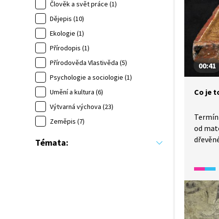
Člověk a svět práce (1)
Dějepis (10)
Ekologie (1)
Přírodopis (1)
Přírodověda Vlastivěda (5)
00:41
Psychologie a sociologie (1)
Co je 
Umění a kultura (6)
Výtvarná výchova (23)
Termín
Zeměpis (7)
od mate
dřevěné
Témata:
společn
dalšího