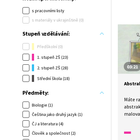
s pracovními listy
s materiály v ukrajinštině (0)
Stupeň vzdělávání:
Předškolní (0)
1. stupeň ZŠ (23)
03:21
2. stupeň ZŠ (28)
Střední škola (18)
Abstra
Předměty:
Máte r
Biologie (1)
abstrak
maloval
Čeština jako druhý jazyk (1)
i známo
ČJ a literatura (4)
Člověk a společnost (2)