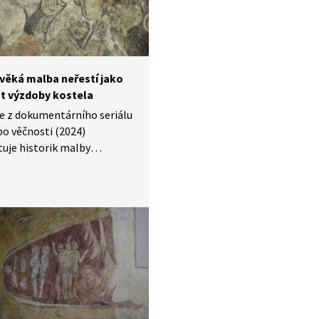
věká malba neřestí jako
t výzdoby kostela
e z dokumentárního seriálu
o věčnosti (2024)
uje historik malby
e ze 14. století, které
ují velice sugestivně
ní lidské neřesti. Satan
 na nich trestají provinění.
vzkazují věřícím, že smrt
eznamená vykoupení
u a duše může zažít horké
 a nemusí se jí dostat
ticky odpuštění.