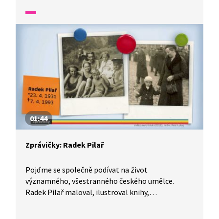
animovaného filmu. Byl ale také spisovatelem,
výtvarníkem, režisérem a sochařem. Velice rád se
věnoval tvorbě pro děti.
01:44
Zprávičky: Radek Pilař
Pojďme se společně podívat na život
významného, všestranného českého umělce.
Radek Pilař maloval, ilustroval knihy,
fotografoval, a dokonce psal scénáře a točil filmy.
Kdo by neznal znělku Večerníčků, tu nakreslil