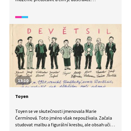
charakteristická? Video je vhodné také jako
doplňková aktivita k výuce češtiny pro cizince.
Úryvek spadá do širšího okruhu videí, které se
zaměřují na rozvoj odborné slovní zásoby. Je
vhodné pro žáky s dobrou komunikativní znalostí
češtiny.
13:10
Toyen
Toyen se ve skutečnosti jmenovala Marie
Čermínová. Toto jméno však nepoužívala. Začala
studovat malbu a figurální kresbu, ale obsah učiva