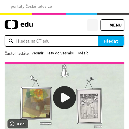
portály České televize
MENU
Hledat
vesmír
lety do vesmíru
Měsíc
Často hledáte:
03:21