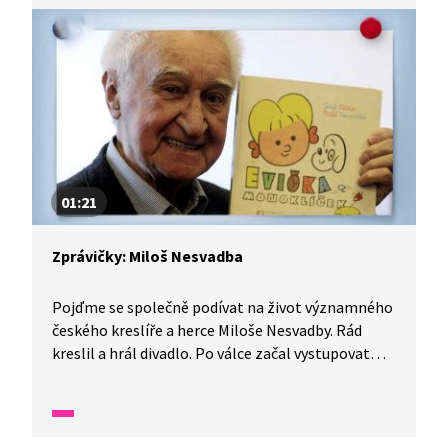
z přírody. Ilustroval také dětské knížky, rukama
mu jich prošlo na padesát.
01:21
Zprávičky: Miloš Nesvadba
Pojďme se společně podívat na život významného
českého kreslíře a herce Miloše Nesvadby. Rád
kreslil a hrál divadlo. Po válce začal vystupovat
v divadle a více než šedesát let hrál v činohře
Národního divadla. Roky vystupoval v televizních
pořadech pro děti. Stál u zrodu dětských časopisů
Mateřídouška a Ohníček. Ilustroval přes padesát