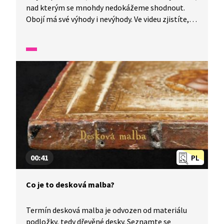
nad kterým se mnohdy nedokážeme shodnout.
Obojí má své výhody i nevýhody. Ve videu zjistíte,
jak vznikají ilustrace nebo jak si vyrobit vlastní
papírovou knihu. Obojím provádí ti nejpovolanější,
nakladatelka Karolína Voňková a ilustrátor Filip
Pošivač.
00:41
PL
Co je to desková malba?
Termín desková malba je odvozen od materiálu
podložky, tedy dřevěné desky. Seznamte se