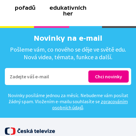
pořadů
edukativních
her
Novinky na e-mail
Pošleme vám, co nového se děje ve světě edu.
Nová videa, témata, funkce a další.
Novinky posíláme jednou za měsíc. Nebudeme vám posílat
žádný spam. Vložením e-mailu souhlasíte se
zpracováním
osobních údajů
.