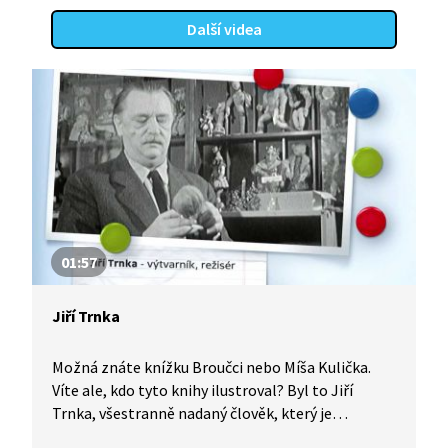
Další videa
01:57
Jiří Trnka
Možná znáte knížku Broučci nebo Míša Kulička.
Víte ale, kdo tyto knihy ilustroval? Byl to Jiří
Trnka, všestranně nadaný člověk, který je
považován za jednoho ze zakladatelů