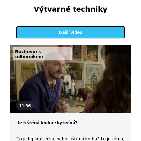
knížek a řadu omalovánek.
Výtvarné techniky
Další videa
Rozhovor s
odborníkem
11:36
Je tištěná kniha zbytečná?
Co je lepší: čtečka, nebo tištěná kniha? To je téma,