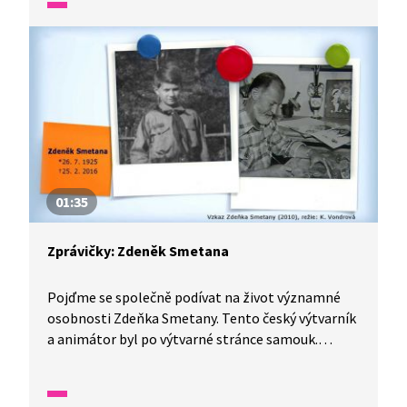
právě on. Ilustroval přes padesát knížek pro děti,
které vyšly po celém světě. Podílel se také
na založení časopisu Sluníčko, přispíval
do Mateřídoušky.
01:35
Zprávičky: Zdeněk Smetana
Pojďme se společně podívat na život významné
osobnosti Zdeňka Smetany. Tento český výtvarník
a animátor byl po výtvarné stránce samouk.
Animovaný film se stal jeho celoživotní náplní,
nejprve tvořil pro dospělé, později se hodně
věnoval tvorbě pro děti. Své nápady čerpal hodně