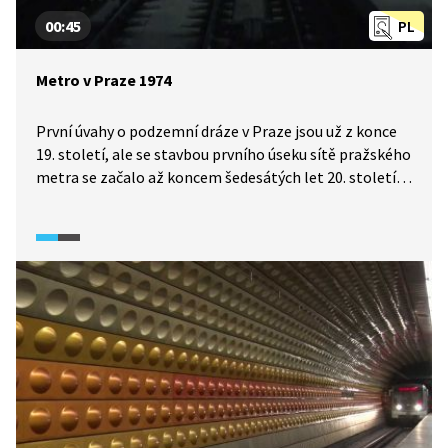
00:45
PL
Metro v Praze 1974
První úvahy o podzemní dráze v Praze jsou už z konce
19. století, ale se stavbou prvního úseku sítě pražského
metra se začalo až koncem šedesátých let 20. století.
Do provozu byl slavnostně uveden k výročí osvobození
Československa v roce 1974.