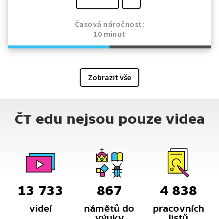
Časová náročnost:
10 minut
Zobrazit vše
ČT edu nejsou pouze videa
13 733
867
4 838
videí
námětů do
pracovních
výuky
listů