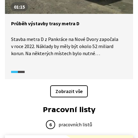
01:15
Průběh výstavby trasy metra D
Stavba metra D z Pankráce na Nové Dvory započala
v roce 2022. Náklady by měly být okolo 52 miliard
korun. Na některých místech bylo nutné
před zahájením stavby ještě provést geologický
průzkum, jak uvidíme v následující reportáži.
Zobrazit vše
Pracovní listy
6
pracovních listů