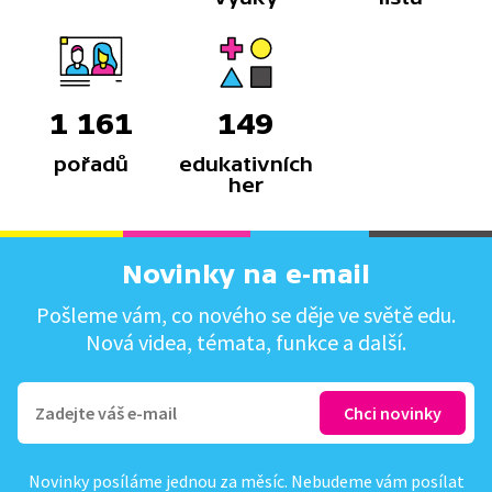
1 161
149
pořadů
edukativních
her
Novinky na e-mail
Pošleme vám, co nového se děje ve světě edu.
Nová videa, témata, funkce a další.
Novinky posíláme jednou za měsíc. Nebudeme vám posílat