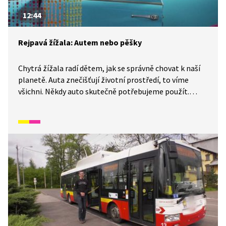
12:44
Rejpavá žížala: Autem nebo pěšky
Chytrá žížala radí dětem, jak se správně chovat k naší
planetě. Auta znečišťují životní prostředí, to víme
všichni. Někdy auto skutečně potřebujeme použít.
Zamysleme se tedy nad tím, kdy můžeme použít jiný
dopravní prostředek než osobní auto. Jít pěšky nebo
použít kolo či koloběžku je navíc prospěšné i pro naše
zdraví. Víte, co je to globální oteplování?