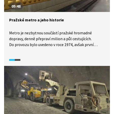
05:48
Pražské metro a jeho historie
Metro je nezbytnou součástí pražské hromadné
dopravy, denně přepraví milion a půl cestujících.
Do provozu bylo uvedeno v roce 1974, avšak první
návrhy na jeho výstavbu padly už v roce 1898. Jak
budování metra probíhalo, se dozvíme v následující
reportáži.