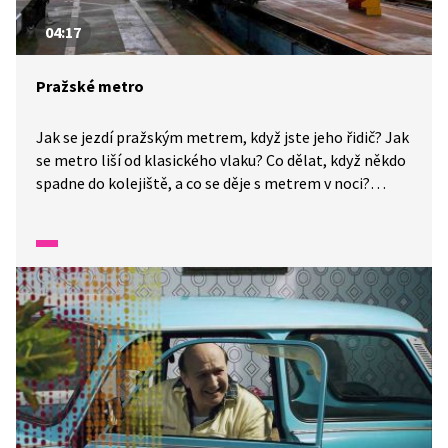
04:17
Pražské metro
Jak se jezdí pražským metrem, když jste jeho řidič? Jak
se metro liší od klasického vlaku? Co dělat, když někdo
spadne do kolejiště, a co se děje s metrem v noci?
Na tyto a další otázky odpoví strojvedoucí pražského
metra v reportáži z Wifiny.