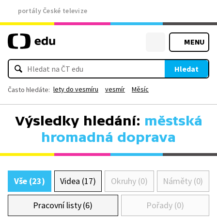
portály České televize
MENU
Hledat
lety do vesmíru
vesmír
Měsíc
Často hledáte:
Výsledky hledání:
městská
hromadná doprava
Vše (23)
Videa (17)
Okruhy (0)
Náměty (0)
Pracovní listy (6)
Pořady (0)