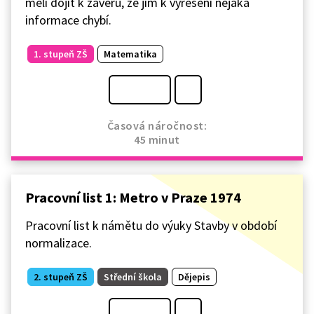
měli dojít k závěru, že jim k vyřešení nějaká
informace chybí.
1. stupeň ZŠ
Matematika
Časová náročnost:
45 minut
Pracovní list 1: Metro v Praze 1974
Pracovní list k námětu do výuky Stavby v období
normalizace.
2. stupeň ZŠ
Střední škola
Dějepis