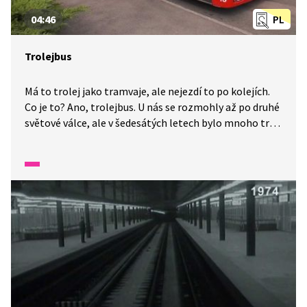
04:46
PL
Trolejbus
Má to trolej jako tramvaje, ale nejezdí to po kolejích.
Co je to? Ano, trolejbus. U nás se rozmohly až po druhé
světové válce, ale v šedesátých letech bylo mnoho tras
zrušeno. Dnes je najdete ve 14 českých městech.
Trolejbusy neznečišťují ve městech ovzduší, jsou
prostornější než tramvaje a mají lepší jízdní vlastnosti.
Dost důvodů k tomu, abychom brzy zažili jejich další
velký návrat. Kde se s nimi můžete svézt a jak vlastně
fungují?