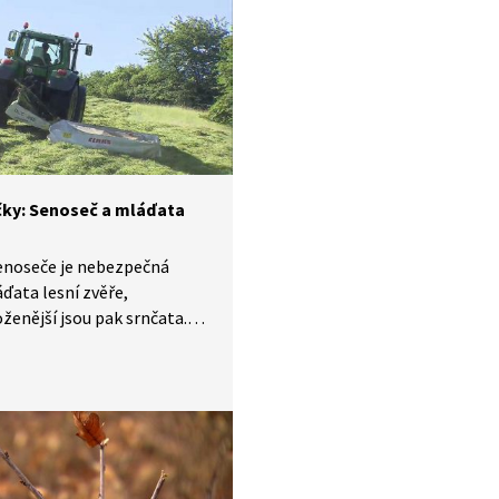
 i tvrdé pečivo v lese
 a zplesniví.
čky: Senoseč a mláďata
enoseče je nebezpečná
ďata lesní zvěře,
ženější jsou pak srnčata.
datum senoseče musí
ci hlásit dopředu
vci pak pořádají akce
ranu mláďat. Jak taková
padá a jakou techniku
myslivci používají, uvidíte
. Zapojit se můžete i vy.