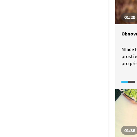
01:29
Obnova
Mladé l
prostř
pro př
Okusem
stromk
i konve
vysoce
drahým 
všechny
oplotit
01:36