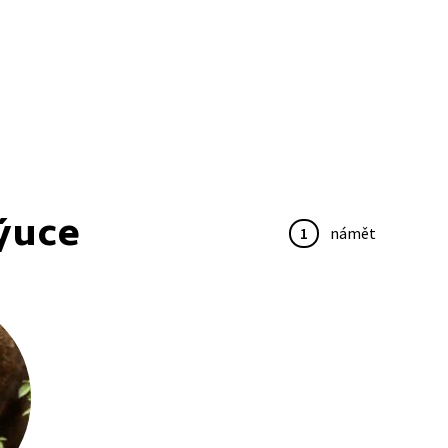
ýuce
1
námět