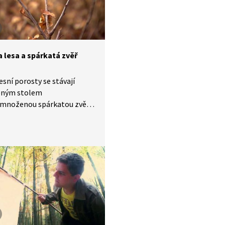
 lesa a spárkatá zvěř
esní porosty se stávají
eným stolem
emnoženou spárkatou zvěř.
 náletových i sázených
ů maří snahy na přirozenou
nční obnovu lesa a činí ji
 nákladnou. Poněkud
řešením jsou oplocenky. Ne
 lokality je ale možné
.