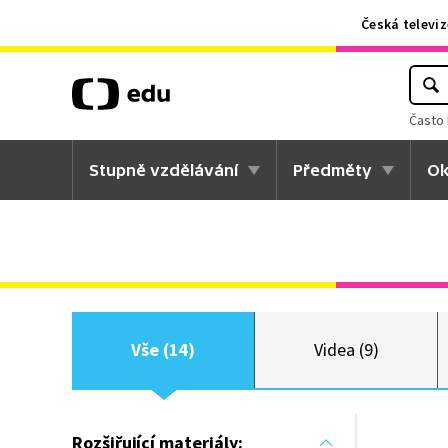
Česká televiz
Často 
Stupně vzdělávání
Předměty
Ok
Vše (14)
Videa (9)
Rozšiřující materiály: