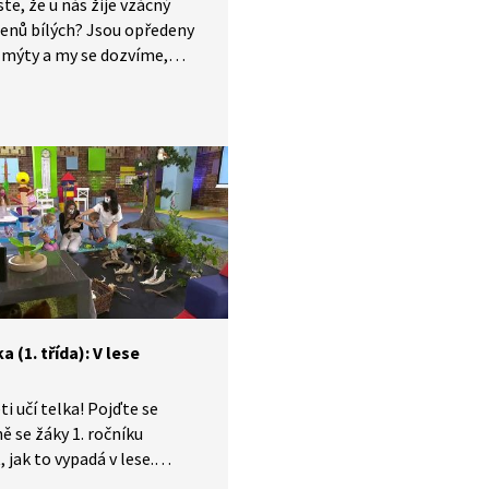
ste, že u nás žije vzácný
lenů bílých? Jsou opředeny
mýty a my se dozvíme,
e vzaly ty mýty i odkud
řicestovali bílý jeleni a jaký
l mezi nimi a jejich
ými jeleny lesními. Také si
neme jelení paroží,
e, kolik váží, k čemu
 slouží a jak se správně
í jeho jednotlivé části.
a (1. třída): V lese
ti učí telka! Pojďte se
ě se žáky 1. ročníku
, jak to vypadá v lese.
 si rostliny a stromy,