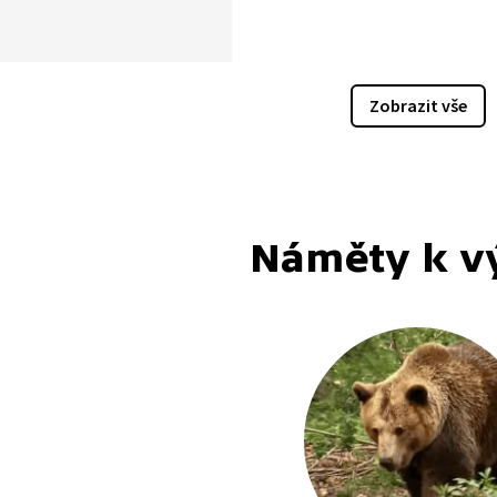
ostou v našich lesích
míme se s živočichy, kteří
h vyskytují. Na závěr se
, jak vyrobit medvídka
Zobrazit vše
ku.
Náměty k v