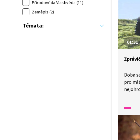
protože
Přírodověda Vlastivěda (11)
navlhne
Zeměpis (2)
Témata:
01:31
Zprávi
Doba s
pro mlá
nejohro
Proto 
zeměděl
a mysli
na zách
akce vy
k tomu 
ve videu