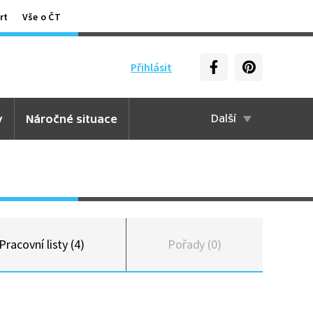
rt
Vše o ČT
Přihlásit
y
Náročné situace
Další
Pracovní listy (4)
Pořady (0)