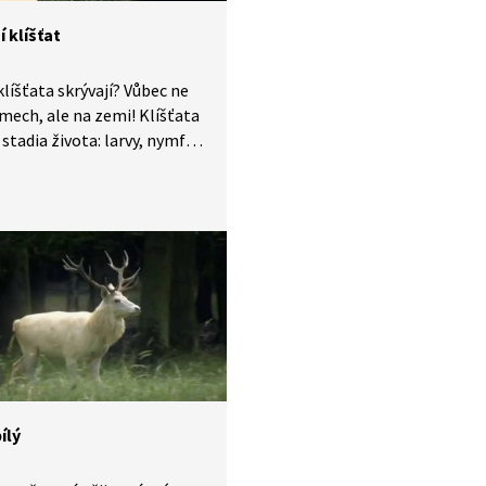
 klíšťat
klíšťata skrývají? Vůbec ne
mech, ale na zemi! Klíšťata
 stadia života: larvy, nymfy
lce. A všechny nás mohou
ílý