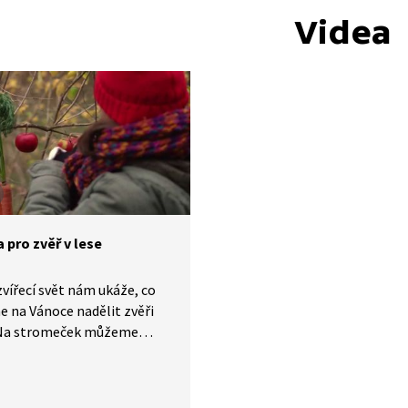
Videa
 pro zvěř v lese
zvířecí svět nám ukáže, co
 na Vánoce nadělit zvěři
. Na stromeček můžeme
 jablka, hrušky, mrkev,
y i řepu. Do krmelce
 neměli dávat pečivo,