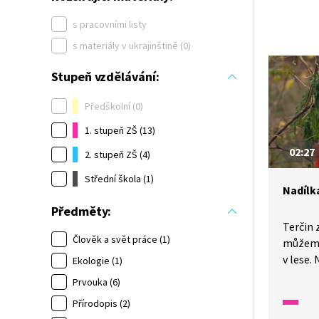
s pracovními listy
s materiály v ukrajinštině (0)
Stupeň vzdělávání:
Předškolní (0)
1. stupeň ZŠ (13)
02:27
2. stupeň ZŠ (4)
Střední škola (1)
Nadílka
Předměty:
Terčin 
Člověk a svět práce (1)
můžeme
v lese
Ekologie (1)
pověsit
Prvouka (6)
brambor
Přírodopis (2)
bychom