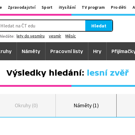
e
Zpravodajství
Sport
iVysílání
TV program
Pro děti
A
Hledat
lety do vesmíru
vesmír
Měsíc
hledáte:
ruhy
Náměty
Pracovní listy
Hry
Přijímačk
Výsledky hledání:
lesní zvěř
Okruhy (0)
Náměty (1)