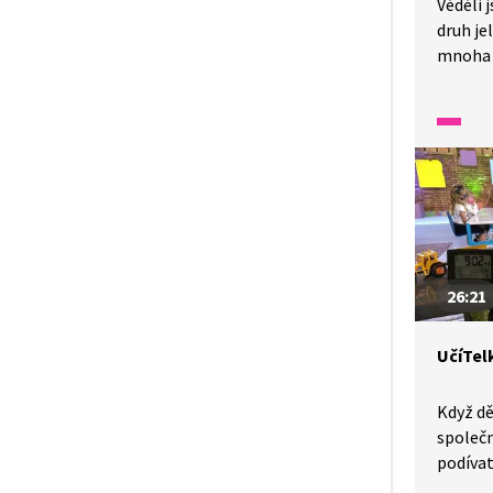
Věděli j
druh je
mnoha 
odkud s
k nám p
je rozdí
příbuzn
prohléd
zjistím
jelenům
nazývaj
26:21
UčíTelk
Když dě
společn
podívat
Ukážeme