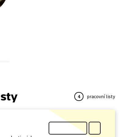
isty
4
pracovní listy