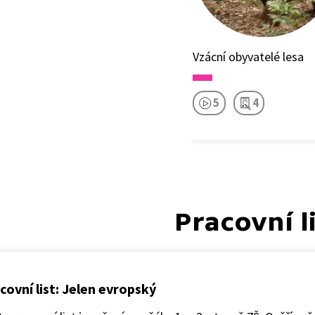
Vzácní obyvatelé lesa
5
4
Pracovní l
covní list: Jelen evropský