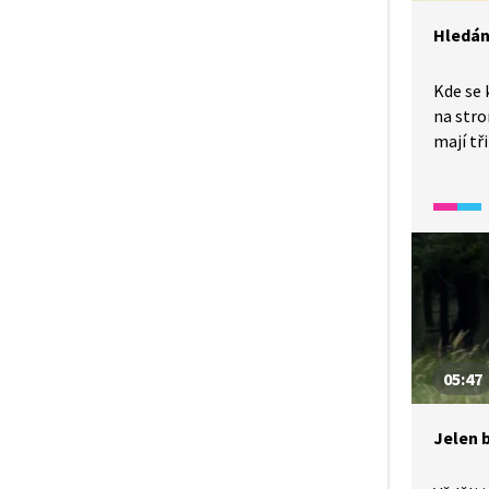
Hledání
Kde se 
na stro
mají tři
a dospě
sát.
05:47
Jelen b