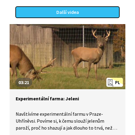
Další videa
03:21
PL
Experimentální farma: Jeleni
Navštívíme experimentální farmu v Praze-
Uhříněvsi. Povíme si, k čemu slouží jelenům
paroží, proč ho shazují a jak dlouho to trvá, než
jim naroste nové. Zkusíte si tipnout, kolik může