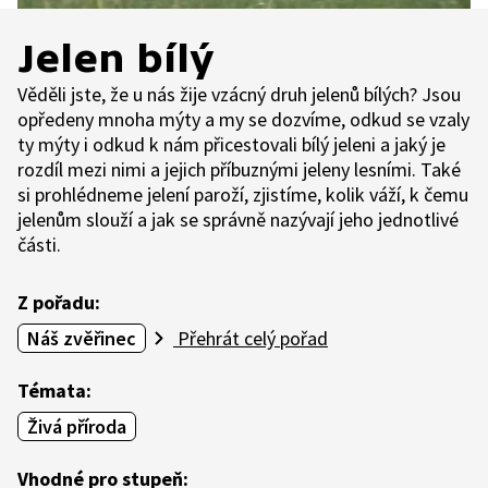
Jelen bílý
Věděli jste, že u nás žije vzácný druh jelenů bílých? Jsou
opředeny mnoha mýty a my se dozvíme, odkud se vzaly
ty mýty i odkud k nám přicestovali bílý jeleni a jaký je
rozdíl mezi nimi a jejich příbuznými jeleny lesními. Také
si prohlédneme jelení paroží, zjistíme, kolik váží, k čemu
jelenům slouží a jak se správně nazývají jeho jednotlivé
části.
Z pořadu:
Náš zvěřinec
Přehrát celý pořad
Témata:
Živá příroda
Vhodné pro stupeň: