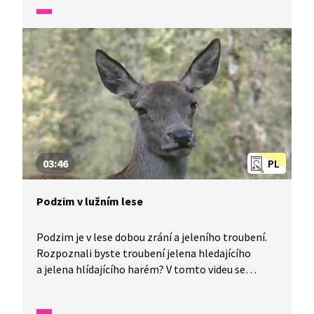
ZOO a vyvrátíme všechny dikobrazí mýty!
03:46
PL
Podzim v lužním lese
Podzim je v lese dobou zrání a jeleního troubení.
Rozpoznali byste troubení jelena hledajícího
a jelena hlídajícího harém? V tomto videu se
seznámíme s životem jelení zvěře a poslechnete
si různé troubení jelenů, které k podzimu