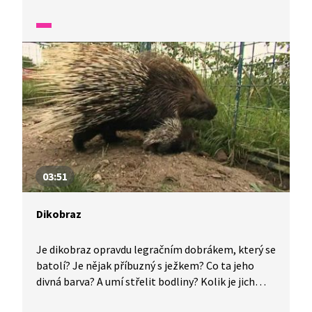
takové paroží vážit? Také se dozvíme, proč jeleni
troubí a jestli se správně říká jelen evropský nebo
jelen lesní.
03:51
Dikobraz
Je dikobraz opravdu legračním dobrákem, který se
batolí? Je nějak příbuzný s ježkem? Co ta jeho
divná barva? A umí střelit bodliny? Kolik je jich
vlastně druhů? Zjistíme o něm více v brněnské