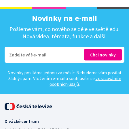
Novinky na e-mail
Pošleme vám, co nového se děje ve světě edu.
Nová videa, témata, funkce a další.
Novinky posíláme jednou za měsíc. Nebudeme vám posílat
žádný spam. Vložením e-mailu souhlasíte se
zpracováním
osobních údajů
.