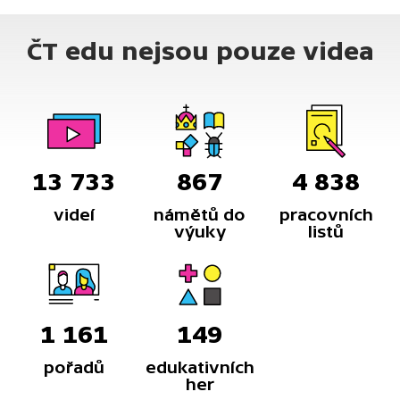
ČT edu nejsou pouze videa
13 733
867
4 838
videí
námětů do
pracovních
výuky
listů
1 161
149
pořadů
edukativních
her