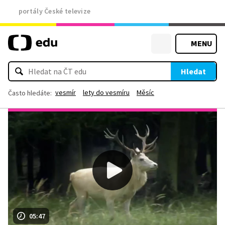
portály České televize
MENU
Hledat
vesmír
lety do vesmíru
Měsíc
Často hledáte:
05:47