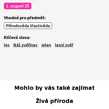
1. stupeň ZŠ
Vhodné pro předmět:
Přírodověda Vlastivěda
Klíčová slova:
les
Náš zvěřinec
jelen
lesní zvěř
Mohlo by vás také zajímat
Živá příroda