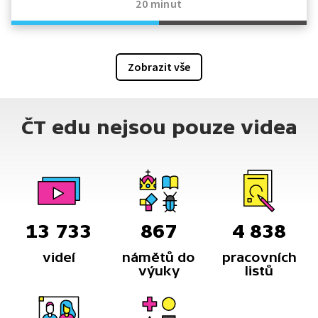
20 minut
Zobrazit vše
ČT edu nejsou pouze videa
13 733
867
4 838
videí
námětů do
pracovních
výuky
listů