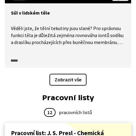
Sůl v lidském těle
Věděli jste, že tělní tekutiny jsou slané? Pro správnou
funkci těla je důležitá zejména rovnováha iontů sodíku
a draslíku procházejících přes buněčnou membránu.
Pochopení významu solí v lidském těle je důležité
pro správnou výživu, ale i pro vývoj léčiv. Díky soli lze
izolovat bílkoviny. V ukázce uvidíte jednoduchý domácí
experiment: izolace bílkoviny z vaječného bílku a nejen
to. Zjistíte, že v současné době probíhají počítačové
Zobrazit vše
experimenty, při nichž se studuje molekulární
struktura proteinů.
Pracovní listy
12
pracovních listů
Pracovní list: J. S. Presl - Chemická