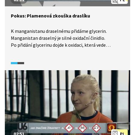
Pokus: Plamenová zkouška draslíku
K manganistanu draselnému přidáme glycerin.
Manganistan draselný je silné oxidační činidlo.
Po přidání glycerinu dojde k oxidaci, která vede
k následnému vzplanutí, přičemž uvolněné draselné
ionty zbarví plamen do fialova.
02:51
PL