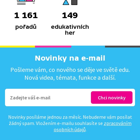
1 161
149
pořadů
edukativních
her
Novinky na e-mail
Pošleme vám, co nového se děje ve světě edu.
Nová videa, témata, funkce a další.
Novinky posíláme jednou za měsíc. Nebudeme vám posílat
žádný spam. Vložením e-mailu souhlasíte se
zpracováním
osobních údajů
.