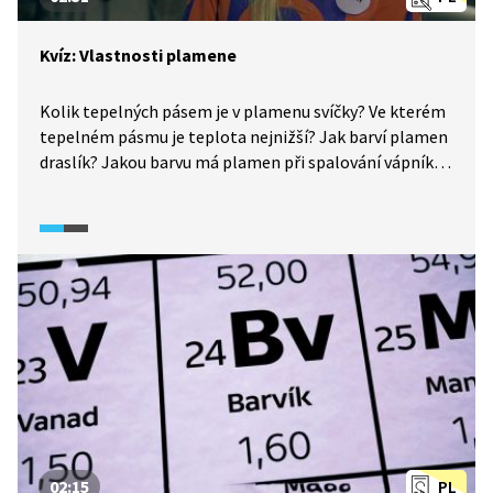
Kvíz: Vlastnosti plamene
Kolik tepelných pásem je v plamenu svíčky? Ve kterém
tepelném pásmu je teplota nejnižší? Jak barví plamen
draslík? Jakou barvu má plamen při spalování vápníku?
Jak nazýváme proces zahřívání černého uhlí na 900° C
bez přístupu vzduchu? Jak značíme hořlaviny? Jak
značíme žíraviny? Jakou teplotou hoří plamen
zápalky? Jak se zabarví látka při nejvyšších teplotách?
To všechno zjistíte v našem kvízu.
02:15
PL