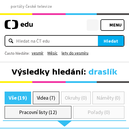
portály České televize
MENU
Hledat
vesmír
Měsíc
lety do vesmíru
Často hledáte:
Výsledky hledání:
draslík
Vše (19)
Videa (7)
Okruhy (0)
Náměty (0)
Pracovní listy (12)
Pořady (0)