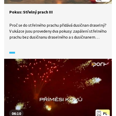
Pokus: Střelný prach III
Proč se do střelného prachu přidává dusičnan draselný?
V ukázce jsou provedeny dva pokusy: zapálení střelného
prachu bez dusičnanu draselného a s dusičnanem
draselným.
06:10
PL