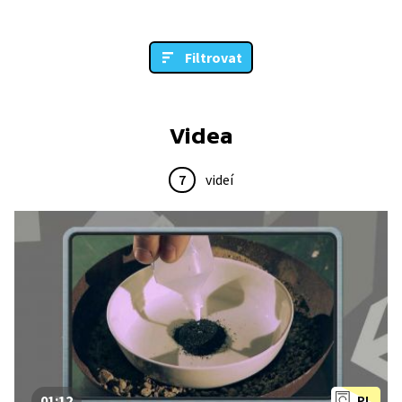
Filtrovat
Videa
7
videí
01:12
PL