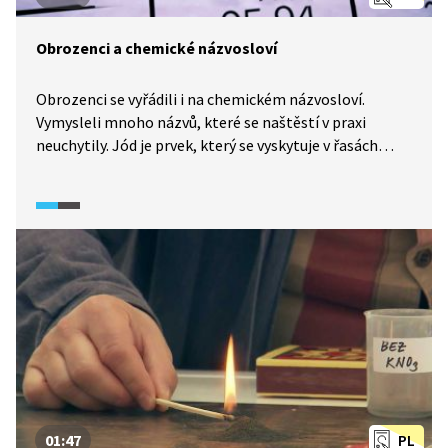
Obrozenci a chemické názvosloví
Obrozenci se vyřádili i na chemickém názvosloví.
Vymysleli mnoho názvů, které se naštěstí v praxi
neuchytily. Jód je prvek, který se vyskytuje v řasách
a chaluhách, proto byl obrozenci přejmenován na řasík
nebo chaluzík. Chlór je složkou kuchyňské soli, a tak ho
obrozenci pojmenovali solík. Název fosforu, kostík,
odkazuje ke kostem. Chróm dostal název barvík,
protože je znám svými barevnými sloučeninami.
Osmium v periodické tabulce figurovalo jako voník
a draslík získal nakrátko název ďasík.
01:47
PL