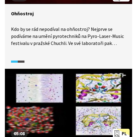
Ohňostroj
Kdo by se rád nepodíval na ohňostroj? Nejprve se
podíváme na umění pyrotechniků na Pyro-Laser-Music
festivalu v pražské Chuchli. Ve své laboratoři pak
Michael odhalí historii ohňostroje a také tajemství, jak
docílit různých barev a tvarů ohňostrojových efektů.
Podíváme se také na vlastnoručně vyrobený domácí
ohňostroj.
05:08
PL