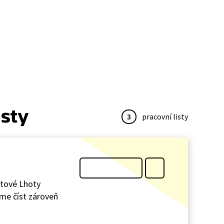
isty
3
pracovní listy
atové Lhoty
eme číst zároveň