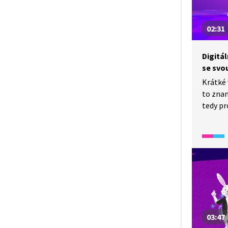
díky t
vymysle
02:31
Podívej
Lhoty, 
Digitál
se svou
Krátké 
to zna
tedy pr
která s
internet
může b
propoje
hlasem
odpovídá
budeme
a co vš
v domá
03:47
také o