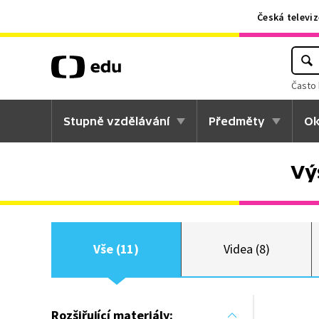
Česká televiz
Často 
Stupně vzdělávání
Předměty
Ok
Vý
Vše (11)
Videa (8)
Rozšiřující materiály: