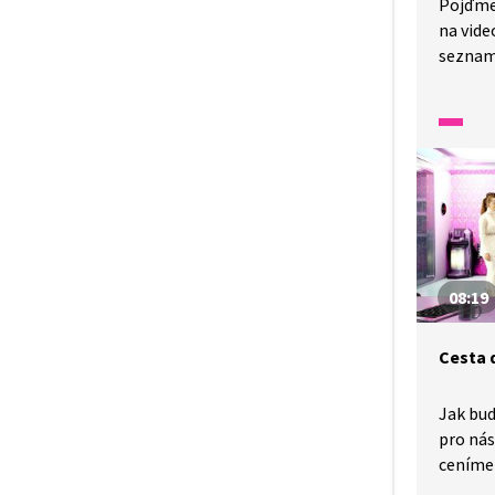
Pojďme
na vide
seznam
se obje
a první
ve 30. l
Za počí
považo
počítač
obrovs
08:19
Cesta 
Jak bud
pro nás
ceníme 
to v b