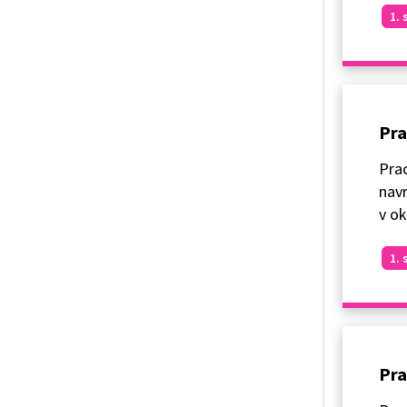
1. 
Pra
Prac
navr
v ok
1. 
Pra