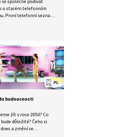
 se společně podívat
o o starém telefonním
u. První telefonní seznam
vil před více než 100 lety
 počítače byly vyrobené
etech 20. století.
tačového vynálezce je
ván Charles Babbage. První
 na světě měl přezdívku
ký mozek.
PL
do budoucnosti
eme žít v roce 2050? Co
 bude důležité? Čeho si
dnes a změní se
udoucnu? Kam až nás