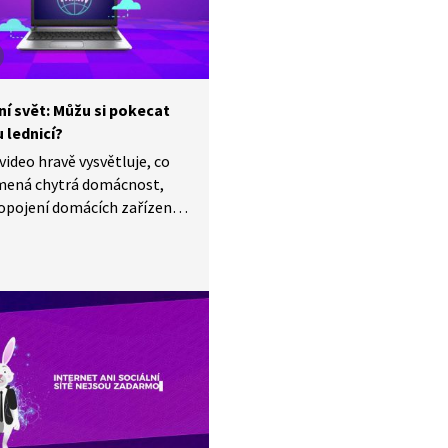
ěmto chytrým přístrojům
t i třeba nějakou lest?
me se na kluky do Datové
jak vyzráli na Janáčka.
ní svět: Můžu si pokecat
 lednicí?
video hravě vysvětluje, co
mená chytrá domácnost,
opojení domácích zařízení,
polu komunikují přes
. Diváci se dozvědí, jak
ýt domácnost se spotřebiči
ná a jak je lze ovládat třeba
 nebo mobilem. Video
 i na otázku, jestli si
 moci povídat s ledničkou
echno už dnes technologie
cnosti zvládnou. Otevřeme
tázku, jak nám mohou