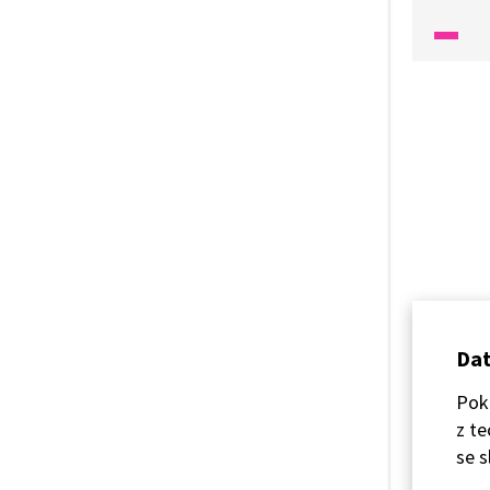
techno
malý vý
budouc
mohli z
Dat
Poku
z te
se s