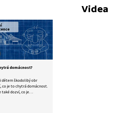
Videa
ní
tence
chytrá domácnost?
i dětem škodolibý obr
í, co je to chytrá domácnost.
e také dozví, co je
ování.