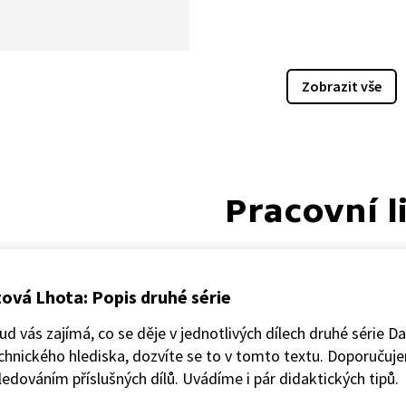
logie dovedou? Uděláme si
let. Zkusíme si představit
nost, abychom se na ni
ačít připravovat už dnes.
Zobrazit vše
Pracovní l
ová Lhota: Popis druhé série
d vás zajímá, co se děje v jednotlivých dílech druhé série D
chnického hlediska, dozvíte se to v tomto textu. Doporučuj
ledováním příslušných dílů. Uvádíme i pár didaktických tipů.