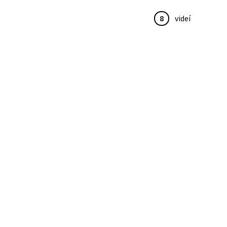
8
videí