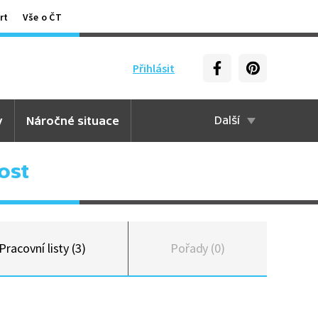
rt
Vše o ČT
Přihlásit
y
Náročné situace
Další
ost
Pracovní listy (3)
Pořady (0)