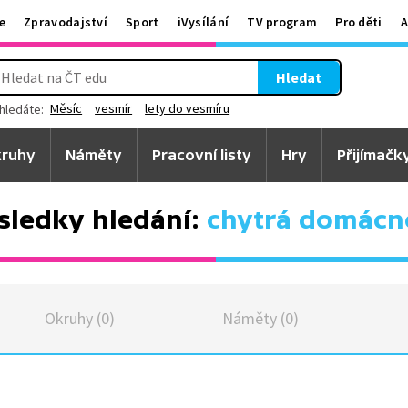
e
Zpravodajství
Sport
iVysílání
TV program
Pro děti
A
Hledat
Měsíc
vesmír
lety do vesmíru
hledáte:
ruhy
Náměty
Pracovní listy
Hry
Přijímačk
sledky hledání:
chytrá domácn
Okruhy (0)
Náměty (0)