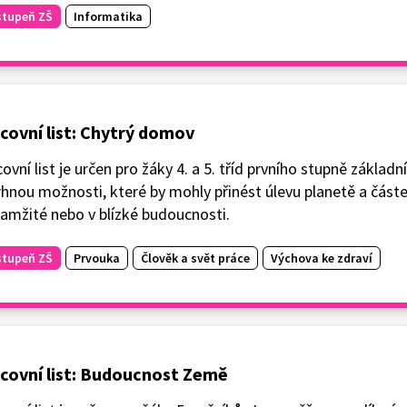
stupeň ZŠ
Informatika
covní list: Chytrý domov
ovní list je určen pro žáky 4. a 5. tříd prvního stupně základní
hnou možnosti, které by mohly přinést úlevu planetě a částe
amžité nebo v blízké budoucnosti.
stupeň ZŠ
Prvouka
Člověk a svět práce
Výchova ke zdraví
covní list: Budoucnost Země