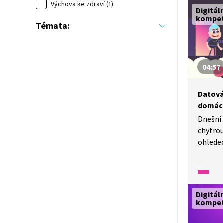
Výchova ke zdraví (1)
Digitál
kompe
Témata:
04:57
Datová
domác
Dnešní 
chytro
ohlede
přístro
můžete 
si k ni
to vlas
Digitál
nejsem
kompe
nebo tř
vrátím,