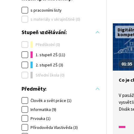
s pracovními listy
s materiály v ukrajinštině (0)
Digitál
Stupeň vzdělávání:
kompe
Předškolní (0)
1. stupeň ZŠ (11)
01:35
2. stupeň ZŠ (3)
Střední škola (0)
Co je 
Předměty:
V pasáž
Člověk a svět práce (1)
vysvětl
Divák s
Informatika (9)
to hack
Prvouka (1)
Přírodověda Vlastivěda (3)