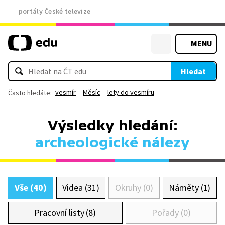
portály České televize
MENU
Hledat
vesmír
Měsíc
lety do vesmíru
Často hledáte:
Výsledky hledání:
archeologické nálezy
Vše (40)
Videa (31)
Okruhy (0)
Náměty (1)
Pracovní listy (8)
Pořady (0)