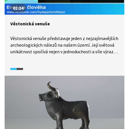
01:24
Věstonická venuše
Věstonická venuše představuje jeden z nejzajímavějších
archeologických nálezů na našem území. Její světová
unikátnost spočívá nejen v jednoduchosti a síle výrazu,
ale také ve skutečnosti, že jde o nejstarší známou
venuši z vypálené hlíny.