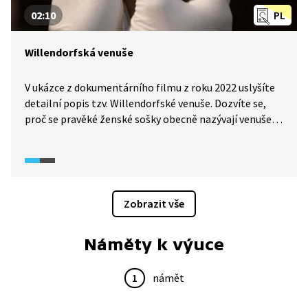
02:10
PL
Willendorfská venuše
V ukázce z dokumentárního filmu z roku 2022 uslyšíte
detailní popis tzv. Willendorfské venuše. Dozvíte se,
proč se pravěké ženské sošky obecně nazývají venuše.
Dnes se k jejich zkoumání využívají nejpřesnější
technologie. Vzhled sošky vyvrací názory o primitivních
lidech v paleolitu. O jejím smyslu, stejně tak tvůrci, se
lze však jen dohadovat.
Zobrazit vše
Náměty k výuce
1
námět