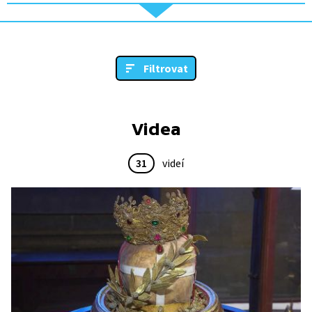
Filtrovat
Videa
31
videí