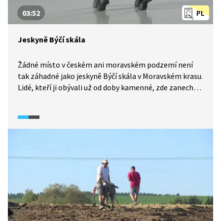
03:52
PL
Jeskyně Býčí skála
Žádné místo v českém ani moravském podzemí není
tak záhadné jako jeskyně Býčí skála v Moravském krasu.
Lidé, kteří ji obývali už od doby kamenné, zde zanechali
četné pozůstatky své činnosti. Nejznámějším z nich je
socha bronzového býčka, která dala jeskyni jméno.
Jindřich Wankel zde v 19. století objevil rozsáhlé
pohřebiště i obrovské množství dalších
archeologických nálezů. V rámci České republiky jde
o skutečně unikátní místo.