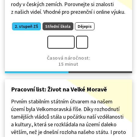
rody v českých zemích. Porovnejte si znalosti
z našich videí. Vhodné pro prezenční i online výuku.
2. stupeň ZŠ
Střední škola
Dějepis
Časová náročnost:
15 minut
Pracovní list: Život na Velké Moravě
Prvním stabilním státním útvarem na našem
území byla Velkomoravská říše. Díky rozhodnutí
tamějších vládců stála u počátku naší vzdělanosti
a kultury., která se rozkládala na území daleko
větším, než je dnešní rozloha našeho státu. I proto