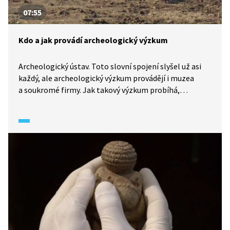
07:55
Kdo a jak provádí archeologický výzkum
Archeologický ústav. Toto slovní spojení slyšel už asi
každý, ale archeologický výzkum provádějí i muzea
a soukromé firmy. Jak takový výzkum probíhá,
při jakých příležitostech se odehrává a co všechno
s ním souvisí? Podívejte se na diskusi odborníků
v pořadu Historie.cs.