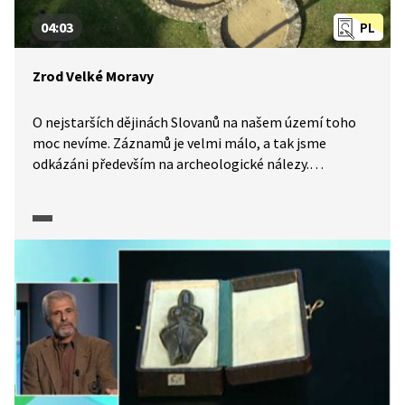
04:03
PL
Zrod Velké Moravy
O nejstarších dějinách Slovanů na našem území toho
moc nevíme. Záznamů je velmi málo, a tak jsme
odkázáni především na archeologické nálezy.
O Slovanech víme, že to byli především zemědělci,
kteří se v úrodné nivě řeky Moravy usadili a založili
první stabilní knížectví, z něhož se postupně vyvinul
stát. Dodnes nevíme, kde přesně leželo centrum říše,
za to ale máme poměrně přesnou představu o tom, jak
vypadalo tehdejší sídliště našich předků.