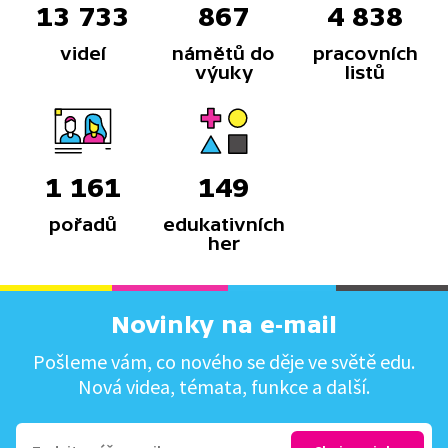
13 733
867
4 838
videí
námětů do
pracovních
výuky
listů
1 161
149
pořadů
edukativních
her
Novinky na e-mail
Pošleme vám, co nového se děje ve světě edu.
Nová videa, témata, funkce a další.