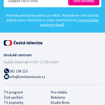
Novinky posíláme jednou za měsíc. Nebudeme vám posílat
žádný spam. Vložením e-mailu souhlasíte se
zpracováním
osobních údajů
.