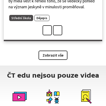
by měla vést k reflexi toho, že se vědecký pohled
na význam jeskyně v minulosti proměňoval.
Střední škola
Dějepis
Zobrazit vše
ČT edu nejsou pouze videa