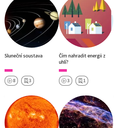
Sluneční soustava
Čím nahradit energii z
uhlí?
8
3
3
1