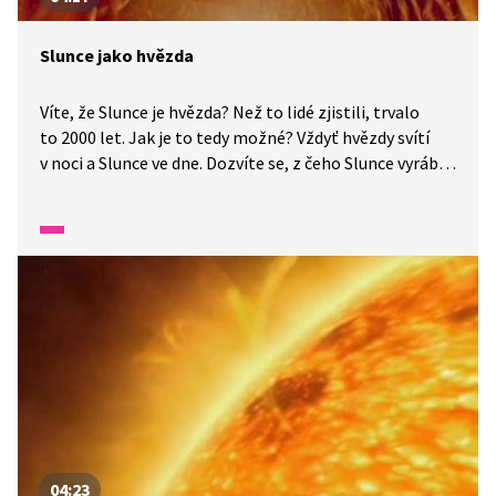
Slunce jako hvězda
Víte, že Slunce je hvězda? Než to lidé zjistili, trvalo
to 2000 let. Jak je to tedy možné? Vždyť hvězdy svítí
v noci a Slunce ve dne. Dozvíte se, z čeho Slunce vyrábí
energii a proč se nám zdá, že svítí víc než ostatní
hvězdy.
04:23