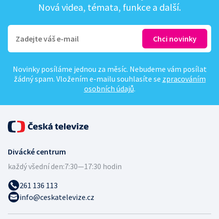
Nová videa, témata, funkce a další.
Novinky posíláme jednou za měsíc. Nebudeme vám posílat
žádný spam. Vložením e-mailu souhlasíte se
zpracováním
osobních údajů
.