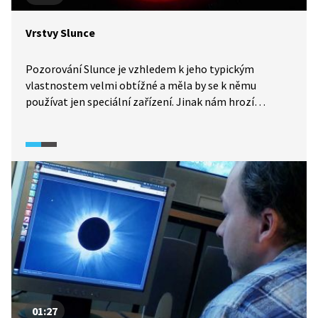
Vrstvy Slunce
Pozorování Slunce je vzhledem k jeho typickým
vlastnostem velmi obtížné a měla by se k němu
používat jen speciální zařízení. Jinak nám hrozí
zdravotní újma. Pomocí nich je možné například blíže
zkoumat sluneční skvrny, podle kterých se určuje míra
sluneční aktivity. Také si můžeme detailně
prohlédnout další vrstvy sluneční atmosféry,
chromosféru a korónu.
01:27