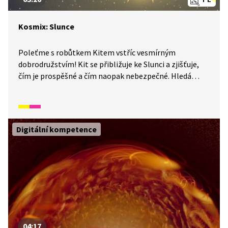
Kosmix: Slunce
Poleťme s robůtkem Kitem vstříc vesmírným
dobrodružstvím! Kit se přibližuje ke Slunci a zjišťuje,
čím je prospěšné a čím naopak nebezpečné. Hledá
způsoby, jak ho dále zkoumat, setkává se s fotony
a zažívá erupce.
Digitální kompetence
04:17