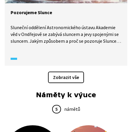
Pozorujeme Slunce
Sluneční oddělení Astronomického ústavu Akademie
věd v Ondřejově se zabývá sluncem a jevy spojenými se
sluncem. Jakým způsobem a proč se pozoruje Slunce?
Dokážeme spočítat, kdy Slunce vyhasne?
Zobrazit vše
Náměty k výuce
5
námětů