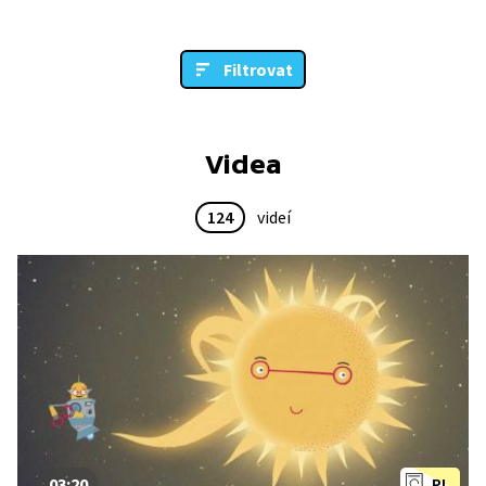
Filtrovat
Videa
124
videí
03:20
PL