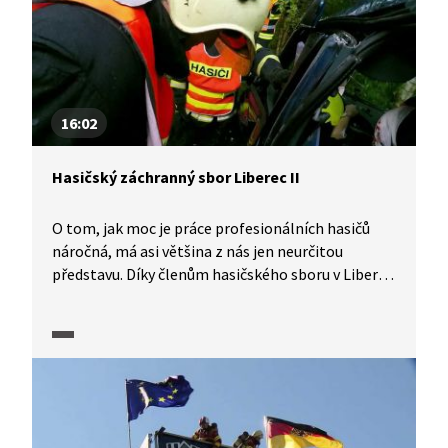
16:02
Hasičský záchranný sbor Liberec II
O tom, jak moc je práce profesionálních hasičů
náročná, má asi většina z nás jen neurčitou
představu. Díky členům hasičského sboru v Liberci
se ale nyní můžeme s tímto zaměstnáním
seznámit podrobněji a jedinečné kamerové záběry
nám umožní zhlédnout i konkrétní zásahy. Jan
Semerádt poukáže na některá úskalí hasičského
povolání, nováčci ve sboru složí slavnostní slib
a tisková mluvčí přiblíží, že ani její pracovní pozice
není jednoduchá. S kamerou se podíváme, jak