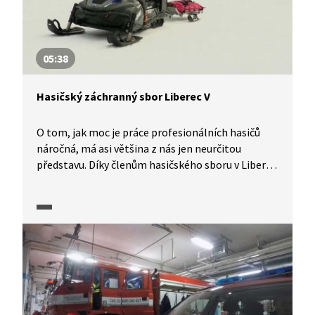
Challenge.
05:38
Hasičský záchranný sbor Liberec V
O tom, jak moc je práce profesionálních hasičů
náročná, má asi většina z nás jen neurčitou
představu. Díky členům hasičského sboru v Liberci
se ale nyní můžeme s tímto zaměstnáním
seznámit podrobněji a jedinečné kamerové záběry
nám umožní zhlédnout i konkrétní zásahy.
Na chvíli si od hasičů odskočíme na hory, protože
Jan Semerádt pracuje ve volném čase u horské
služby. Může tak srovnat, v čem se obě povolání
podobají a v čem se naopak liší. A s kamerou
budeme asistovat u mladé zraněné lyžařky.