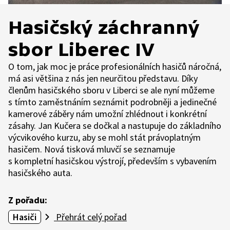
Hasičský záchranný
sbor Liberec IV
O tom, jak moc je práce profesionálních hasičů náročná,
má asi většina z nás jen neurčitou představu. Díky
členům hasičského sboru v Liberci se ale nyní můžeme
s tímto zaměstnáním seznámit podrobněji a jedinečné
kamerové záběry nám umožní zhlédnout i konkrétní
zásahy. Jan Kučera se dočkal a nastupuje do základního
výcvikového kurzu, aby se mohl stát právoplatným
hasičem. Nová tisková mluvčí se seznamuje
s kompletní hasičskou výstrojí, především s vybavením
hasičského auta.
Z pořadu:
Hasiči
Přehrát celý pořad