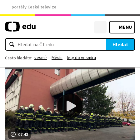
portály České televize
MENU
Hledat
vesmír
Měsíc
lety do vesmíru
Často hledáte:
07:43