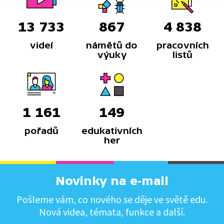
13 733
867
4 838
videí
námětů do
pracovních
výuky
listů
1 161
149
pořadů
edukativních
her
Novinky na e-mail
Pošleme vám, co nového se děje ve světě edu.
Nová videa, témata, funkce a další.