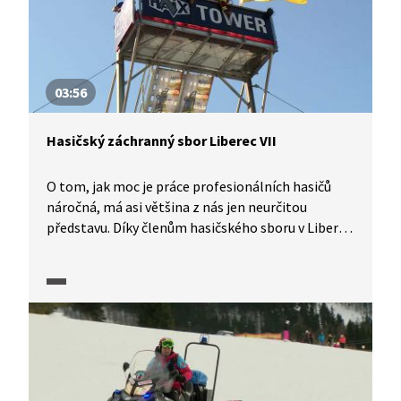
vypadá vyproštění zraněných z automobilu
při dopravní nehodě.
03:56
Hasičský záchranný sbor Liberec VII
O tom, jak moc je práce profesionálních hasičů
náročná, má asi většina z nás jen neurčitou
představu. Díky členům hasičského sboru v Liberci
se ale nyní můžeme s tímto zaměstnáním
seznámit podrobněji a jedinečné kamerové záběry
nám umožní zhlédnout i konkrétní zásahy. Hasiči
potřebují mít vynikající fyzickou kondici, a proto
se často věnují i ve svém volném čase nejrůznějším
sportům, někdy i na vrcholové úrovni. Jan Pipiš
například sbírá úspěchy v mezinárodní soutěži
zvané hasičský pětiboj neboli Firefighter Combat