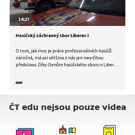
14:27
Hasičský záchranný sbor Liberec I
O tom, jak moc je práce profesionálních hasičů
náročná, má asi většina z nás jen neurčitou
představu. Díky členům hasičského sboru v Liberci
se ale nyní můžeme s tímto zaměstnáním
seznámit podrobněji a jedinečné kamerové záběry
nám umožní zhlédnout i konkrétní zásahy. Radek
Musil a jeho manželka poodkryjí, že nebezpečná
práce hasiče je obtížná nejen po fyzické, ale
ČT edu nejsou pouze videa
i psychické stránce, a vyžaduje podporu ze strany
celé rodiny. Nepříjemné jsou také noční služby.
A zblízka se podíváme na nejtypičtější záchrannou
akci – hašení požáru.