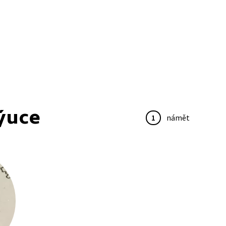
ýuce
1
námět