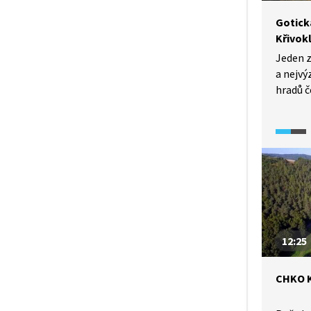
Gotick
Křivok
Jeden z
a nejv
hradů č
zachova
Do současn
vybudov
Máme zd
byla op
šedá a 
obrazy 
Václava
které s
12:25
křídel.
CHKO K