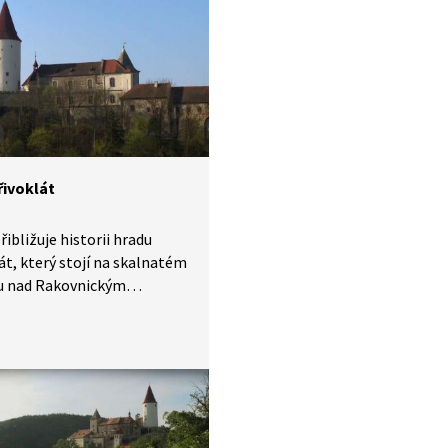
í úpravy za vlády Vladislava
nského. Pro svoji výhodnou
 nedaleko Prahy a hluboké
eré jej obklopují, se stal
ným útočištěm mnoha
 králů.
řivoklát
řibližuje historii hradu
át, který stojí na skalnatém
u nad Rakovnickým
m, přítokem řeky Berounky
mí městyse Křivoklátu
dočeském kraji.