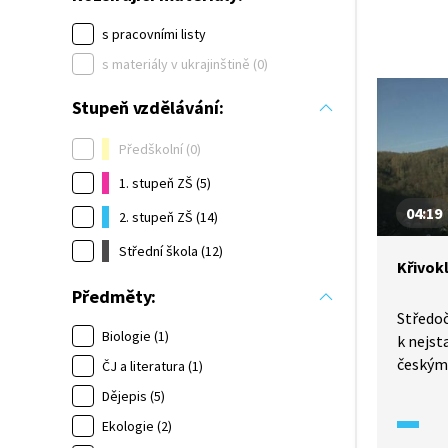
s pracovními listy
s materiály v ukrajinštině (0)
Stupeň vzdělávání:
Předškolní (0)
1. stupeň ZŠ (5)
04:19
2. stupeň ZŠ (14)
Střední škola (12)
Křivok
Předměty:
Středoč
Biologie (1)
k nejst
českým 
ČJ a literatura (1)
v době
Dějepis (5)
ve 13. 
Ekologie (2)
pak vti