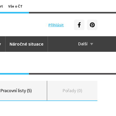
rt
Vše o ČT
Přihlásit
y
Náročné situace
Další
Pracovní listy (5)
Pořady (0)