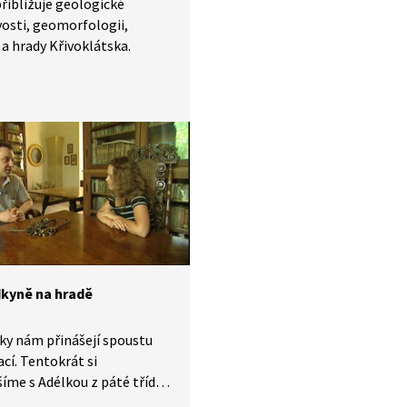
řibližuje geologické
osti, geomorfologii,
 a hrady Křivoklátska.
kyně na hradě
ky nám přinášejí spoustu
cí. Tentokrát si
íme s Adélkou z páté třídy,
 to být průvodkyní