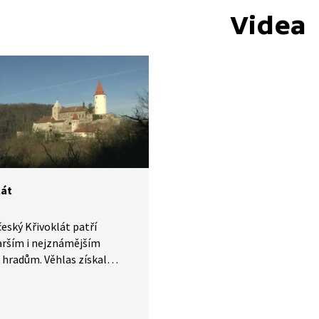
Videa
lát
eský Křivoklát patří
arším i nejznámějším
hradům. Věhlas získal
 posledních Přemyslovců
století, současnou tvář mu
skly pozdně gotické