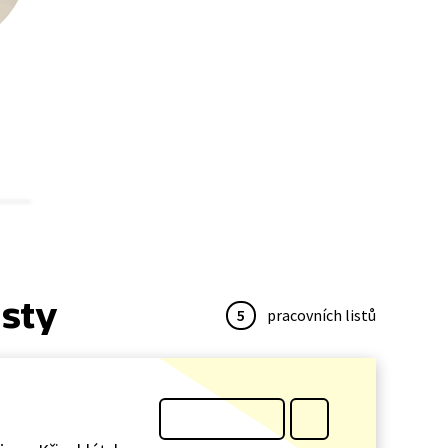
isty
5
pracovních listů