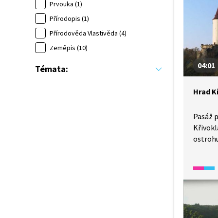
stavebn
Prvouka (1)
Jagello
Přírodopis (1)
polohu
Přírodověda Vlastivěda (4)
lesy, kt
Zeměpis (10)
oblíbe
českých
04:01
Témata:
Hrad K
Pasáž p
Křivokl
ostroh
potoke
na úze
ve Stře