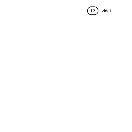
12
videí