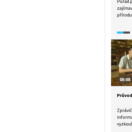
Pořad p
zajímav
přírodu
05:08
Průvod
Zprávič
informa
vyzkouš
jaké je