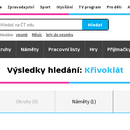
e
Zpravodajství
Sport
iVysílání
TV program
Pro děti
A
Hledat
vesmír
Měsíc
lety do vesmíru
hledáte:
ruhy
Náměty
Pracovní listy
Hry
Přijímačk
Výsledky hledání:
Křivoklát
Okruhy (0)
Náměty (1)