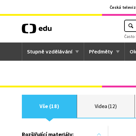
Česká televiz
Často 
Stupně vzdělávání
Předměty
Ok
Vše (18)
Videa (12)
Rozšiřující materiály: