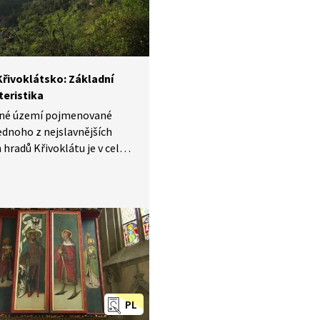
řivoklátsko: Základní
teristika
né území pojmenované
ednoho z nejslavnějších
 hradů Křivoklátu je v celé
unikátní. Přírodní
y způsobily, že oblast byla
ěti řídce osídlena, a tak
zlohy dodnes pokrývají lesy.
e přes 600 km2 roste přes
ů dřevin. Také zde najdeme
tiny druhů našich kvetoucích
PL