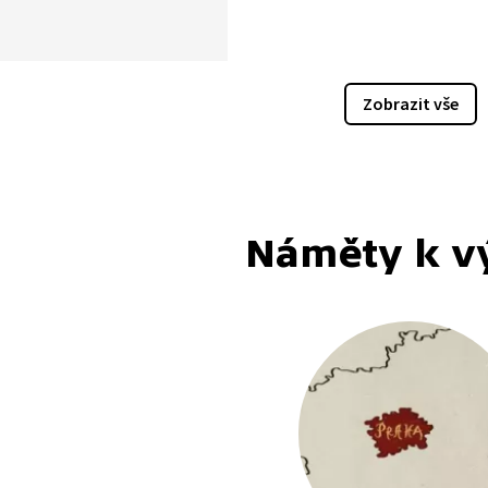
ním hradě Křivoklát.
ní zaměstnání pro každého.
 zda byste dokázali i vy
tak, abyste návštěvníky
Zobrazit vše
. V čem se tahle práce
herectví? A co je
orší, co se může průvodci
odkyni stát?
Náměty k v