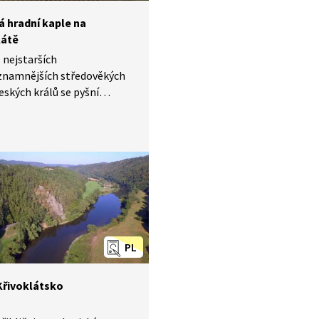
á hradní kaple na
látě
 nejstarších
ýznamnějších středověkých
eských králů se pyšní
lou gotickou hradní kaplí.
é podoby ji nechal
at Vladislav Jagellonský.
e jasný důkaz, že gotika
ravdu barevná, a ne ponurá,
smutná. Oltář nás překvapí
čtyř českých patronů:
, Víta, Prokopa a Zikmunda,
patříme po zavření obou
PL
řivoklátsko