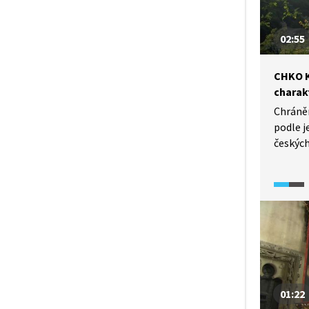
02:55
CHKO K
charak
Chráně
podle j
českých
Evropě 
podmínk
odnepam
část ro
Na ploš
80 druh
dvě tře
rostlin.
01:22