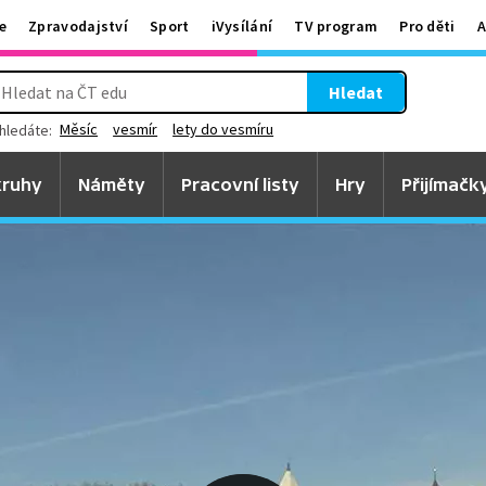
e
Zpravodajství
Sport
iVysílání
TV program
Pro děti
A
Hledat
Měsíc
vesmír
lety do vesmíru
hledáte:
ruhy
Náměty
Pracovní listy
Hry
Přijímačk