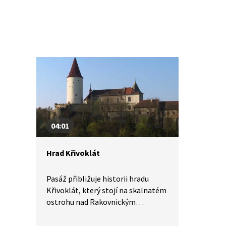
04:01
Hrad Křivoklát
Pasáž přibližuje historii hradu
Křivoklát, který stojí na skalnatém
ostrohu nad Rakovnickým
potokem, přítokem řeky Berounky
na území městyse Křivoklátu