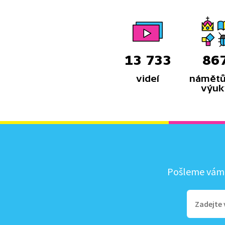
13 733
86
videí
námětů
výuk
Pošleme vám, 