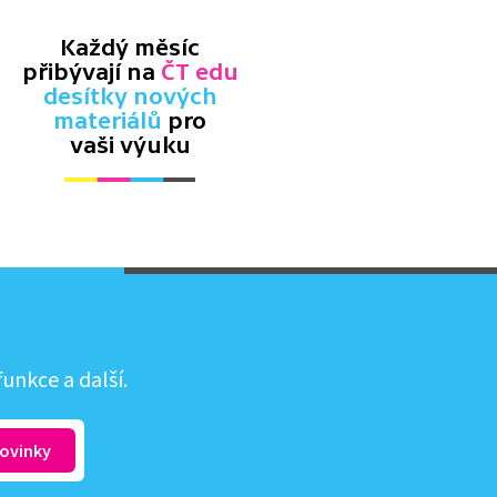
Každý měsíc
přibývají na
ČT edu
desítky nových
materiálů
pro
vaši výuku
unkce a další.