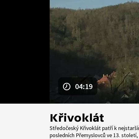
04:19
Křivoklát
Středočeský Křivoklát patří k nejstar
posledních Přemyslovců ve 13. století