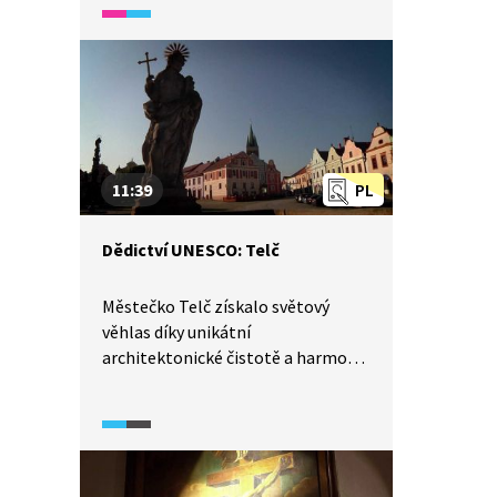
ve Středočeském kraji.
11:39
PL
Dědictví UNESCO: Telč
Městečko Telč získalo světový
věhlas díky unikátní
architektonické čistotě a harmonii,
která přetrvala několik staletí.
Po velkém požáru koncem 14.
století bylo město znovu
postaveno. Z tohoto období jsou
zachovány pozůstatky pozdně