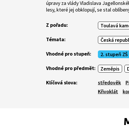
úpravy za vlády Vladislava Jagellonsk
lesy, které jej obklopují, se stal oblí
Z pořadu:
Toulavá kam
Témata:
Česká republ
Vhodné pro stupeň:
2. stupeň ZŠ
Vhodné pro předmět:
Zeměpis
Klíčová slova:
středověk
P
Křivoklát
ko
M