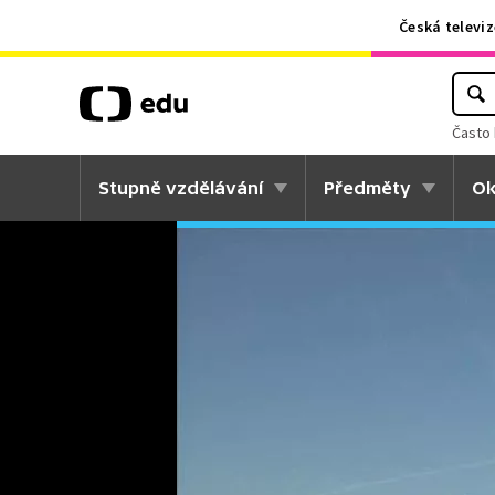
Česká televiz
Často 
Stupně vzdělávání
Předměty
Ok