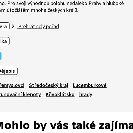
ého. Pro svoji výhodnou polohu nedaleko Prahy a hluboké
beným útočištěm mnoha českých králů.
era
Přehrát celý pořad
ika
Dějepis
řemyslovci
Středočeský kraj
Lucemburkové
runovační klenoty
Křivoklátsko
hrady
ohlo by vás také zajím