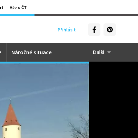
rt
Vše o ČT
Přihlásit
y
Náročné situace
Další