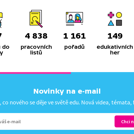
7
4 838
1 161
149
 do
pracovních
pořadů
edukativních
y
listů
her
Novinky na e-mail
co nového se děje ve světě edu. Nová videa, témata, f