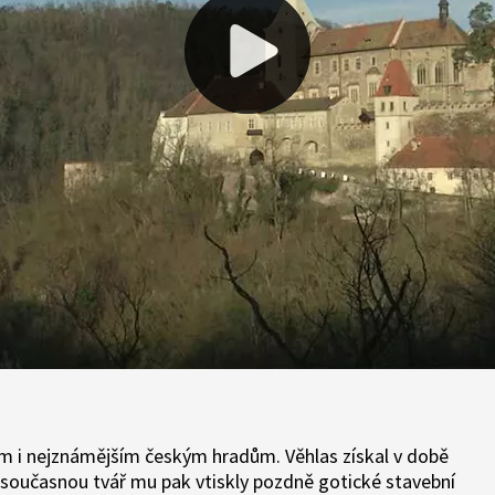
ším i nejznámějším českým hradům. Věhlas získal v době
, současnou tvář mu pak vtiskly pozdně gotické stavební