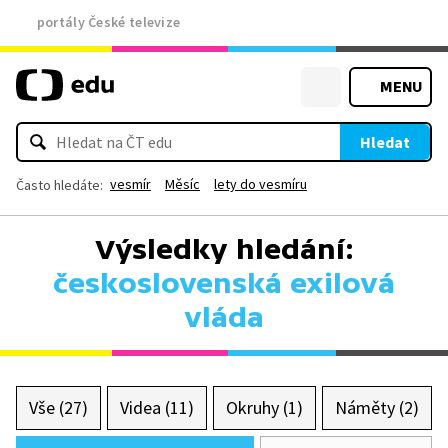
portály České televize
MENU
Hledat
vesmír
Měsíc
lety do vesmíru
Často hledáte:
Výsledky hledání:
československá exilová
vláda
Vše (27)
Videa (11)
Okruhy (1)
Náměty (2)