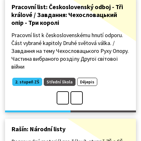
Pracovní list: Československý odboj - Tři
králové / Завдання: Чехословацький
опір - Три королі
Pracovní list k československému hnutí odporu.
Část vybrané kapitoly Druhé světová válka. /
Завдання на тему Чехословацького Руху Опору.
Частина вибраного розділу Другої світової
війни
2. stupeň ZŠ
Střední škola
Dějepis
Rašín: Národní listy