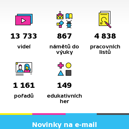
13 733
867
4 838
videí
námětů do
pracovních
výuky
listů
1 161
149
pořadů
edukativních
her
Novinky na e-mail