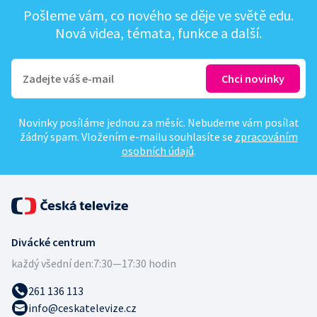
Pošleme vám, co nového se děje ve světě edu.
Nová videa, témata, funkce a další.
Novinky posíláme jednou za měsíc. Nebudeme vám posílat
žádný spam. Vložením e-mailu souhlasíte se
zpracováním
osobních údajů
.