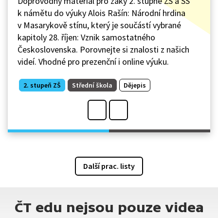
Doprovodný materiál pro žáky 2. stupně ZŠ a SŠ
k námětu do výuky Alois Rašín: Národní hrdina
v Masarykově stínu, který je součástí vybrané
kapitoly 28. říjen: Vznik samostatného
Československa. Porovnejte si znalosti z našich
videí. Vhodné pro prezenční i online výuku.
2. stupeň ZŠ
Střední škola
Dějepis
Další prac. listy
ČT edu nejsou pouze videa