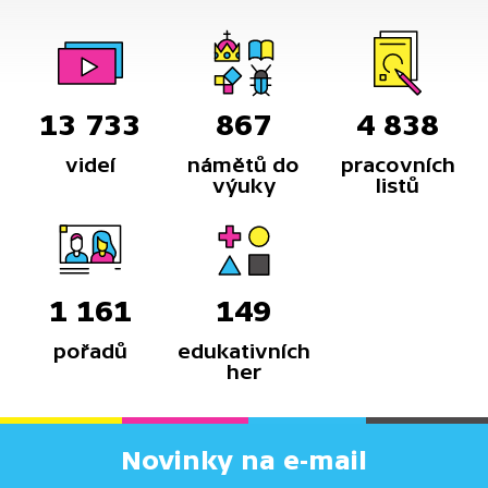
13 733
867
4 838
videí
námětů do
pracovních
výuky
listů
1 161
149
pořadů
edukativních
her
Novinky na e-mail