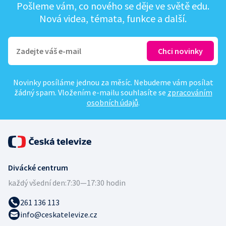
Pošleme vám, co nového se děje ve světě edu.
Nová videa, témata, funkce a další.
Novinky posíláme jednou za měsíc. Nebudeme vám posílat
žádný spam. Vložením e-mailu souhlasíte se
zpracováním
osobních údajů
.