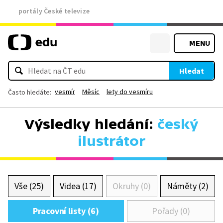
portály České televize
MENU
Hledat
vesmír
Měsíc
lety do vesmíru
Často hledáte:
Výsledky hledání:
český
ilustrátor
Vše (25)
Videa (17)
Okruhy (0)
Náměty (2)
Pracovní listy (6)
Pořady (0)