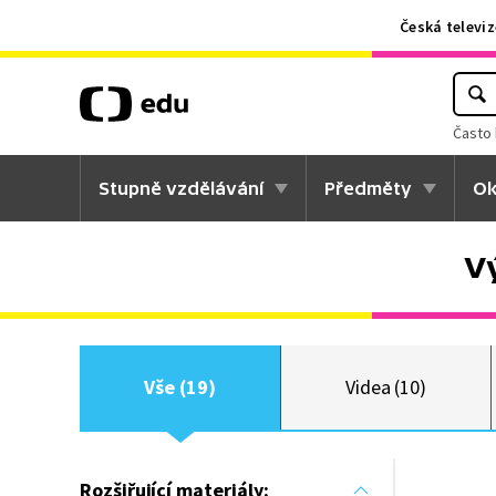
Česká televiz
Často 
Stupně vzdělávání
Předměty
Ok
V
Vše (19)
Videa (10)
Rozšiřující materiály: