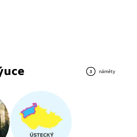
ýuce
3
náměty