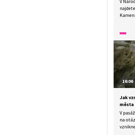
V Náro
najdete
Kameni
jezům,
se sout
cílem t
předst
a flory 
16:06
Jak vz
města
V pasáž
na otáz
vznikne
konkrét