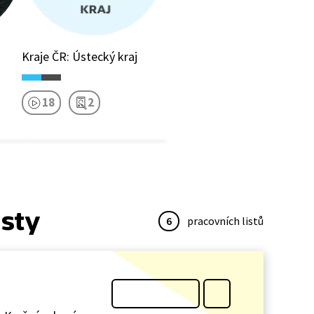
Kraje ČR: Ústecký kraj
18
2
isty
6
pracovních listů