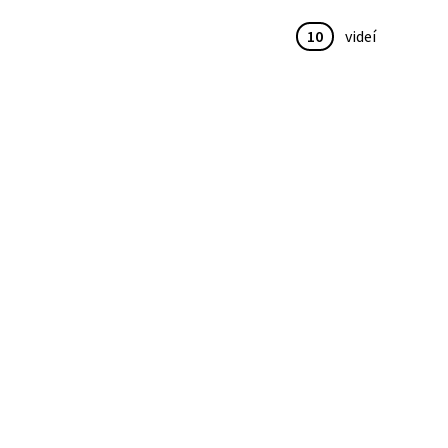
10
videí