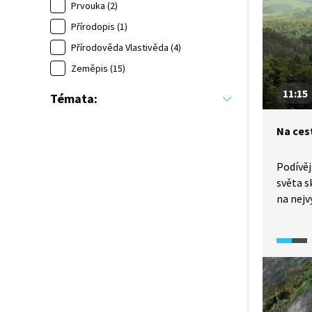
Prvouka (2)
Přírodopis (1)
Přírodověda Vlastivěda (4)
Zeměpis (15)
11:15
Témata:
Na ces
Podívě
světa s
na nejv
i do ml
princez