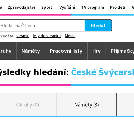
e
Zpravodajství
Sport
iVysílání
TV program
Pro děti
A
Hledat
vesmír
lety do vesmíru
Měsíc
hledáte:
ruhy
Náměty
Pracovní listy
Hry
Přijímačk
ýsledky hledání:
České Švýcars
Okruhy (0)
Náměty (3)