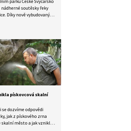
dním parku České Švýcarsko
 nádherné soutěsky řeky
ce. Díky nově vybudovaným
 splavům, tunelům a lávkám
ěsky staly vyhledávaným
uristů. V jedné minutě vám
avíme malé zázraky fauny
v naší zemi.
nikla pískovcová skalní
i se dozvíme odpovědi
ky, jak z pískového zrna
 skalní město a jak vznikla
ně skalní města v České