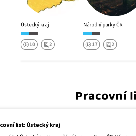
Ústecký kraj
Národní parky ČR
10
2
17
2
Pracovní l
covní list: Ústecký kraj