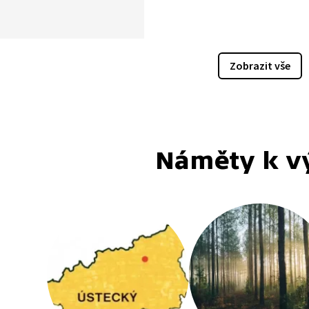
Zobrazit vše
Náměty k v