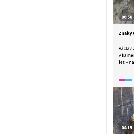
06:58
Znaky 
Václav 
v kamen
let – n
v písko
Švýcars
příklad
na územ
04:15