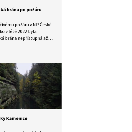
cká brána po požáru
ičivému požáru v NP České
ko v létě 2022 byla
ká brána nepřístupná až
e září téhož roku.
o skalnímu útvaru (a zpět)
é se vypravit pouze
ka, ostatní trasy zůstaly
é, jelikož na nich hrozí
řícení či pád ohořelých
Ve videu si prohlédneme, co
 národním parku způsobil,
aká měl pozitiva pro tamní
i.
ky Kamenice