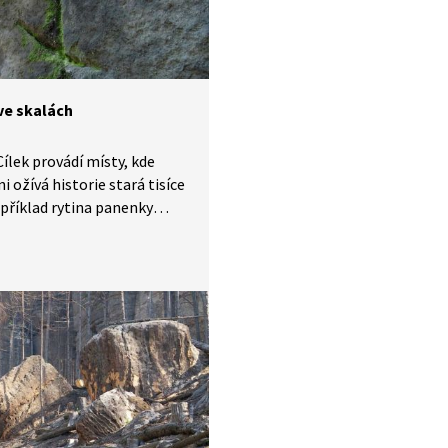
ve skalách
Cílek provádí místy, kde
i ožívá historie stará tisíce
apříklad rytina panenky
vcovém převisu v Českém
ku představuje jeden z mála
ů pravěkého skalního umění
í Čech.