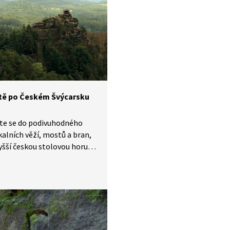
tě po Českém Švýcarsku
jte se do podivuhodného
kalních věží, mostů a bran,
yšší českou stolovou horu
ýna, kde se skrývala pyšná
na.