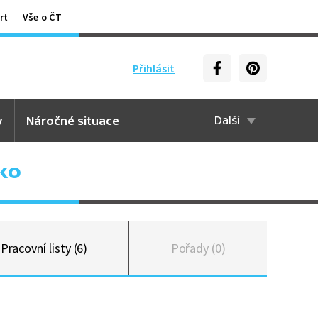
rt
Vše o ČT
Přihlásit
y
Náročné situace
Další
ko
Pracovní listy (6)
Pořady (0)