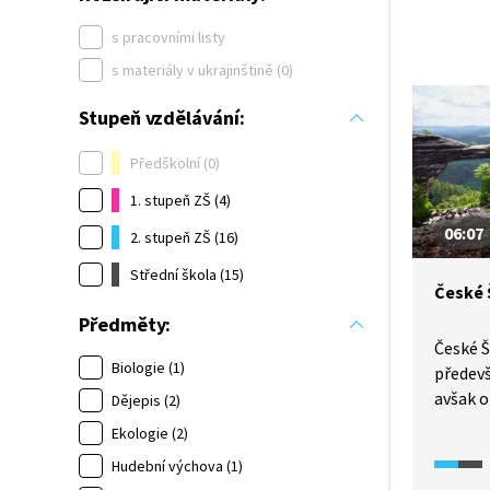
s pracovními listy
s materiály v ukrajinštině (0)
Stupeň vzdělávání:
Předškolní (0)
1. stupeň ZŠ (4)
06:07
2. stupeň ZŠ (16)
Střední škola (15)
České 
Předměty:
České Š
Biologie (1)
předevš
avšak 
Dějepis (2)
najdeme
Ekologie (2)
dostupn
Hudební výchova (1)