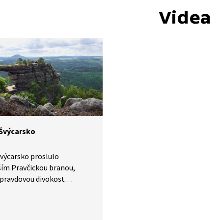
Videa
Švýcarsko
výcarsko proslulo
ím Pravčickou branou,
opravdovou divokost
 v jeho odlehlých a těžko
ých roklích.