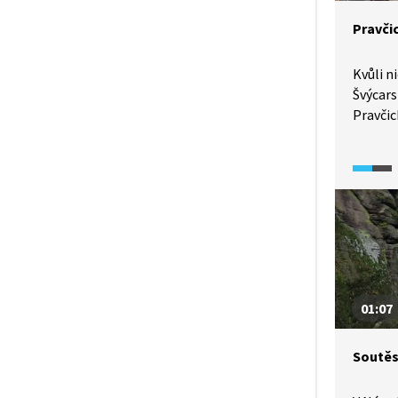
Pravči
Kvůli n
Švýcars
Pravčic
do konc
K tomut
je možn
z Hřens
uzavřen
skalní 
kmenů. 
požár v
ale i j
01:07
vegetac
Soutěs