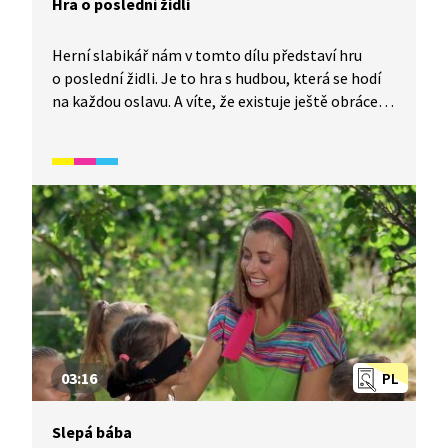
Hra o poslední židli
Herní slabikář nám v tomto dílu představí hru
o poslední židli. Je to hra s hudbou, která se hodí
na každou oslavu. A víte, že existuje ještě obrácená
varianta, při které se nevypadává? V tomto videu si
žáci, pro které není čeština mateřským jazykem,
pomocí tradičních her rozšíří slovní zásobu. Spadá
do širšího okruhu videí, které se zaměřují na rozvoj
češtiny hrou.
03:16
PL
Slepá bába