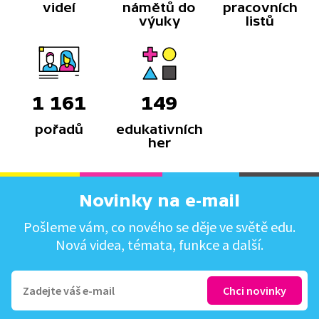
videí
námětů do
pracovních
výuky
listů
1 161
149
pořadů
edukativních
her
Novinky na e-mail
Pošleme vám, co nového se děje ve světě edu.
Nová videa, témata, funkce a další.