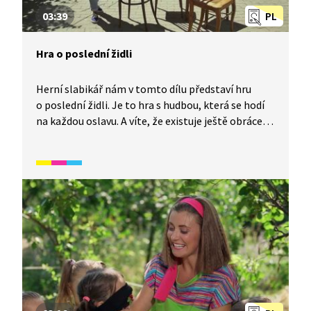
03:39
PL
Hra o poslední židli
Herní slabikář nám v tomto dílu představí hru
o poslední židli. Je to hra s hudbou, která se hodí
na každou oslavu. A víte, že existuje ještě obrácená
varianta, při které se nevypadává? V tomto videu si
žáci, pro které není čeština mateřským jazykem,
pomocí tradičních her rozšíří slovní zásobu. Spadá
do širšího okruhu videí, které se zaměřují na rozvoj
češtiny hrou.