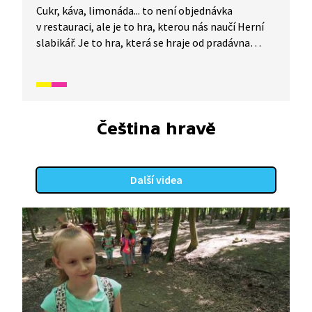
Cukr, káva, limonáda... to není objednávka
v restauraci, ale je to hra, kterou nás naučí Herní
slabikář. Je to hra, která se hraje od pradávna
po celém světě. Pojďte se naučit její pravidla a pak
už hurá do toho.
Čeština hravě
Další videa