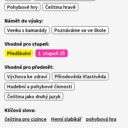
Pohybové hry
Čeština hravě
Námět do výuky:
Venku s kamarády
Poznáváme se ve škole
Vhodné pro stupeň:
Předškolní
1. stupeň ZŠ
Vhodné pro předmět:
Výchova ke zdraví
Přírodověda Vlastivěda
Hudební a pohybové činnosti
Čeština jako druhý jazyk
Klíčová slova:
čeština pro cizince
Herní slabikář
pohybová hra