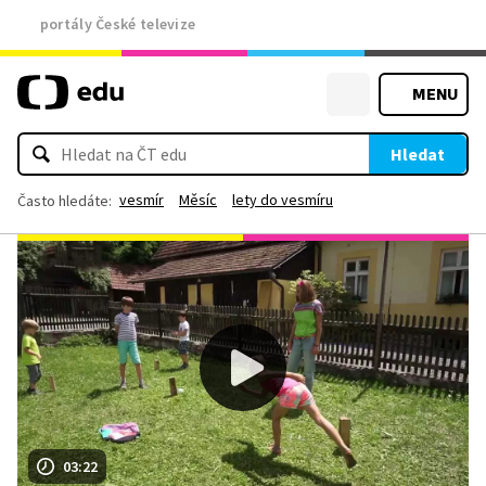
portály České televize
MENU
Hledat
vesmír
Měsíc
lety do vesmíru
Často hledáte:
03:22