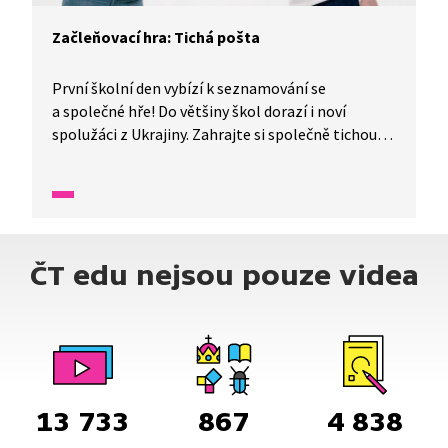
Začleňovací hra: Tichá pošta
První školní den vybízí k seznamování se
a společné hře! Do většiny škol dorazí i noví
spolužáci z Ukrajiny. Zahrajte si společně tichou
poštu s vysvětlením významu slov. Poslední žák,
který je ve hře na řadě, vysloví slovíčko nahlas,
poté jej napíše na tabuli a vysvětlí ostatním jeho
význam. Pojďme se učit společně!
ČT edu nejsou pouze videa
13 733
867
4 838