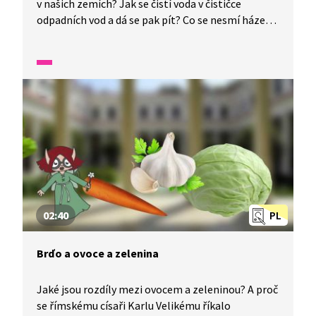
v našich zemích? Jak se čistí voda v čističce
odpadních vod a dá se pak pít? Co se nesmí házet
do odpadu či do kanálu? Odpovědi na tyto a další
otázky naleznete v reportáži z Wifiny.
02:40
PL
Brďo a ovoce a zelenina
Jaké jsou rozdíly mezi ovocem a zeleninou? A proč
se římskému císaři Karlu Velikému říkalo