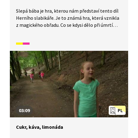
Slepá bába je hra, kterou nám představí tento díl
Herního slabikáře. Je to známá hra, která vznikla
z magického obřadu. Co se kdysi dělo při úmrtí
člena skupiny, se dozvíte právě v tomto videu. V
tomto videu si žáci, pro které není čeština
mateřským jazykem, pomocí tradičních českých
her rozšíří slovní zásobu a některé fráze v češtině.
Spadá do širšího okruhu videí, které se zaměřují
na rozvoj češtiny hrou.
03:09
PL
Cukr, káva, limonáda