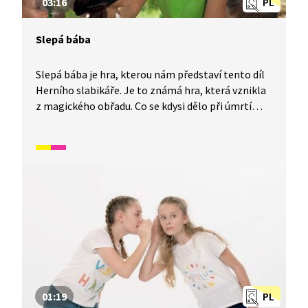
03:16
PL
Slepá bába
Slepá bába je hra, kterou nám představí tento díl
Herního slabikáře. Je to známá hra, která vznikla
z magického obřadu. Co se kdysi dělo při úmrtí
člena skupiny, se dozvíte právě v tomto videu. V
tomto videu si žáci, pro které není čeština
mateřským jazykem, pomocí tradičních českých
her rozšíří slovní zásobu a některé fráze v češtině.
Spadá do širšího okruhu videí, které se zaměřují
na rozvoj češtiny hrou.
01:19
PL