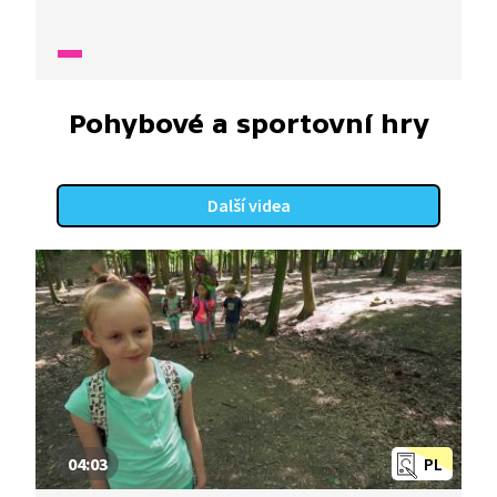
pověstí, které je tlumočeno do znakového jazyka
pro neslyšící.
Pohybové a sportovní hry
Další videa
04:03
PL