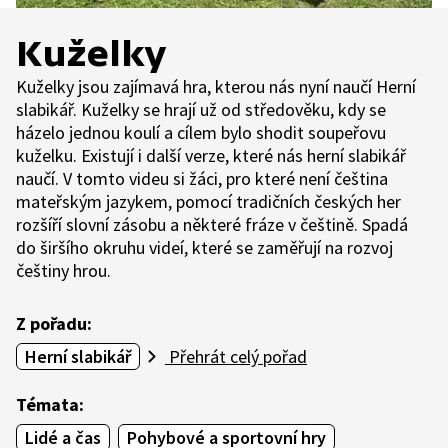
Kuželky
Kuželky jsou zajímavá hra, kterou nás nyní naučí Herní
slabikář. Kuželky se hrají už od středověku, kdy se
házelo jednou koulí a cílem bylo shodit soupeřovu
kuželku. Existují i další verze, které nás herní slabikář
naučí. V tomto videu si žáci, pro které není čeština
mateřským jazykem, pomocí tradičních českých her
rozšíří slovní zásobu a některé fráze v češtině. Spadá
do širšího okruhu videí, které se zaměřují na rozvoj
češtiny hrou.
Z pořadu:
Herní slabikář
Přehrát celý pořad
Témata:
Lidé a čas
Pohybové a sportovní hry