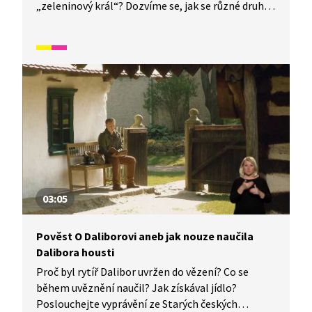
„zeleninový král“? Dozvíme se, jak se různé druhy
ovoce i zeleniny dostávaly do Čech i jiných
evropských zemí a které plodiny nám přivezl
z Ameriky mořeplavec Kryštof Kolumbus. Video je
vhodné také jako doplňková aktivita k výuce
češtiny pro cizince. Děti se naučí rozlišovat mezi
ovocem a zeleninou a některé jejich druhy. Určeno
především pro začátečníky mladšího školního
věku.
03:05
Pověst O Daliborovi aneb jak nouze naučila
Dalibora housti
Proč byl rytíř Dalibor uvržen do vězení? Co se
během uvěznění naučil? Jak získával jídlo?
Poslouchejte vyprávění ze Starých českých