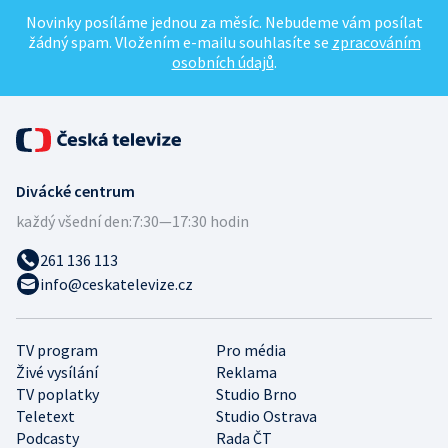
Novinky posíláme jednou za měsíc. Nebudeme vám posílat
žádný spam. Vložením e-mailu souhlasíte se
zpracováním
osobních údajů
.