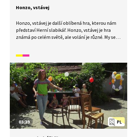
Honzo, vstávej
Honzo, vstávej je další oblíbená hra, kterou nám
představí Herní slabikář. Honzo, vstávej je hra
známá po celém světě, ale volání je různé. My se
naučíme naší variantu s Honzou a dozvíte se, co se
stane, když je čas na oběd. V tomto videu si žáci,
pro které není čeština mateřským jazykem,
pomocí tradičních českých her rozšíří slovní
zásobu a některé fráze v češtině. Spadá do širšího
okruhu videí, které se zaměřují na rozvoj češtiny
hrou.
03:39
PL