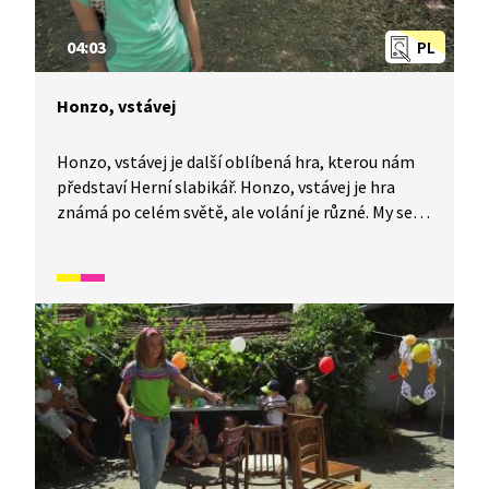
04:03
PL
Honzo, vstávej
Honzo, vstávej je další oblíbená hra, kterou nám
představí Herní slabikář. Honzo, vstávej je hra
známá po celém světě, ale volání je různé. My se
naučíme naší variantu s Honzou a dozvíte se, co se
stane, když je čas na oběd. V tomto videu si žáci,
pro které není čeština mateřským jazykem,
pomocí tradičních českých her rozšíří slovní
zásobu a některé fráze v češtině. Spadá do širšího
okruhu videí, které se zaměřují na rozvoj češtiny
hrou.