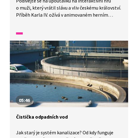
Podívejte se na upoutávku na interaktivní hru
o muži, který vrátil slávu a vliv českému království.
Příběh Karla IV. ožívá v animovaném herním
komixu.
05:46
Čistička odpadních vod
Jak starý je systém kanalizace? Od kdy funguje