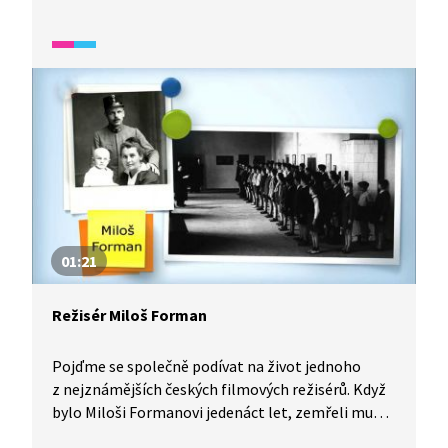
atentát na Reinharda Heydricha, vypálení Lidic
a Ležáků.
01:21
Režisér Miloš Forman
Pojďme se společně podívat na život jednoho
z nejznámějších českých filmových režisérů. Když
bylo Miloši Formanovi jedenáct let, zemřeli mu
oba rodiče v nacistickém koncentračním táboře.