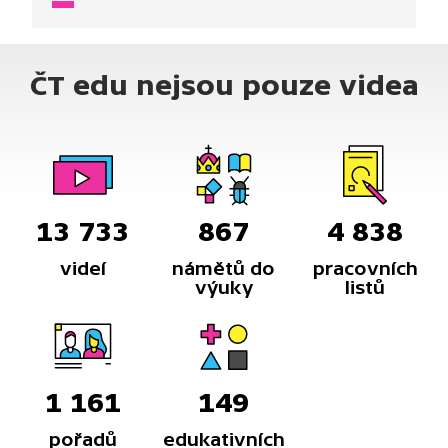
ČT edu nejsou pouze videa
13 733
867
4 838
videí
námětů do
pracovních
výuky
listů
1 161
149
pořadů
edukativních