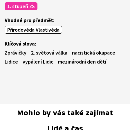
1. stupeň ZŠ
Vhodné pro předmět:
Přírodověda Vlastivěda
Klíčová slova:
Zprávičky
2. světová válka
nacistická okupace
Lidice
vypálení Lidic
mezinárodní den dětí
Mohlo by vás také zajímat
Lidé a čas