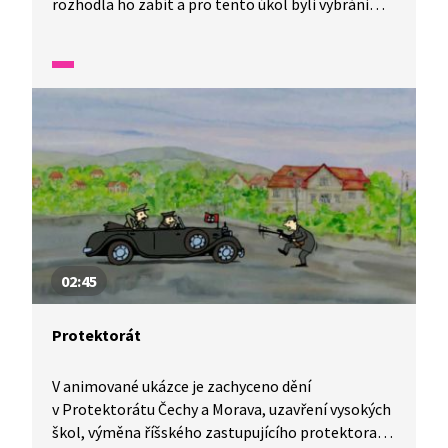
rozhodla ho zabít a pro tento úkol byli vybráni
Jozef Gabčík a Jan Kubiš. Atentát se podařil, ale
o život v důsledku toho přišla spousta nevinných
lidí. Na památku zavražděných dětí z vyhlazené
obce Lidice byl vyhlášen Mezinárodní den dětí.
02:45
Protektorát
V animované ukázce je zachyceno dění
v Protektorátu Čechy a Morava, uzavření vysokých
škol, výměna říšského zastupujícího protektora,