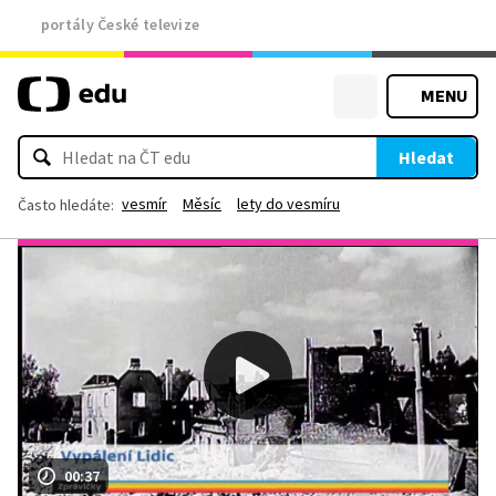
portály České televize
MENU
Hledat
vesmír
Měsíc
lety do vesmíru
Často hledáte:
00:37