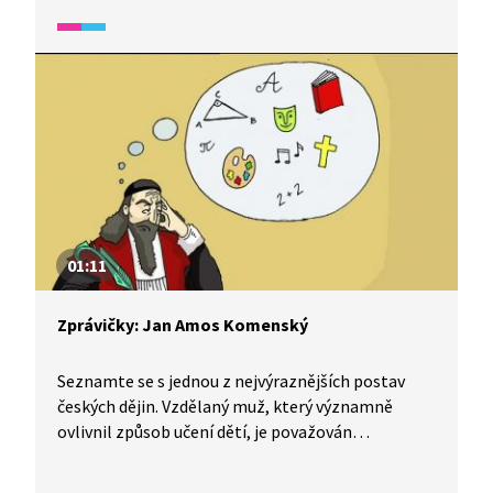
Po válce vystudoval psaní filmových scénářů. Jeho
film Hoří, má panenko málem dostal americkou
filmovou cenu Oscar.
01:11
Zprávičky: Jan Amos Komenský
Seznamte se s jednou z nejvýraznějších postav
českých dějin. Vzdělaný muž, který významně
ovlivnil způsob učení dětí, je považován
za zakladatele pedagogické vědy.