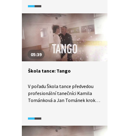
Ukážeme si detailní rozbor tance
z pohledu jak pána, tak dámy, díky
čemuž se tento tanec lze velmi
pěkně naučit.
05:39
Škola tance: Tango
V pořadu Škola tance předvedou
profesionální tanečníci Kamila
Tománková a Jan Tománek kroky
společenského tance tango.
Ukážeme si detailní rozbor tance
z pohledu jak pána, tak dámy, díky
čemuž se tento tanec lze velmi
pěkně naučit. Vyzkoušejte to také.