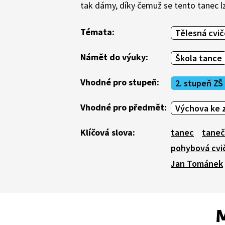
tak dámy, díky čemuž se tento tanec lz
Témata:
Tělesná cvič
Námět do výuky:
Škola tance
Vhodné pro stupeň:
2. stupeň ZŠ
Vhodné pro předmět:
Výchova ke z
Klíčová slova:
tanec
taneč
pohybová cvi
Jan Tománek
M