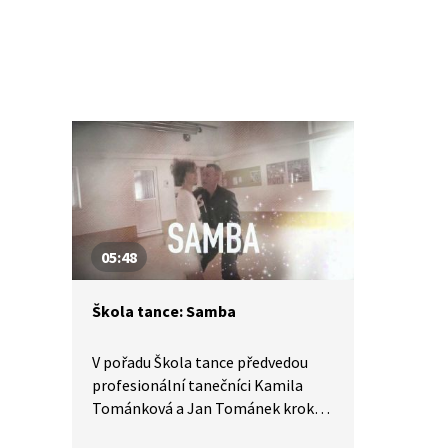
05:48
Škola tance: Samba
V pořadu Škola tance předvedou
profesionální tanečníci Kamila
Tománková a Jan Tománek kroky
společenského tance samba.