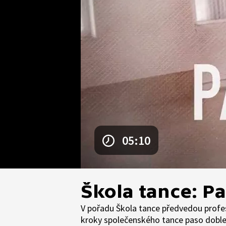
05:10
Škola tance: P
V pořadu Škola tance předvedou prof
kroky společenského tance paso doble.