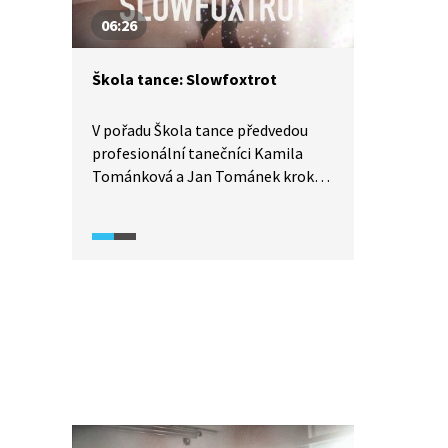
06:26
Škola tance: Slowfoxtrot
V pořadu Škola tance předvedou
profesionální tanečníci Kamila
Tománková a Jan Tománek kroky
společenského tance slowfoxtrot.
Uvidíme detailní rozbor tance
z pohledu jak pána, tak dámy, díky
čemuž se tento tanec lze velmi
pěkně naučit. Vyzkoušejte to také.