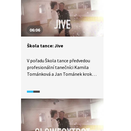
06:06
Škola tance: Jive
V pořadu Škola tance předvedou
profesionální tanečníci Kamila
Tománková a Jan Tománek kroky
společenského tance jive.
Podíváme se na detailní rozbor
tance z pohledu jak pána, tak dámy,
díky čemuž se tento tanec lze
velmi pěkně naučit. Vyzkoušejte
to také.