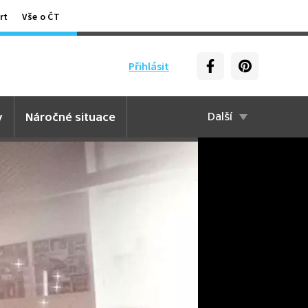
rt
Vše o ČT
Přihlásit
y
Náročné situace
Další