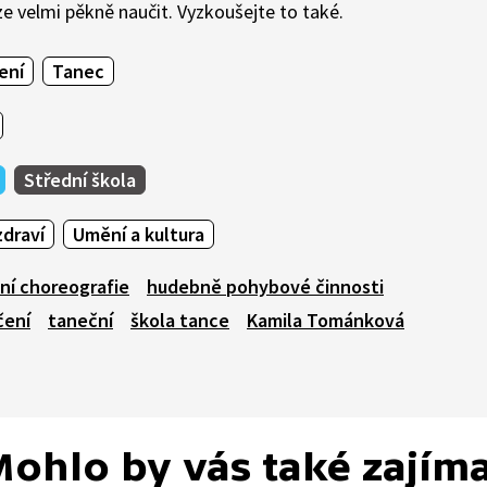
e velmi pěkně naučit. Vyzkoušejte to také.
ení
Tanec
Střední škola
draví
Umění a kultura
ní choreografie
hudebně pohybové činnosti
čení
taneční
škola tance
Kamila Tománková
ohlo by vás také zajím