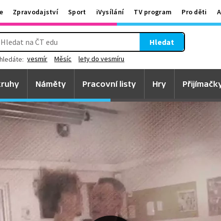
e
Zpravodajství
Sport
iVysílání
TV program
Pro děti
A
Hledat
vesmír
Měsíc
lety do vesmíru
hledáte:
ruhy
Náměty
Pracovní listy
Hry
Přijímačk