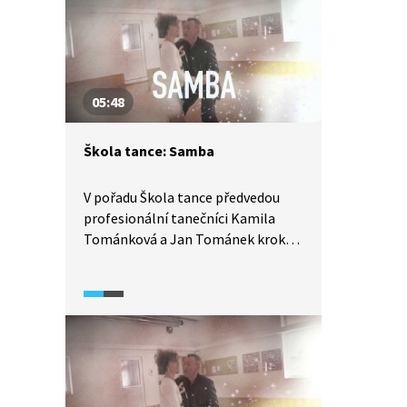
05:48
Škola tance: Samba
V pořadu Škola tance předvedou
profesionální tanečníci Kamila
Tománková a Jan Tománek kroky
společenského tance samba.
Ukážeme si detailní rozbor tance
z pohledu jak pána, tak dámy, díky
čemuž se tento tanec lze velmi
pěkně naučit.