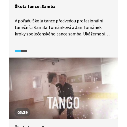
Škola tance: Samba
V pořadu Škola tance předvedou profesionální
tanečníci Kamila Tománková a Jan Tománek
kroky společenského tance samba. Ukážeme si
detailní rozbor tance z pohledu jak pána, tak
dámy, díky čemuž se tento tanec lze velmi pěkně
naučit.
05:39