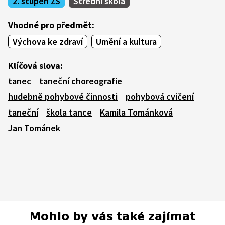
2. stupeň ZŠ
Střední škola
Vhodné pro předmět:
Výchova ke zdraví
Umění a kultura
Klíčová slova:
tanec
taneční choreografie
hudebně pohybové činnosti
pohybová cvičení
taneční
škola tance
Kamila Tománková
Jan Tománek
Mohlo by vás také zajímat