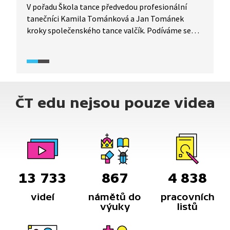
V pořadu Škola tance předvedou profesionální
tanečníci Kamila Tománková a Jan Tománek
kroky společenského tance valčík. Podíváme se
detailní rozbor tance z pohledu jak pána, tak
dámy, díky čemuž se tento tanec lze velmi pěkně
naučit. Vyzkoušejte si ho i vy.
ČT edu nejsou pouze videa
13 733
867
4 838
videí
námětů do
pracovních
výuky
listů