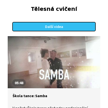
Tělesná cvičení
Další videa
05:48
Škola tance: Samba