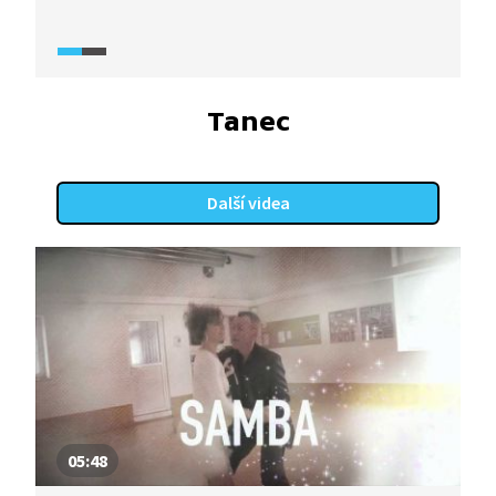
na detailní rozbor tance z pohledu jak pána, tak
dámy, díky čemuž se tento tanec lze velmi pěkně
naučit. Vyzkoušejte to také.
Tanec
Další videa
05:48