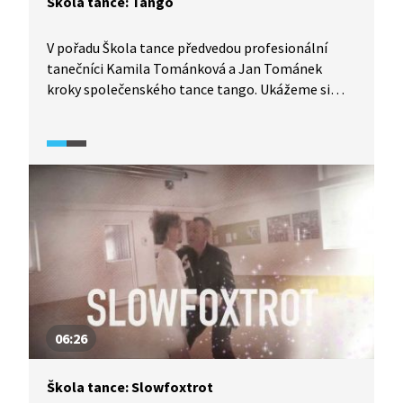
Škola tance: Tango
V pořadu Škola tance předvedou profesionální
tanečníci Kamila Tománková a Jan Tománek
kroky společenského tance tango. Ukážeme si
detailní rozbor tance z pohledu jak pána, tak
dámy, díky čemuž se tento tanec lze velmi pěkně
naučit. Vyzkoušejte to také.
06:26
Škola tance: Slowfoxtrot