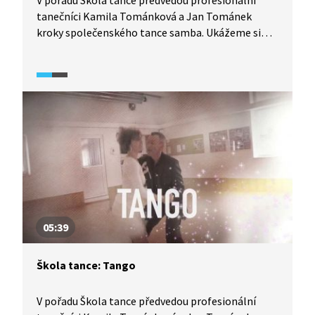
V pořadu Škola tance předvedou profesionální
tanečníci Kamila Tománková a Jan Tománek
kroky společenského tance samba. Ukážeme si
detailní rozbor tance z pohledu jak pána, tak
dámy, díky čemuž se tento tanec lze velmi pěkně
naučit.
05:39
Škola tance: Tango
V pořadu Škola tance předvedou profesionální