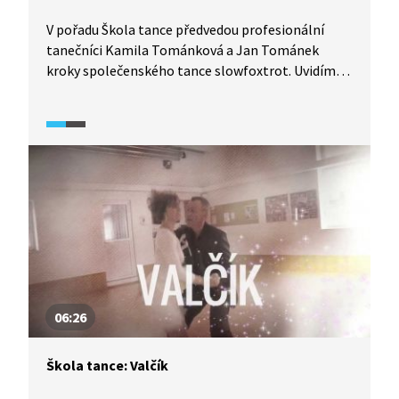
V pořadu Škola tance předvedou profesionální
tanečníci Kamila Tománková a Jan Tománek
kroky společenského tance slowfoxtrot. Uvidíme
detailní rozbor tance z pohledu jak pána, tak
dámy, díky čemuž se tento tanec lze velmi pěkně
naučit. Vyzkoušejte to také.
06:26
Škola tance: Valčík