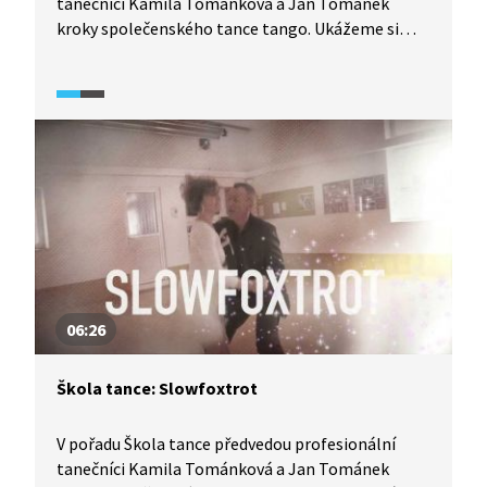
tanečníci Kamila Tománková a Jan Tománek
kroky společenského tance tango. Ukážeme si
detailní rozbor tance z pohledu jak pána, tak
dámy, díky čemuž se tento tanec lze velmi pěkně
naučit. Vyzkoušejte to také.
06:26
Škola tance: Slowfoxtrot
V pořadu Škola tance předvedou profesionální
tanečníci Kamila Tománková a Jan Tománek