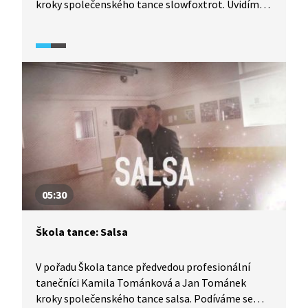
kroky společenského tance slowfoxtrot. Uvidíme
detailní rozbor tance z pohledu jak pána, tak
dámy, díky čemuž se tento tanec lze velmi pěkně
naučit. Vyzkoušejte to také.
05:30
Škola tance: Salsa
V pořadu Škola tance předvedou profesionální
tanečníci Kamila Tománková a Jan Tománek
kroky společenského tance salsa. Podíváme se