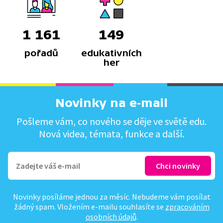
1 161
149
pořadů
edukativních
her
Novinky na e-mail
Pošleme vám, co nového se děje ve světě edu.
Nová videa, témata, funkce a další.
Novinky posíláme jednou za měsíc. Nebudeme vám posílat
žádný spam. Vložením e-mailu souhlasíte se
zpracováním
osobních údajů
.