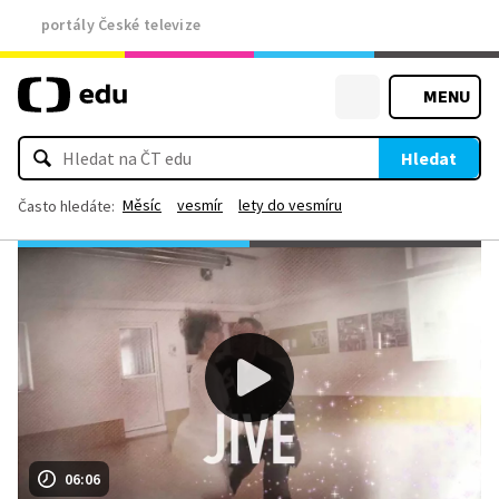
portály České televize
MENU
Hledat
Měsíc
vesmír
lety do vesmíru
Často hledáte:
06:06