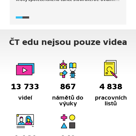
detailní rozbor tance z pohledu jak pána, tak
dámy, díky čemuž se tento tanec lze velmi pěkně
naučit. Vyzkoušejte to také.
ČT edu nejsou pouze videa
13 733
867
4 838
videí
námětů do
pracovních
výuky
listů