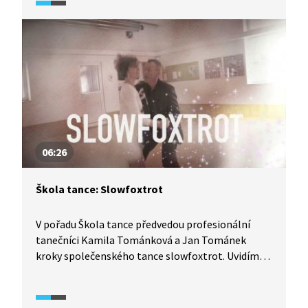
naučit. Vyzkoušejte to také.
06:26
Škola tance: Slowfoxtrot
V pořadu Škola tance předvedou profesionální
tanečníci Kamila Tománková a Jan Tománek
kroky společenského tance slowfoxtrot. Uvidíme
detailní rozbor tance z pohledu jak pána, tak
dámy, díky čemuž se tento tanec lze velmi pěkně
naučit. Vyzkoušejte to také.