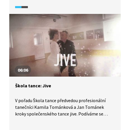
dámy, díky čemuž se tento tanec lze velmi pěkně
naučit. Vyzkoušejte to také.
06:06
Škola tance: Jive
V pořadu Škola tance předvedou profesionální
tanečníci Kamila Tománková a Jan Tománek
kroky společenského tance jive. Podíváme se
na detailní rozbor tance z pohledu jak pána, tak
dámy, díky čemuž se tento tanec lze velmi pěkně