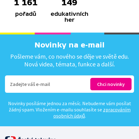
1 161
149
pořadů
edukativních
her
Novinky na e-mail
Pošleme vám, co nového se děje ve světě edu.
Nová videa, témata, funkce a další.
Novinky posíláme jednou za měsíc. Nebudeme vám posílat
žádný spam. Vložením e-mailu souhlasíte se
zpracováním
osobních údajů
.