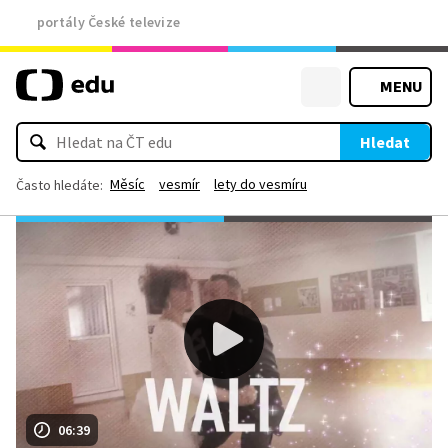
portály České televize
MENU
Hledat
Měsíc
vesmír
lety do vesmíru
Často hledáte:
06:39