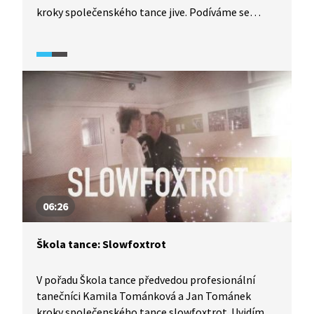
kroky společenského tance jive. Podíváme se
na detailní rozbor tance z pohledu jak pána, tak
dámy, díky čemuž se tento tanec lze velmi pěkně
naučit. Vyzkoušejte to také.
06:26
Škola tance: Slowfoxtrot
V pořadu Škola tance předvedou profesionální
tanečníci Kamila Tománková a Jan Tománek
kroky společenského tance slowfoxtrot. Uvidíme