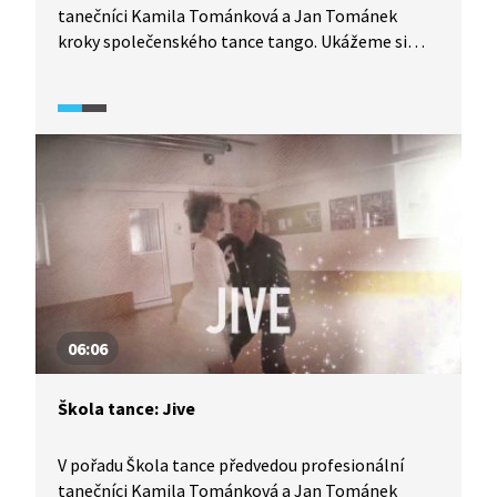
tanečníci Kamila Tománková a Jan Tománek
kroky společenského tance tango. Ukážeme si
detailní rozbor tance z pohledu jak pána, tak
dámy, díky čemuž se tento tanec lze velmi pěkně
naučit. Vyzkoušejte to také.
06:06
Škola tance: Jive
V pořadu Škola tance předvedou profesionální
tanečníci Kamila Tománková a Jan Tománek