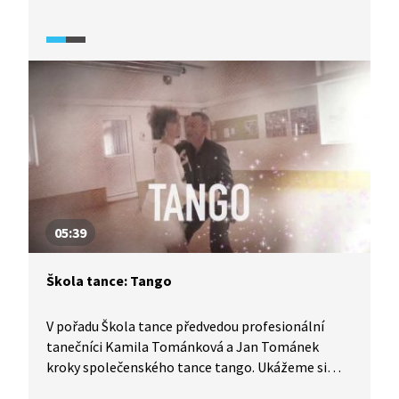
detailní rozbor tance z pohledu jak pána, tak
dámy, díky čemuž se tento tanec lze velmi pěkně
naučit.
05:39
Škola tance: Tango
V pořadu Škola tance předvedou profesionální
tanečníci Kamila Tománková a Jan Tománek
kroky společenského tance tango. Ukážeme si
detailní rozbor tance z pohledu jak pána, tak