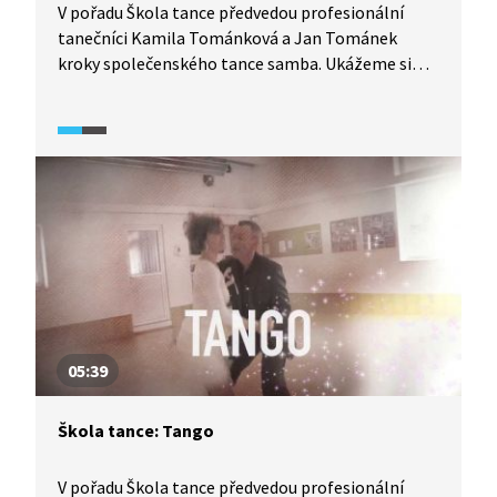
V pořadu Škola tance předvedou profesionální
tanečníci Kamila Tománková a Jan Tománek
kroky společenského tance samba. Ukážeme si
detailní rozbor tance z pohledu jak pána, tak
dámy, díky čemuž se tento tanec lze velmi pěkně
naučit.
05:39
Škola tance: Tango
V pořadu Škola tance předvedou profesionální