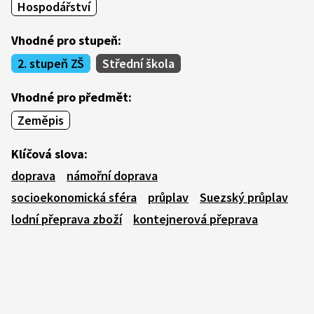
Hospodářství
Vhodné pro stupeň:
2. stupeň ZŠ
Střední škola
Vhodné pro předmět:
Zeměpis
Klíčová slova:
doprava
námořní doprava
socioekonomická sféra
průplav
Suezský průplav
lodní přeprava zboží
kontejnerová přeprava