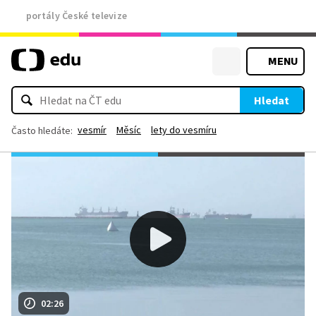
portály České televize
MENU
Hledat
vesmír
Měsíc
lety do vesmíru
Často hledáte:
02:26