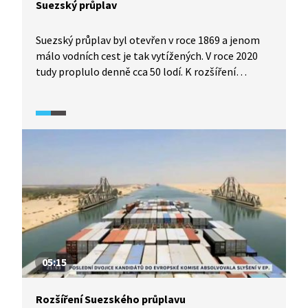
Suezský průplav
Suezský průplav byl otevřen v roce 1869 a jenom
málo vodních cest je tak vytížených. V roce 2020
tudy proplulo denně cca 50 lodí. K rozšíření
průplavu došlo v roce 2015. Kanál je po rozšíření
široký 205 metrů, přesto v něm může dojít
k takovým událostem, jako bylo jeho zablokování
v březnu 2021 obří kontejnerovou lodí Ever Given.
05:15
Rozšíření Suezského průplavu