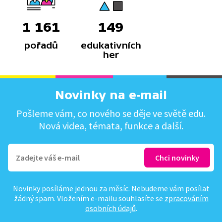
1 161
149
pořadů
edukativních
her
Novinky na e-mail
Pošleme vám, co nového se děje ve světě edu.
Nová videa, témata, funkce a další.
Novinky posíláme jednou za měsíc. Nebudeme vám posílat
žádný spam. Vložením e-mailu souhlasíte se
zpracováním
osobních údajů
.