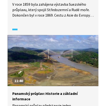
V roce 1859 byla zahájena výstavba Suezského
průplavu, který spojil Středozemní a Rudé moře.
Dokončen byl v roce 1869. Cestu z Asie do Evropy
zkrátil skoro o 9 tisíc kilometrů.
11:40
Panamský průplav: Historie a základní
informace
Panamský průplav představuje jeden