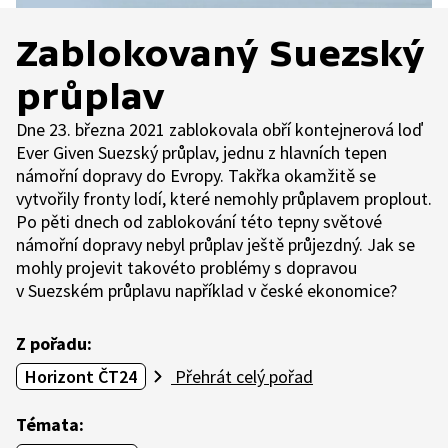
Zablokovaný Suezský
průplav
Dne 23. března 2021 zablokovala obří kontejnerová loď
Ever Given Suezský průplav, jednu z hlavních tepen
námořní dopravy do Evropy. Takřka okamžitě se
vytvořily fronty lodí, které nemohly průplavem proplout.
Po pěti dnech od zablokování této tepny světové
námořní dopravy nebyl průplav ještě průjezdný. Jak se
mohly projevit takovéto problémy s dopravou
v Suezském průplavu například v české ekonomice?
Z pořadu:
Horizont ČT24
Přehrát celý pořad
Témata: