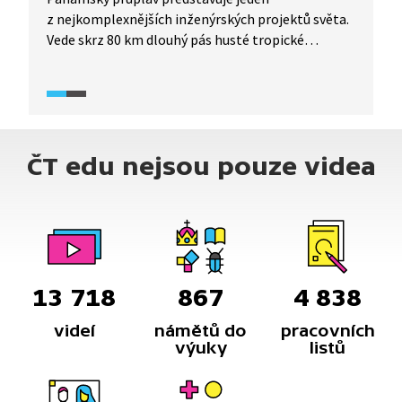
z nejkomplexnějších inženýrských projektů světa.
Vede skrz 80 km dlouhý pás husté tropické
džungle. Propojuje Tichý a Atlantský oceán. Je
to zkratka, díky které se lodě mohou vyhnout
dvoutýdenní cestě kolem jihoamerického
kontinentu. Jeho výstavba a ani následná správa
však nebyly vůbec jednoduché. Dnes kanálem
ČT edu nejsou pouze videa
ročně propluje 13 tisíc lodí a zaměstnává na 10
tisíc dělníků a odborníků, kteří zajišťují jeho hladký
provoz. V reportáži mimo jiné uvidíme, jak taková
plavba průplavem probíhá.
13 718
867
4 838
videí
námětů do
pracovních
výuky
listů