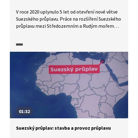
V roce 2020 uplynulo 5 let od otevření nové větve
Suezského průplavu. Práce na rozšíření Suezského
průplavu mezi Středozemním a Rudým mořem
byly zahájeny v roce 2014. Jak stavba probíhala?
Jaké byly cíle projektu kromě výrazného urychlení
plavby z Rudého do Středozemního moře?
01:32
Suezský průplav: stavba a provoz průplavu