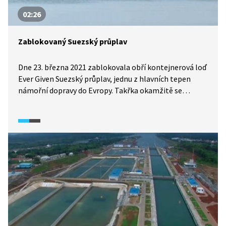
02:26
Zablokovaný Suezský průplav
Dne 23. března 2021 zablokovala obří kontejnerová loď
Ever Given Suezský průplav, jednu z hlavních tepen
námořní dopravy do Evropy. Takřka okamžitě se
vytvořily fronty lodí, které nemohly průplavem
proplout. Po pěti dnech od zablokování této tepny
světové námořní dopravy nebyl průplav ještě
průjezdný. Jak se mohly projevit takovéto problémy
s dopravou v Suezském průplavu například v české
ekonomice?