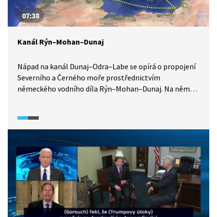
07:38
Kanál Rýn–Mohan–Dunaj
Nápad na kanál Dunaj–Odra–Labe se opírá o propojení
Severního a Černého moře prostřednictvím
německého vodního díla Rýn–Mohan–Dunaj. Na něm
mohou zastánci i odpůrci českého propojení tří moří
porovnat, jak argumenty té či oné strany odpovídají
nebo kolidují s realitou díla, které již existuje téměř 30
let. Zájem o přepravu zboží po vodě obecně klesá,
objem kontejnerové přepravy se na kanále
za posledních 10 let snížil více než 10krát, lodní
doprava se dnes navíc potýká i se suchem nebo
mrazivými obdobími. Ráz krajiny se kvůli kanálu
nenávratně změnil. Jediným přínosem se dnes zdá být
možné využití kanálu pro cestovní ruch.