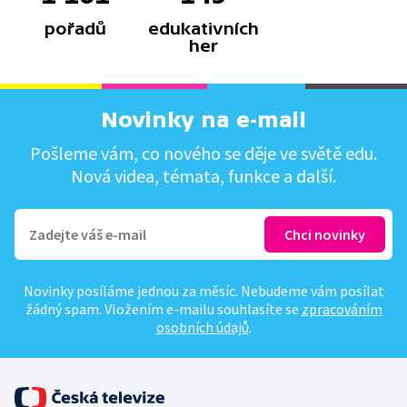
pořadů
edukativních
her
Novinky na e-mail
Pošleme vám, co nového se děje ve světě edu.
Nová videa, témata, funkce a další.
Novinky posíláme jednou za měsíc. Nebudeme vám posílat
žádný spam. Vložením e-mailu souhlasíte se
zpracováním
osobních údajů
.