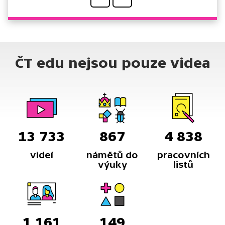
ČT edu nejsou pouze videa
13 733
867
4 838
videí
námětů do
pracovních
výuky
listů
1 161
149