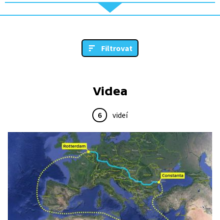
Filtrovat
Videa
6
videí