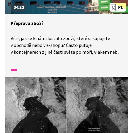
04:32
PL
Přeprava zboží
Víte, jak se k nám dostalo zboží, které si kupujete
v obchodě nebo v e-shopu? Často putuje
v kontejnerech z jiné části světa po moři, vlakem nebo
na kamionech. Po celém světě je obrovská síť
skladových hal, kde se skladuje a čeká na doručení
k zákazníkovi. Zamyslete se, jak to ovlivňuje naše
životní prostředí.