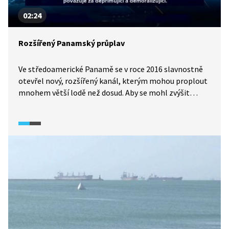
02:24
Rozšířený Panamský průplav
Ve středoamerické Panamě se v roce 2016 slavnostně
otevřel nový, rozšířený kanál, kterým mohou proplout
mnohem větší lodě než dosud. Aby se mohl zvýšit
objem zboží, které proudí klíčovou vodní tepnou
spojující Atlantik s Pacifikem, součástí rozšířeného
kanálu je i série nových zdymadel. Několik měsíců
po otevření nového kanálu se však ukázalo, že je
pro největší lodě úzký a manévrování v novém kanále je
pro ně obtížné. Jak dlouho trvá dnes obřím kolosům
průjezd průplavem?