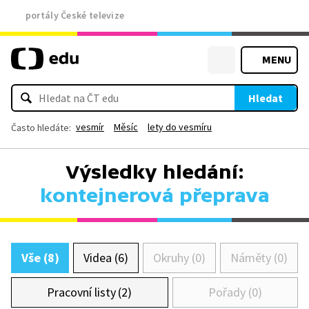
portály České televize
MENU
Hledat
vesmír
Měsíc
lety do vesmíru
Často hledáte:
Výsledky hledání:
kontejnerová přeprava
Vše (8)
Videa (6)
Okruhy (0)
Náměty (0)
Pracovní listy (2)
Pořady (0)