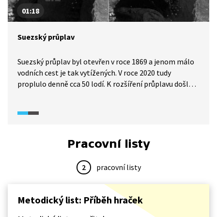
01:18
Suezský průplav
Suezský průplav byl otevřen v roce 1869 a jenom málo
vodních cest je tak vytížených. V roce 2020 tudy
proplulo denně cca 50 lodí. K rozšíření průplavu došlo
v roce 2015. Kanál je po rozšíření široký 205 metrů,
přesto v něm může dojít k takovým událostem, jako
bylo jeho zablokování v březnu 2021 obří
kontejnerovou lodí Ever Given.
Pracovní listy
2
pracovní listy
Metodický list: Příběh hraček