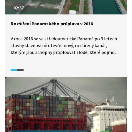
02:37
Rozšíření Panamského průplavu v 2016
V roce 2016 se ve středoamerické Panamě po 9 letech
stavby slavnostně otevřel nový, rozšířený kanál,
kterým jsou schopny proplouvat i lodě, které pojmou
až 13 000 kontejnerů. Série nových zdymadel na obou
stranách, tedy Atlantiku i Pacifiku, zvýšila kapacitu 80
km dlouhého průplavu.