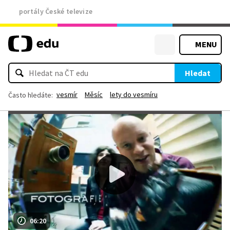
portály České televize
MENU
Hledat
vesmír
Měsíc
lety do vesmíru
Často hledáte:
06:20