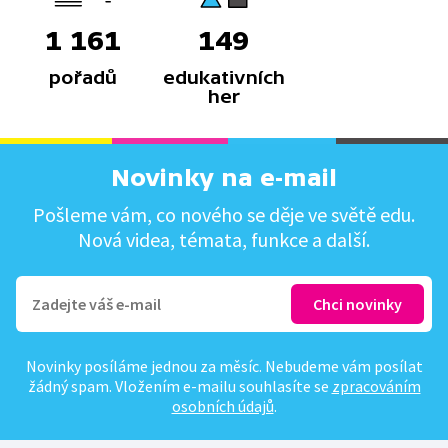
1 161
149
pořadů
edukativních
her
Novinky na e-mail
Pošleme vám, co nového se děje ve světě edu.
Nová videa, témata, funkce a další.
Novinky posíláme jednou za měsíc. Nebudeme vám posílat
žádný spam. Vložením e-mailu souhlasíte se
zpracováním
osobních údajů
.