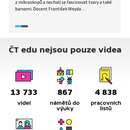
z mikroskopů a nechali se fascinovat tvary a také
barvami. Docent František Weyda
z Entomologického ústavu Akademie věd
v Českých Budějovicích se specializoval
na morfologii hmyzu. Svou pozornost ale už řadu
let věnuje elektronové mikroskopii a vědecké
digitální fotografii v biologii.
ČT edu nejsou pouze videa
13 733
867
4 838
videí
námětů do
pracovních
výuky
listů