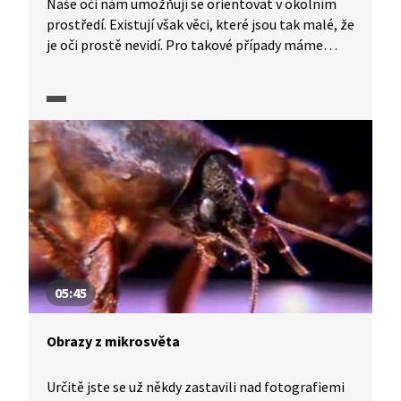
Naše oči nám umožňují se orientovat v okolním
prostředí. Existují však věci, které jsou tak malé, že
je oči prostě nevidí. Pro takové případy máme
mikroskopy, které zobrazí i ty nejmenší
podrobnosti. Kdo a kdy ho vymyslel? A jak vlastně
funguje? Kde leží hranice zvětšování
mikroskopem? Jak malé částice umí dnešní vědci
pozorovat? A proč to dělají? Jak si můžete vyrobit
domácí mikroskop, vám ukáže Michael a Tereza.
05:45
Obrazy z mikrosvěta
Určitě jste se už někdy zastavili nad fotografiemi