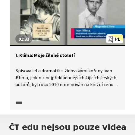
01:33
PL
I. Klíma: Moje šílené století
Spisovatel a dramatik s židovskými kořeny Ivan
Klíma, jeden z nejpřekládanějších žijících českých
autorů, byl roku 2010 nominován na knižní cenu
Magnesia Litera za paměti Moje šílené století.
Popisuje svůj život ve dvacátém století, které
nazval stoletím "šíleným". Zakusil v něm dvě
diktatury, od dětství za protektorátu až
do přelomového roku 1989, a označil ho za úsek
ČT edu nejsou pouze videa
dějin, kterému nejsme schopni porozumět.