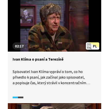
02:17
PL
Ivan Klíma o psaní a Terezíně
Spisovatel Ivan Klíma vypráví o tom, co ho
přivedlo k psaní, jak začínal jako spisovatel,
a popisuje čas, který strávil v koncentračním
táboře v Terezíně.