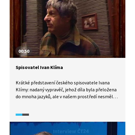
00:50
Spisovatel Ivan Klíma
Krátké představení českého spisovatele Ivana
Klímy: nadaný vypravěč, jehož díla byla přeložena
do mnoha jazyků, ale v našem prostředí nesměl
přes 20 let publikovat.