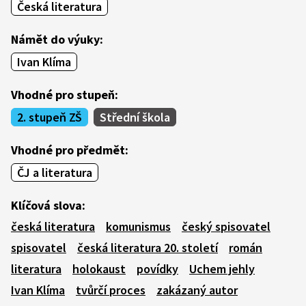
Česká literatura
Námět do výuky:
Ivan Klíma
Vhodné pro stupeň:
2. stupeň ZŠ
Střední škola
Vhodné pro předmět:
ČJ a literatura
Klíčová slova:
česká literatura
komunismus
český spisovatel
spisovatel
česká literatura 20. století
román
literatura
holokaust
povídky
Uchem jehly
Ivan Klíma
tvůrčí proces
zakázaný autor