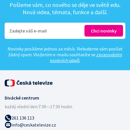
Pošleme vám, co nového se děje ve světě edu.
Nová videa, témata, funkce a další.
Novinky posíláme jednou za měsíc. Nebudeme vám posílat
žádný spam. Vložením e-mailu souhlasíte se
zpracováním
osobních údajů
.