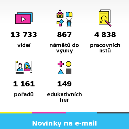
13 733
867
4 838
videí
námětů do
pracovních
výuky
listů
1 161
149
pořadů
edukativních
her
Novinky na e-mail