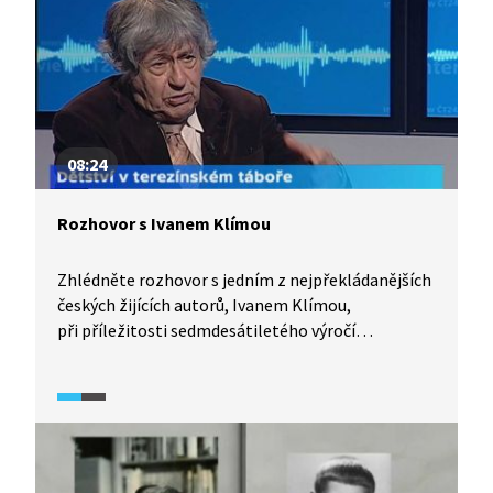
08:24
Rozhovor s Ivanem Klímou
Zhlédněte rozhovor s jedním z nejpřekládanějších
českých žijících autorů, Ivanem Klímou,
při příležitosti sedmdesátiletého výročí
osvobození Osvětimi. Vzhledem ke svému
židovskému původu Ivan Klíma strávil dětství
v terezínském koncentračním táboře.