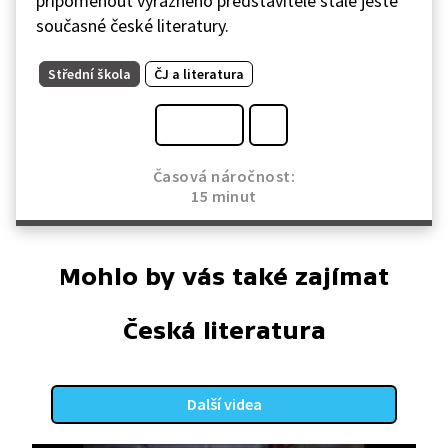
připomenout výrazného představitele stále ještě
současné české literatury.
Střední škola
ČJ a literatura
Časová náročnost:
15 minut
Mohlo by vás také zajímat
Česká literatura
Další videa