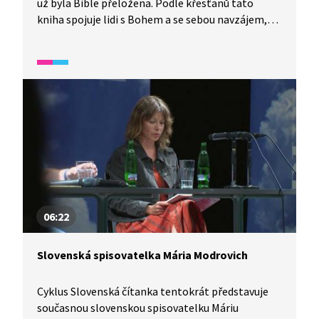
už byla Bible přeložena. Podle křesťanů tato
kniha spojuje lidi s Bohem a se sebou navzájem,
což je opakem rozdělení, ke kterému došlo
při stavbě Babylonské věže. 97 % ze všech lidí
může Bibli číst v jazyce, kterému rozumějí.
06:22
Slovenská spisovatelka Mária Modrovich
Cyklus Slovenská čítanka tentokrát představuje
současnou slovenskou spisovatelku Máriu