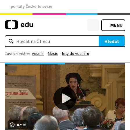
portály České televize
MENU
Hledat
vesmír
Měsíc
lety do vesmíru
Často hledáte:
02:36