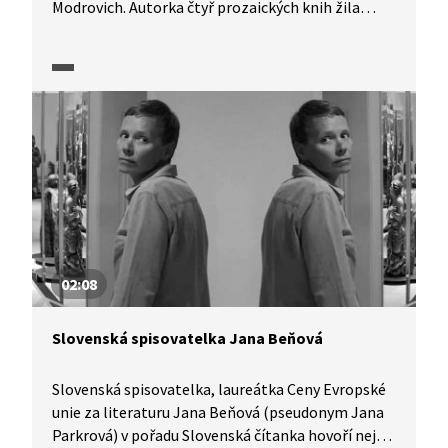
Modrovich. Autorka čtyř prozaických knih žila
mnoho let v USA, proto tato zkušenost
představuje jedno z témat jejích knih.
Spisovatelka ve videu autenticky hovoří o procesu
tvorby a o feministických otázkách ve svých
textech.
02:08
Slovenská spisovatelka Jana Beňová
Slovenská spisovatelka, laureátka Ceny Evropské
unie za literaturu Jana Beňová (pseudonym Jana
Parkrová) v pořadu Slovenská čítanka hovoří nejen