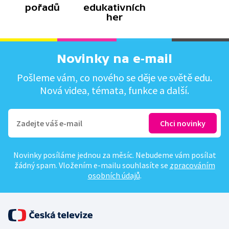
pořadů
edukativních
her
Novinky na e-mail
Pošleme vám, co nového se děje ve světě edu.
Nová videa, témata, funkce a další.
Novinky posíláme jednou za měsíc. Nebudeme vám posílat
žádný spam. Vložením e-mailu souhlasíte se
zpracováním
osobních údajů
.