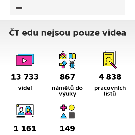
ČT edu nejsou pouze videa
13 733
867
4 838
videí
námětů do
pracovních
výuky
listů
1 161
149