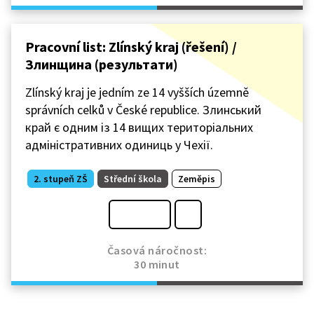
Pracovní list: Zlínský kraj (řešení) /
Злинщина (результати)
Zlínský kraj je jedním ze 14 vyšších územně
správních celků v České republice. Злинський
край є одним із 14 вищих територіальних
адміністративних одиниць у Чехії.
2. stupeň ZŠ
Střední škola
Zeměpis
Časová náročnost:
30 minut