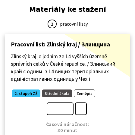
Materiály ke stažení
2
pracovní listy
Pracovní list: Zlínský kraj / Злинщина
Zlínský kraj je jedním ze 14 vyšších územně
správních celků v České republice. / Злинський
край є одним із 14 вищих територіальних
адміністративних одиниць у Чехії.
2. stupeň ZŠ
Střední škola
Zeměpis
Časová náročnost:
30 minut