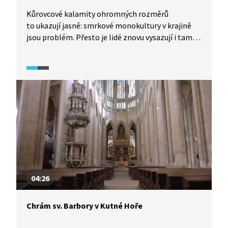
Kůrovcové kalamity ohromných rozměrů
to ukazují jasně: smrkové monokultury v krajině
jsou problém. Přesto je lidé znovu vysazují i tam,
kde lesy vůbec být nemají. Majitelé půdy
v kategorii luk a pastvin ji v rozporu se zákonem
zalesňují především smrkovými porosty. Vytlačují
tak z krajiny ohrožené druhy rostlin a živočichů,
mění tradiční ráz krajiny a ničí její rozmanitost
a přitažlivost pro návštěvníky. Vydejme se
na Valašsko, do Moravskoslezských Beskyd, kde je
tento trend o to bolestivější, oč tradičnější ráz
krajiny se zde v rámci Česka doposud zachoval.
04:26
Chrám sv. Barbory v Kutné Hoře