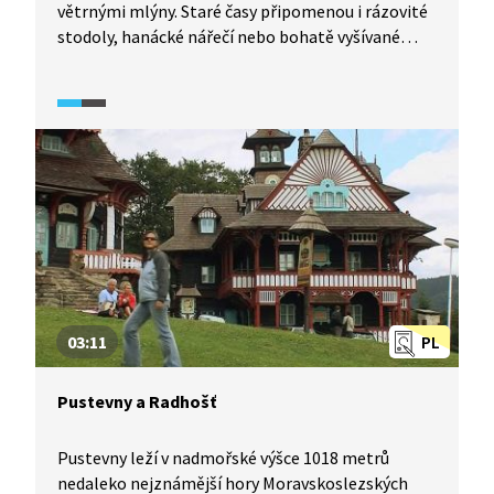
větrnými mlýny. Staré časy připomenou i rázovité
stodoly, hanácké nářečí nebo bohatě vyšívané
kroje. Podíváme se také, jak vypadala hanácká
svatba. Proč tyhle dobré časy skončily?
03:11
PL
Pustevny a Radhošť
Pustevny leží v nadmořské výšce 1018 metrů
nedaleko nejznámější hory Moravskoslezských