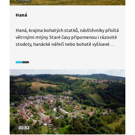
Haná
Haná, krajina bohatých statků, návštěvníky přivítá
větrnými mlýny. Staré časy připomenou i rázovité
stodoly, hanácké nářečí nebo bohatě vyšívané
kroje. Podíváme se také, jak vypadala hanácká
svatba. Proč tyhle dobré časy skončily?
01:32