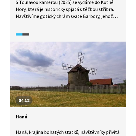
S Toulavou kamerou (2025) se vydáme do Kutné
Hory, která je historicky spjatá s těžbou stříbra.
Navštívíme gotický chrám svaté Barbory, jehož
výstavba trvala přes 600 let. Jak uvidíme, právem
mu náleží místo na seznamu světového dědictví
UNESCO.
04:12
Haná
Haná, krajina bohatých statků, návštěvníky přivítá