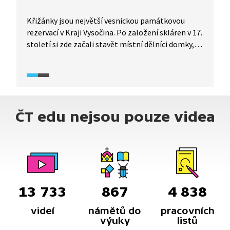
Křižánky jsou největší vesnickou památkovou
rezervací v Kraji Vysočina. Po založení skláren v 17.
století si zde začali stavět místní dělníci domky,
které jsou základem dnešní památkové rezervace.
Sklářství později vystřídala ruční výroba pilníků,
toto řemeslo poskytovalo obživu většině obyvatel
vesnice ještě před 2. světovou válkou. Dnes tradici
výroby pilníků připomíná místní naučná stezka.
ČT edu nejsou pouze videa
13 733
867
4 838
videí
námětů do
pracovních
výuky
listů