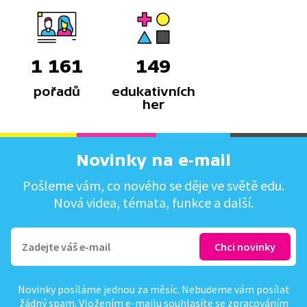
1 161
149
pořadů
edukativních
her
Novinky na e-mail
Pošleme vám, co nového se děje ve světě edu.
Nová videa, témata, funkce a další.
Novinky posíláme jednou za měsíc. Nebudeme vám posílat
žádný spam. Vložením e-mailu souhlasíte se
zpracováním