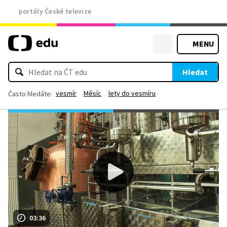
portály České televize
MENU
Hledat
vesmír
Měsíc
lety do vesmíru
Často hledáte:
03:36