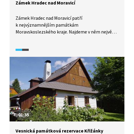
Zámek Hradec nad Moravicí
Zámek Hradec nad Moravicí patří
k nejvýznamnějším památkám
Moravskoslezského kraje. Najdeme v něm největší
zámeckou sbírku orientálního umění v Česku nebo
například cemballo W. A. Mozarta. Nyní máme
možnost si zámek prohlédnout po rozsáhlé
rekonstrukci, ukončené v roce 2014.
01:35
Vesnická památková rezervace Křižánky