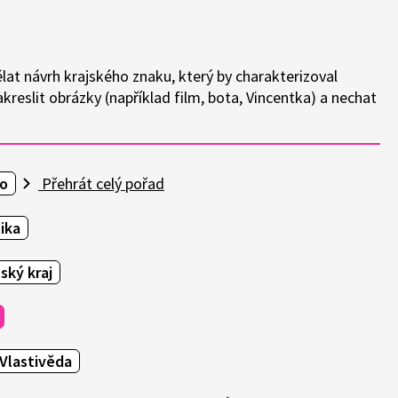
ělat návrh krajského znaku, který by charakterizoval
akreslit obrázky (například film, bota, Vincentka) a nechat
o
Přehrát celý pořad
ika
nský kraj
Vlastivěda