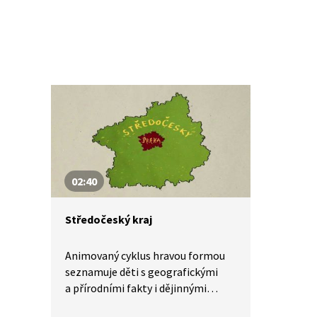
02:40
Středočeský kraj
Animovaný cyklus hravou formou
seznamuje děti s geografickými
a přírodními fakty i dějinnými
událostmi ve Středočeském kraji.