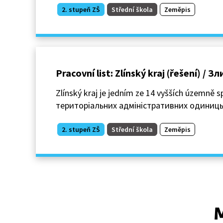
2. stupeň ZŠ
Střední škola
Zeměpis
Pracovní list: Zlínský kraj (řešení) /
Zlínský kraj je jedním ze 14 vyšších územně 
територіальних адміністративних одиниць 
2. stupeň ZŠ
Střední škola
Zeměpis
M