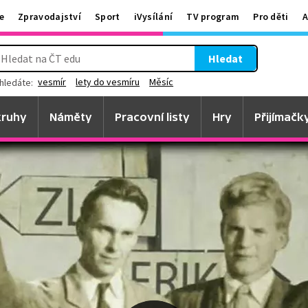
e
Zpravodajství
Sport
iVysílání
TV program
Pro děti
A
Hledat
vesmír
lety do vesmíru
Měsíc
hledáte:
ruhy
Náměty
Pracovní listy
Hry
Přijímačk