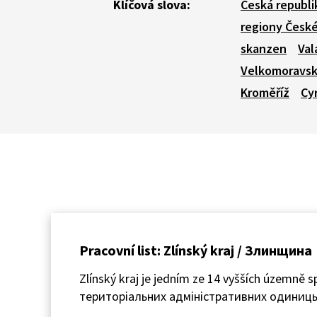
Klíčová slova:
Česká republi
regiony České
skanzen
Val
Velkomoravsk
Kroměříž
Cyr
Pracovní list: Zlínský kraj / Злинщина
Zlínský kraj je jedním ze 14 vyšších územně 
територіальних адміністративних одиниць 