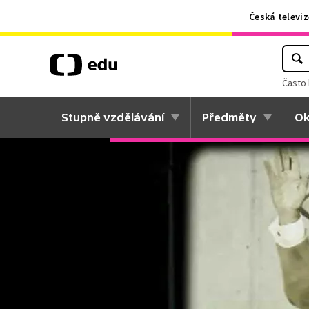
Česká televiz
Často 
Stupně vzdělávání
Předměty
Ok