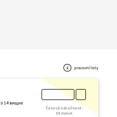
2
pracovní listy
 із 14 вищих
Časová náročnost:
30 minut