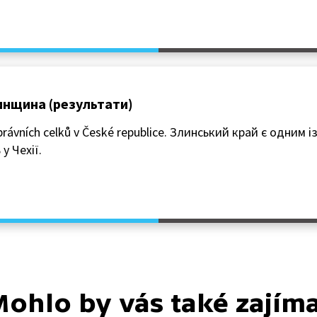
 Злинщина (результати)
správních celků v České republice. Злинський край є одним 
у Чехії.
ohlo by vás také zajím