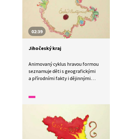
02:39
Jihočeský kraj
Animovaný cyklus hravou formou
seznamuje děti s geografickými
a přírodními fakty i dějinnými
událostmi v Jihočeském kraji.