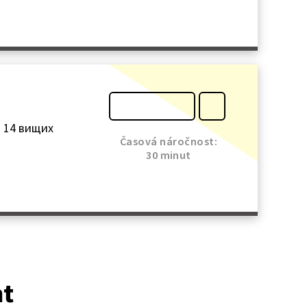
із 14 вищих
Časová náročnost:
30 minut
at