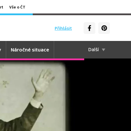
rt
Vše o ČT
Přihlásit
y
Náročné situace
Další