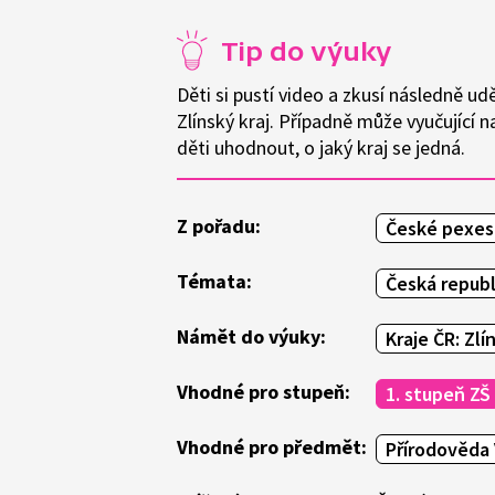
Tip do výuky
Děti si pustí video a zkusí následně ud
Zlínský kraj. Případně může vyučující n
děti uhodnout, o jaký kraj se jedná.
Z pořadu:
České pexes
Témata:
Česká republ
Námět do výuky:
Kraje ČR: Zlí
Vhodné pro stupeň:
1. stupeň ZŠ
Vhodné pro předmět:
Přírodověda 