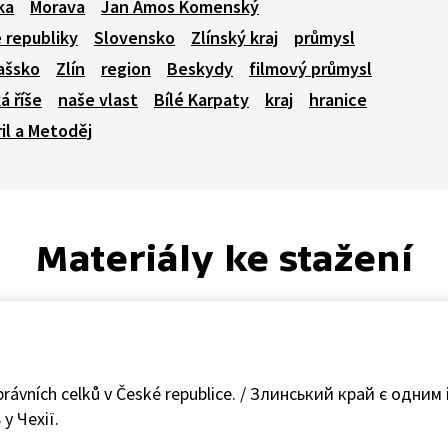
ka
Morava
Jan Amos Komenský
 republiky
Slovensko
Zlínský kraj
průmysl
ašsko
Zlín
region
Beskydy
filmový průmysl
á říše
naše vlast
Bílé Karpaty
kraj
hranice
il a Metoděj
Materiály ke stažení
správních celků v České republice. / Злинський край є одним
у Чехії.