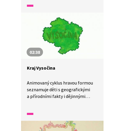
02:38
Kraj Vysočina
Animovaný cyklus hravou formou
seznamuje děti s geografickými
a přírodními fakty i dějinnými
událostmi v kraji Vysočina.