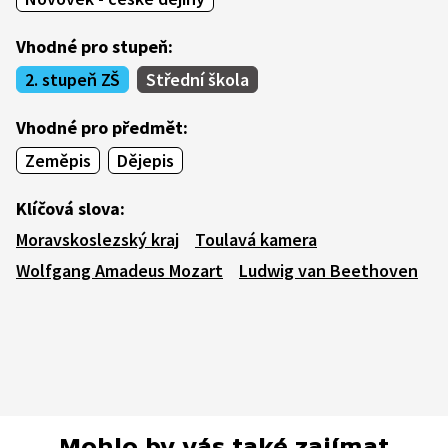
Vhodné pro stupeň:
2. stupeň ZŠ
Střední škola
Vhodné pro předmět:
Zeměpis
Dějepis
Klíčová slova:
Moravskoslezský kraj
Toulavá kamera
Wolfgang Amadeus Mozart
Ludwig van Beethoven
Mohlo by vás také zajímat