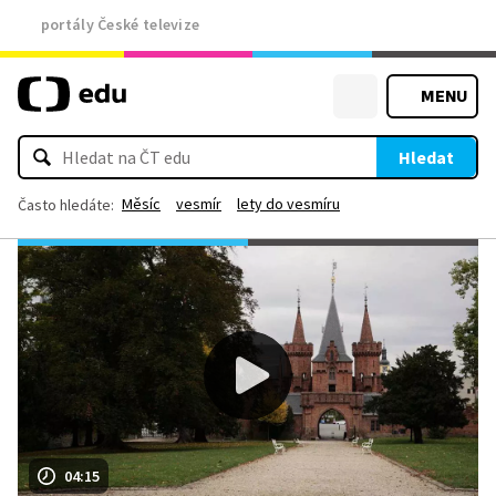
portály České televize
MENU
Hledat
Měsíc
vesmír
lety do vesmíru
Často hledáte:
04:15