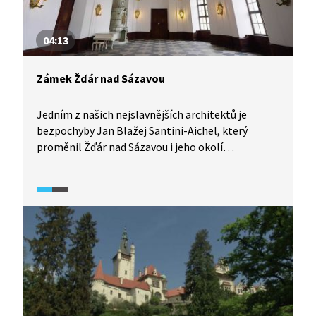
04:13
Zámek Žďár nad Sázavou
Jedním z našich nejslavnějších architektů je
bezpochyby Jan Blažej Santini-Aichel, který
proměnil Žďár nad Sázavou i jeho okolí
v nejvýznamnější centrum barokní gotiky
v Evropě. Mezi jeho díla patří kostel sv. Jana
Nepomuckého na Zelené hoře nebo areál
cisterciáckého kláštera, který se později změnil
na zámek. Právě tento zámek si prohlédneme
v následujícím videu.