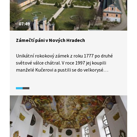
07:49
Zámečtí páni v Nových Hradech
Unikátní rokokový zámek z roku 1777 po druhé
světové válce chátral. V roce 1997 jej koupili
manželé Kučerovi a pustili se do velkorysé
a rozsáhlé rekonstrukce. Zámečtí páni vyprávějí
o důvodech koupě památky se zatlučenými okny
a děravou střechou. Výsledek jejich letitého
snažení však stojí za to navštívit.