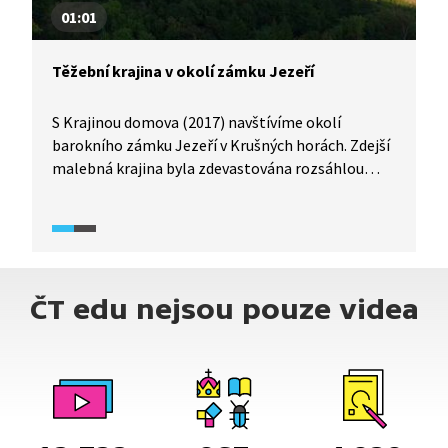
01:01
Těžební krajina v okolí zámku Jezeří
S Krajinou domova (2017) navštívíme okolí
barokního zámku Jezeří v Krušných horách. Zdejší
malebná krajina byla zdevastována rozsáhlou
povrchovou těžbou hnědého uhlí. S útlumem
těžby se však přírodě nabízí možnost obnovy.
ČT edu nejsou pouze videa