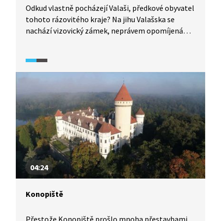
Odkud vlastně pocházejí Valaši, předkové obyvatel
tohoto rázovitého kraje? Na jihu Valašska se
nachází vizovický zámek, neprávem opomíjená
kulturní památka, ale známější jsou Vizovice přece
jen díky svému tekutému stříbru, slivovici.
04:24
Konopiště
Přestože Konopiště prošlo mnoha přestavbami,