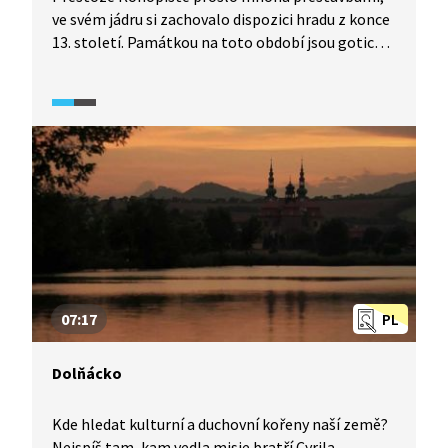
ve svém jádru si zachovalo dispozici hradu z konce
13. století. Památkou na toto období jsou gotické
klenby a deskové obrazy. Poslední majitel
Konopiště, František Ferdinand d'Este, pak nechal
přivézt na zámek tehdejší moderní vybavení, jak si
můžeme prohlédnout například v pánském salonu
nebo v rozsáhlé knihovně. Zároveň je na zámku
opět k vidění renesanční štít, který byl odcizen
během 2. světové války, a spousty dalších
zajímavých věcí.
07:17
PL
Dolňácko
Kde hledat kulturní a duchovní kořeny naší země?
Nejspíš tam, kam vedla misie bratří Cyrila