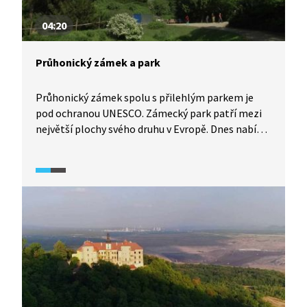
04:20
Průhonický zámek a park
Průhonický zámek spolu s přilehlým parkem je
pod ochranou UNESCO. Zámecký park patří mezi
největší plochy svého druhu v Evropě. Dnes nabízí
tři prohlídkové okruhy, které mají přes dvacet
kilometrů. Nejzajímavější je koncem jara a v létě
díky rozkvetlým rododendronům, azalkám
a dalším rostlinám. Mimo to je park také
významným arboretem.