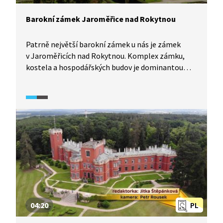
Barokní zámek Jaroměřice nad Rokytnou
Patrně největší barokní zámek u nás je zámek
v Jaroměřicích nad Rokytnou. Komplex zámku,
kostela a hospodářských budov je dominantou
města, které podle původních plánů mělo být také
přestavěno v barokním duchu. V zámku měla
premiéru i první česká opera od tamního
skladatele Františka Antonína Míči.
04:20
PL