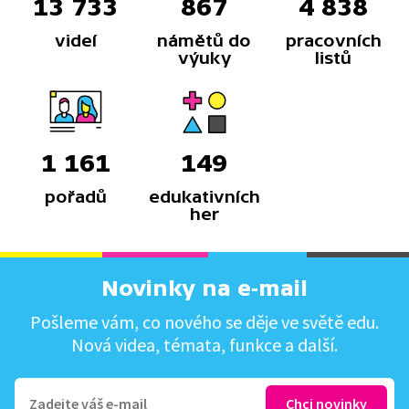
13 733
867
4 838
videí
námětů do
pracovních
výuky
listů
1 161
149
pořadů
edukativních
her
Novinky na e-mail
Pošleme vám, co nového se děje ve světě edu.
Nová videa, témata, funkce a další.