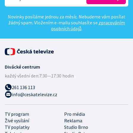
Novinky posíláme jednou za měsíc. Nebudeme vám posílat
žádný spam. Vložením e-mailu souhlasíte se
zpracováním
osobních údajů
.