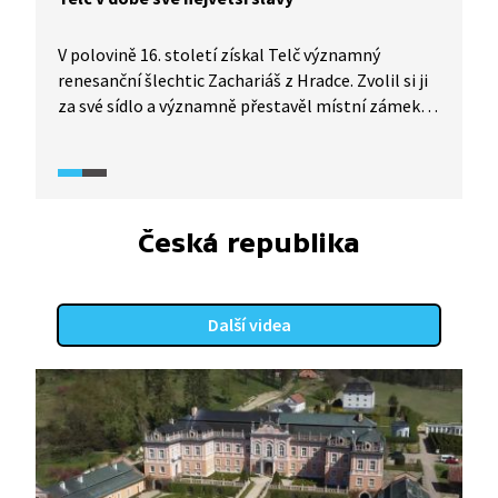
V polovině 16. století získal Telč významný
renesanční šlechtic Zachariáš z Hradce. Zvolil si ji
za své sídlo a významně přestavěl místní zámek.
Příkladem může být zajímavá zámecká kaple
a rytířský sál. Po Zachariášově smrti se pánem
na Telči stala další známá osobnost z českých
dějin, Vilém Slavata z Chlumu a Košumberka.
Renesanční Telč, která zejména za pánů z Hradce
Česká republika
vyrostla do své dodnes obdivované krásy, ale
čekaly horší časy. Příchod třicetileté války.
Další videa