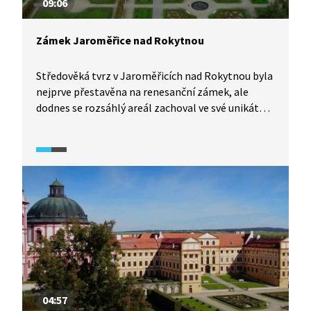
09:06
Zámek Jaroměřice nad Rokytnou
Středověká tvrz v Jaroměřicích nad Rokytnou byla
nejprve přestavěna na renesanční zámek, ale
dodnes se rozsáhlý areál zachoval ve své unikátní
barokní podobě. Zámek je spojen s kostelem svaté
Markéty a za Questenberků se stal kulturním
centrem širokého okolí. Měla na něm premiéru
i nejstarší česká opera od Františka Antonína Míči.
04:57