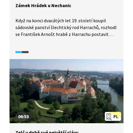
Zámek Hrádek u Nechanic
Když na konci dvacátých let 19. století koupil
sádovské panství šlechtický rod Harrachů, rozhodl
se František Arnošt hrabě z Harrachu postavit
na „zelené louce“ nové reprezentativní rodové
sídlo. Zámecká budova byla postavena ve stylu
romantické neogotiky a těší se velké oblibě nejen
u turistů. V okolí zámku byl současně s výstavbou
zřízen anglický park.
06:53
PL
Telč v době své největší slávy