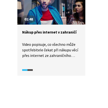
01:48
Nákup přes internet v zahraničí
Video popisuje, co všechno může
spotřebitele čekat při nákupu věcí
přes internet ze zahraničního
obchodu. Vysvětlíme si, jaký je
rozdíl při nakupování ze států
Evropské unie a z ostatních částí
světa. Co všechno si nerozumným
nákupem z druhého konce světa
můžeme způsobit?