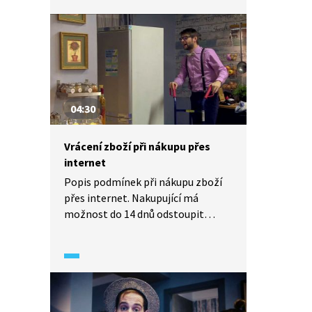
takového nákupu.
04:30
Vrácení zboží při nákupu přes
internet
Popis podmínek při nákupu zboží
přes internet. Nakupující má
možnost do 14 dnů odstoupit
od smlouvy bez udání důvodu. Zboží
ale nesmí být poškozené.
Upozornění na to, že
před samotnou koupí je užitečné si
pročíst portály s hodnocením
a ověřit si obchodní podmínky.