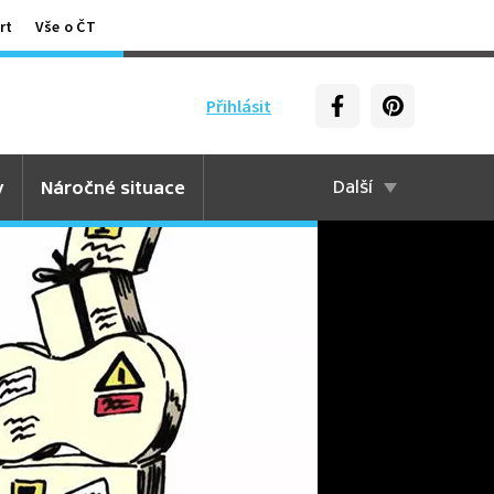
rt
Vše o ČT
Přihlásit
y
Náročné situace
Další