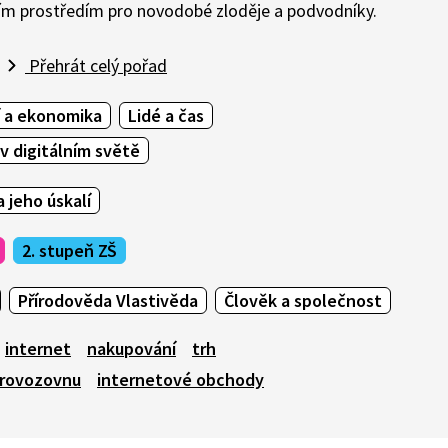
jším prostředím pro novodobé zloděje a podvodníky.
Přehrát celý pořad
 a ekonomika
Lidé a čas
 digitálním světě
 jeho úskalí
2. stupeň ZŠ
Přírodověda Vlastivěda
Člověk a společnost
internet
nakupování
trh
rovozovnu
internetové obchody