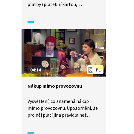
platby (platební kartou,
bankovním převodem). Upozornění
na možná rizika nákupu
po internetu, například, že je nutné
vždy započítat dodatečné náklady,
jako je cena dopravy.
04:14
PL
Nákup mimo provozovnu
Vysvětlení, co znamená nákup
mimo provozovnu. Upozornění, že
pro něj platí jiná pravidla než
pro běžný nákup v obchodě a že je
důležité znát možná rizika