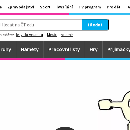
e
Zpravodajství
Sport
iVysílání
TV program
Pro děti
A
Hledat
lety do vesmíru
Měsíc
vesmír
hledáte:
ruhy
Náměty
Pracovní listy
Hry
Přijímačk