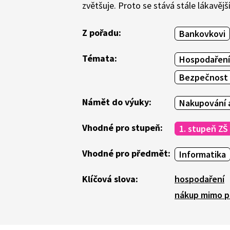
zvětšuje. Proto se stává stále lákavě
Z pořadu:
Bankovkovi
Témata:
Hospodaření
Bezpečnost v
Námět do výuky:
Nakupování a
Vhodné pro stupeň:
1. stupeň ZŠ
Vhodné pro předmět:
Informatika
Klíčová slova:
hospodaření
nákup mimo p