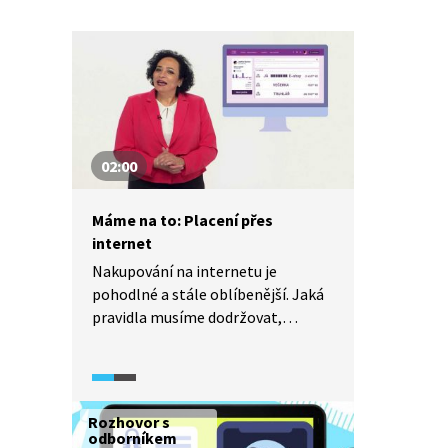
02:00
Máme na to: Placení přes
internet
Nakupování na internetu je
pohodlné a stále oblíbenější. Jaká
pravidla musíme dodržovat,
abychom se vyhnuli zneužití
osobních údajů a ztrátě peněz?
O tom se poučíme v tomto dílu
pořadu Máme na to.
Rozhovor s
odborníkem