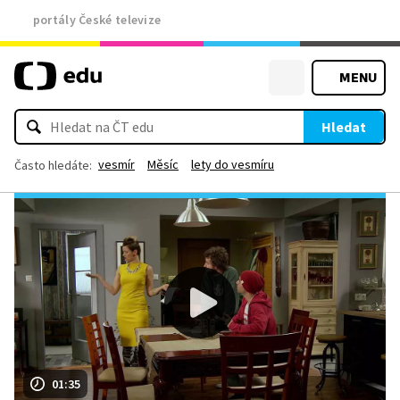
portály České televize
MENU
Hledat
vesmír
Měsíc
lety do vesmíru
Často hledáte:
01:35