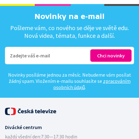
Novinky na e-mail
Pošleme vám, co nového se děje ve světě edu.
Nová videa, témata, funkce a další.
Novinky posíláme jednou za měsíc. Nebudeme vám posílat
žádný spam. Vložením e-mailu souhlasíte se
zpracováním
osobních údajů
.