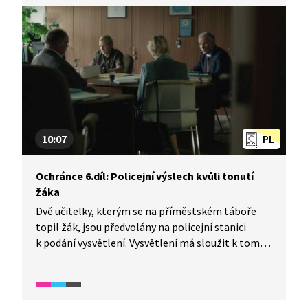
i systém, který případná pochybení bagatelizuje.
Problém nastává i tehdy, pokud policista přestane
být nestranný a řídí se při výkonu služby svými
osobními politickými názory. Jako např. během
pochodu extremistů mávajících šibenicemi, kdy
policie paradoxně zasáhla proti hrstce pokojně
demonstrujících odpůrců pochodu.
10:07
PL
Ochránce 6.díl: Policejní výslech kvůli tonutí
žáka
Dvě učitelky, kterým se na příměstském táboře
topil žák, jsou předvolány na policejní stanici
k podání vysvětlení. Vysvětlení má sloužit k tomu,
aby si příslušný orgán učinil představu o celé
situaci. Přítomen je advokát a školský
ombudsman, kteří usilují o to, aby obě učitelky
z tragické události vyšly co nejlépe.