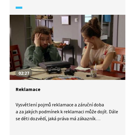
koupí je užitečné si pročíst portály s hodnocením
a ověřit si obchodní podmínky.
02:27
Reklamace
Vysvětlení pojmů reklamace a záruční doba
a za jakých podmínek k reklamaci může dojít. Dále
se děti dozvědí, jaká práva má zákazník
při reklamaci a jak při ní postupovat.