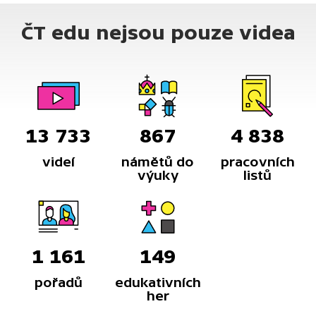
ČT edu nejsou pouze videa
13 733
867
4 838
videí
námětů do
pracovních
výuky
listů
1 161
149
pořadů
edukativních
her