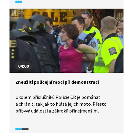
04:00
Zneužití policejní moci při demonstraci
Úkolem příslušníků Policie ČR je pomáhat
a chránit, tak jak to hlásá jejich moto. Přesto
přibývá událostí a zákroků přinejmenším
kontroverzních, které mívají většinou jedno
společné: nepřiměřenost zásahu. Bohužel se
často nejedná jen o selhání jedince, ale selhává