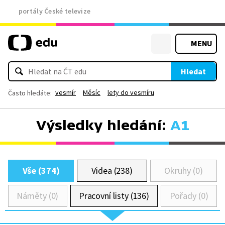
portály České televize
MENU
Hledat
vesmír
Měsíc
lety do vesmíru
Často hledáte:
Výsledky hledání:
A1
Vše (374)
Videa (238)
Okruhy (0)
Náměty (0)
Pracovní listy (136)
Pořady (0)