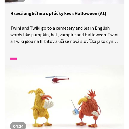
Hravá angličtina s ptáčky kiwi: Halloween (A1)
Twini and Twiki go to a cemetery and learn English
words like pumpkin, bat, vampire and Halloween. Twini
a Twiki jdou na hřbitov a učí se nová slovíčka jako dýně,
netopýr, upír a Halloween.
04:24