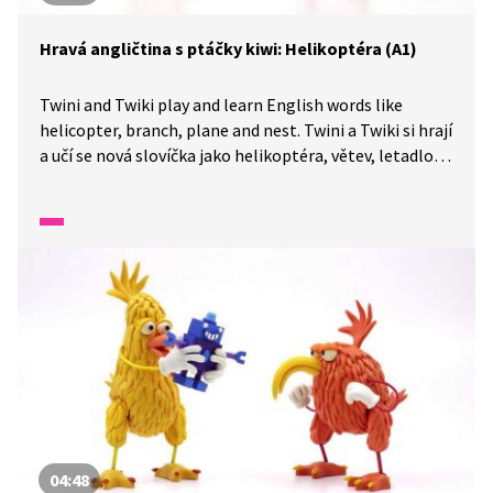
Hravá angličtina s ptáčky kiwi: Helikoptéra (A1)
Twini and Twiki play and learn English words like
helicopter, branch, plane and nest. Twini a Twiki si hrají
a učí se nová slovíčka jako helikoptéra, větev, letadlo
a hnízdo.
04:48