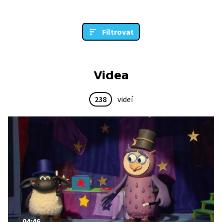
Filtrovat
Videa
238
videí
04:46