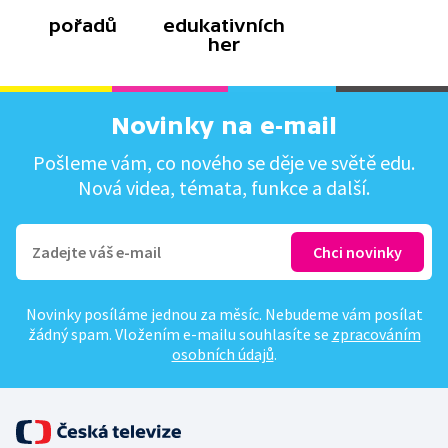
pořadů
edukativních
her
Novinky na e-mail
Pošleme vám, co nového se děje ve světě edu.
Nová videa, témata, funkce a další.
Novinky posíláme jednou za měsíc. Nebudeme vám posílat
žádný spam. Vložením e-mailu souhlasíte se
zpracováním
osobních údajů
.