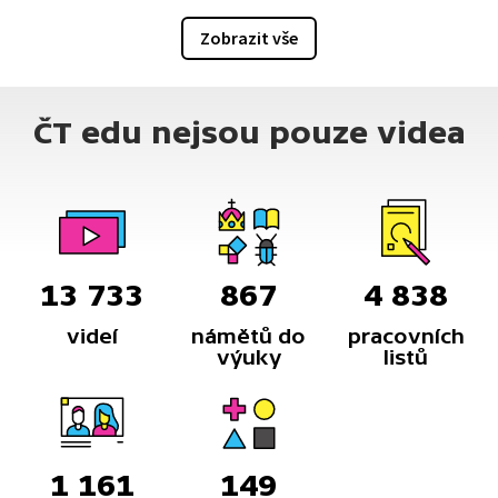
Zobrazit vše
ČT edu nejsou pouze videa
13 733
867
4 838
videí
námětů do
pracovních
výuky
listů
1 161
149