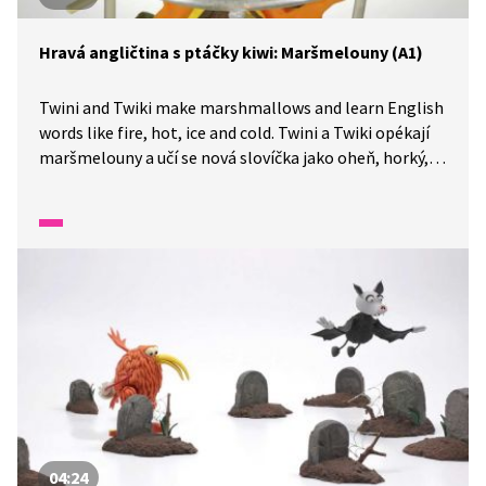
Hravá angličtina s ptáčky kiwi: Maršmelouny (A1)
Twini and Twiki make marshmallows and learn English
words like fire, hot, ice and cold. Twini a Twiki opékají
maršmelouny a učí se nová slovíčka jako oheň, horký,
led a studený.
04:24