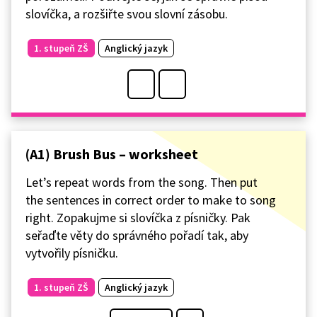
slovíčka, a rozšiřte svou slovní zásobu.
1. stupeň ZŠ
Anglický jazyk
(A1) Brush Bus – worksheet
Let’s repeat words from the song. Then put
the sentences in correct order to make to song
right. Zopakujme si slovíčka z písničky. Pak
seřaďte věty do správného pořadí tak, aby
vytvořily písničku.
1. stupeň ZŠ
Anglický jazyk