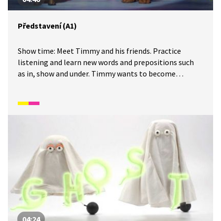
Představení (A1)
Show time: Meet Timmy and his friends. Practice
listening and learn new words and prepositions such
as in, show and under. Timmy wants to become
a magician and you can go with him. Do you know how
to cast spells and do magic tricks? Timmy will show
you. Seznamte se s Timmym a jeho kamarády.
Procvičte si poslech a naučte se nová slovíčka
a předložky, jako například in, show a under. Timmy se
chce stát kouzelníkem a vy můžete s ním. Víte, jak
čarovat a dělat magické triky? Timmy vám to ukáže.
04:24