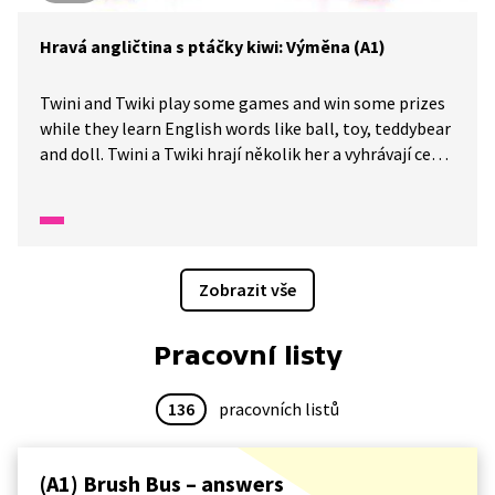
Hravá angličtina s ptáčky kiwi: Výměna (A1)
Twini and Twiki play some games and win some prizes
while they learn English words like ball, toy, teddybear
and doll. Twini a Twiki hrají několik her a vyhrávají ceny,
zatímco se učí anglická slova jako míč, hračka,
medvídek a panenka.
Zobrazit vše
Pracovní listy
136
pracovních listů
(A1) Brush Bus – answers