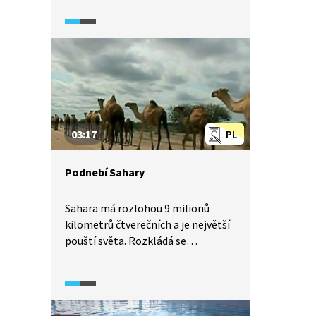
všeobecné cirkulace atmosféry
a stálých tlakových útvarů
nad Atlantským oceánem,
islandské tlakové níže a azorské
tlakové výše.
03:17
PL
Podnebí Sahary
Sahara má rozlohou 9 milionů
kilometrů čtverečních a je největší
pouští světa. Rozkládá se
od pobřeží Atlantského oceánu až
k Rudému moři. A zasahuje
na území 10 států. Na první pohled
je to nehostinná pustina, v sobě ale