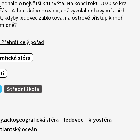
jednalo o největší kru světa. Na konci roku 2020 se kra
ní části Atlantského oceánu, což vyvolalo obavy místních
t, kdyby ledovec zablokoval na ostrově přístup k moři
ém dně?
Přehrát celý pořad
afická sféra
ti
Střední škola
fyzickogeografická sféra
ledovec
kryosféra
tlantský oceán