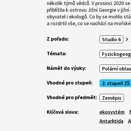
několik týmů vědců. V prosinci 2020 se 
přiblížila k ostrovu Jižní Georgie v již
obyvatel i ekologů. Co by se mohlo stá
a rozdrtil vše, co se nachází na mořsk
Z pořadu:
Studio 6
Témata:
Fyzickogeogr
Námět do výuky:
Polární oblas
Vhodné pro stupeň:
2. stupeň ZŠ
Vhodné pro předmět:
Zeměpis
Klíčová slova:
ekosystém
Antarktida
A