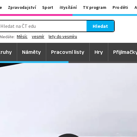
e
Zpravodajství
Sport
iVysílání
TV program
Pro děti
A
Hledat
Měsíc
vesmír
lety do vesmíru
hledáte:
ruhy
Náměty
Pracovní listy
Hry
Přijímačk