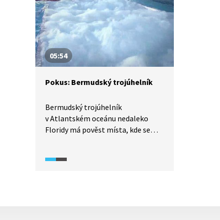
skrývá divokou krásu. Podnebí
Sahary není pro každého, přesto
nabízí řadu zajímavostí. Přijměte
naše pozvání na její virtuální
návštěvu.
05:54
Pokus: Bermudský trojúhelník
Bermudský trojúhelník
v Atlantském oceánu nedaleko
Floridy má pověst místa, kde se
často ztrácejí letadla, lodě i celé
posádky. Australští vědci přišli
na začátku 21. století s teorií,
podle které za mizení lodí mohou
velké bubliny zemního plynu, jež se
tu uvolňují z mořského dna. Tyto
bubliny snižují hustotu vody,
a proto se lodě potopí ke dnu.