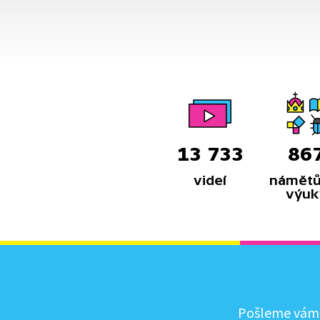
Pojďme si tuhle teorii ukázat.
13 733
86
videí
námětů
výuk
Pošleme vám, 