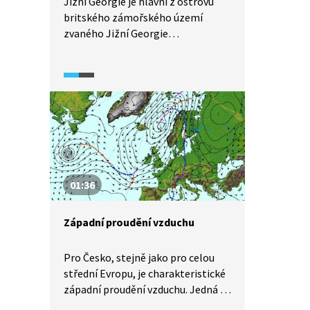
Jižní Georgie je hlavní z ostrovů
britského zámořského území
zvaného Jižní Georgie
a Sandwichovy ostrovy. Poprvé se
tu vylodil James Cook v roce 1775.
Ostrov v minulosti sloužil jako
základna lovců tuleňů a na začátku
20. století tu kotvily velrybářské
lodě. Dodnes jsou u pobřeží tohoto
neobydleného ostrova vidět vraky
lodí, které připomínají dávné časy.
01:36
Západní proudění vzduchu
Pro Česko, stejně jako pro celou
střední Evropu, je charakteristické
západní proudění vzduchu. Jedná se
o výsledek kombinace vlivů