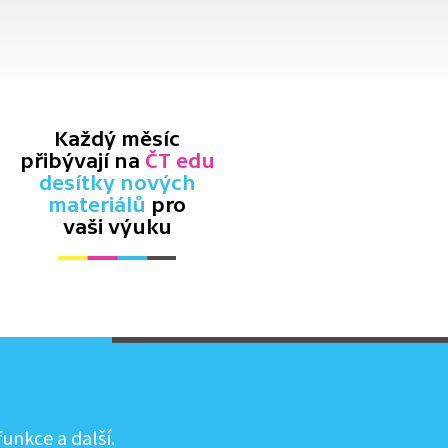
Každý měsíc
přibývají na
ČT edu
desítky nových
materiálů
pro
vaši výuku
unkce a další.