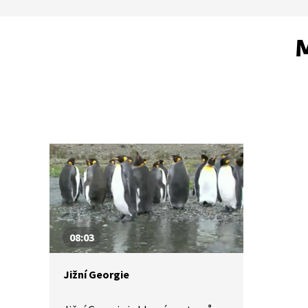
M
08:03
Jižní Georgie