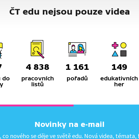
ČT edu nejsou pouze videa
7
4 838
1 161
149
 do
pracovních
pořadů
edukativních
y
listů
her
Novinky na e-mail
co nového se děje ve světě edu. Nová videa, témata, f