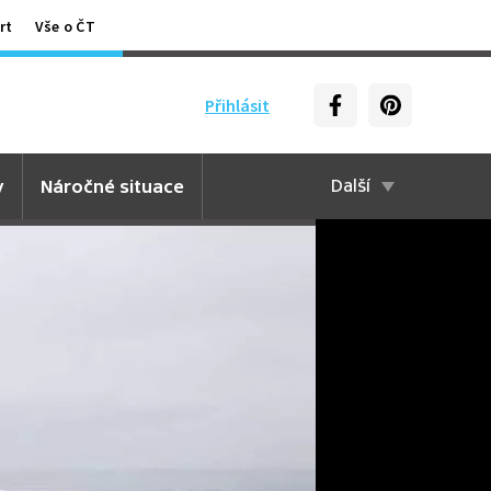
rt
Vše o ČT
Přihlásit
y
Náročné situace
Další