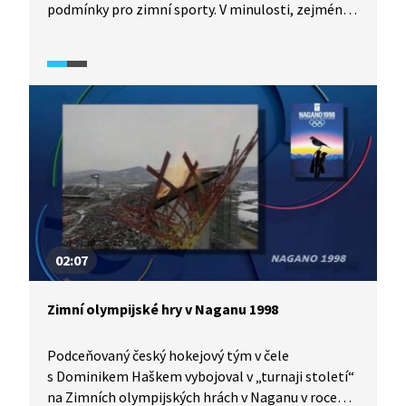
podmínky pro zimní sporty. V minulosti, zejména
v době normalizace, byl hokej něco jako politikum.
Hokejisté a s nimi celý národ mohl díky vítězství
nad reprezentací Sovětského svazu vyjádřit svůj
odpor k okupantům.
02:07
Zimní olympijské hry v Naganu 1998
Podceňovaný český hokejový tým v čele
s Dominikem Haškem vybojoval v „turnaji století“
na Zimních olympijských hrách v Naganu v roce