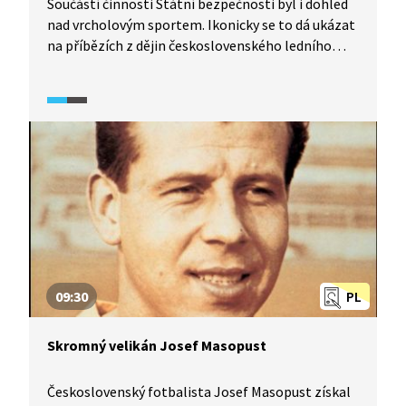
Součástí činnosti Státní bezpečnosti byl i dohled
nad vrcholovým sportem. Ikonicky se to dá ukázat
na příbězích z dějin československého ledního
hokeje, procesu proti mistrům světa z roku 1950
i světového šampionátu po srpnové okupaci v roce
1968. Podívejte se na ně.
09:30
PL
Skromný velikán Josef Masopust
Československý fotbalista Josef Masopust získal