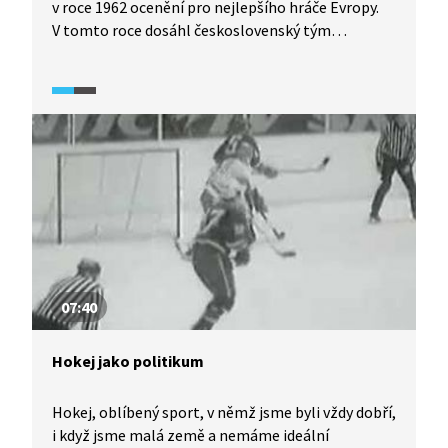
v roce 1962 ocenění pro nejlepšího hráče Evropy.
V tomto roce dosáhl československý tým
historického úspěchu. 2. místo na mistrovství
světa v Chile bylo překvapením pro fotbalovou
veřejnost celého světa. V podceňovaném týmu
Československa hrála řada skvělých hráčů, mj.
i záložník Dukly Prahy Josef Masopust, který
na šampionátu v Chile doslova zářil.
07:40
Hokej jako politikum
Hokej, oblíbený sport, v němž jsme byli vždy dobří,
i když jsme malá země a nemáme ideální