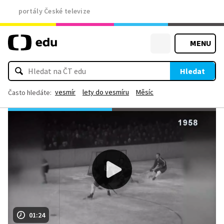
portály České televize
MENU
Hledat
vesmír
lety do vesmíru
Měsíc
Často hledáte:
01:24