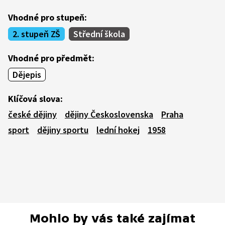
Vhodné pro stupeň:
2. stupeň ZŠ
Střední škola
Vhodné pro předmět:
Dějepis
Klíčová slova:
české dějiny
dějiny Československa
Praha
sport
dějiny sportu
lední hokej
1958
Mohlo by vás také zajímat