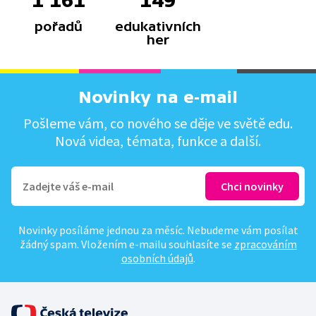
1 161
149
pořadů
edukativních
her
Novinky na e-mail
Pošleme vám, co nového se děje ve světě edu.
Nová videa, témata, funkce a další.
Novinky posíláme jednou za měsíc. Nebudeme vám posílat
žádný spam. Vložením e-mailu souhlasíte se
zpracováním
osobních údajů
.