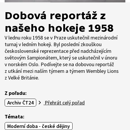
Dobová reportáž z
našeho hokeje 1958
V lednu roku 1958 se v Praze uskutečnil mezinárodní
turnaj v ledním hokeji. Byl poslední zkouškou
československé reprezentace před nadcházejícím
světovým šampionátem, který se uskutečnil v únoru
v norském Oslo. Podívejte se na dobovou reportáž
z utkání mezi naším týmem a týmem Wembley Lions
z Velké Británie.
Z pořadu:
Archiv ČT24
Přehrát celý pořad
Témata:
Moderní doba - české dějiny