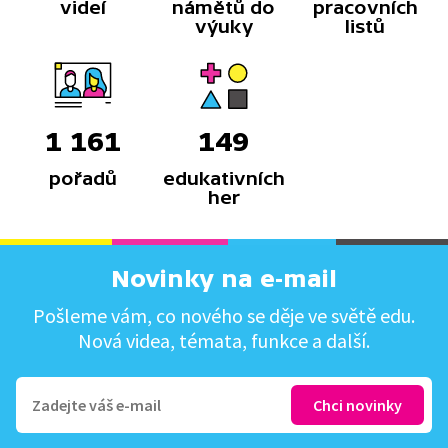
videí
námětů do
pracovních
výuky
listů
1 161
149
pořadů
edukativních
her
Novinky na e-mail
Pošleme vám, co nového se děje ve světě edu.
Nová videa, témata, funkce a další.