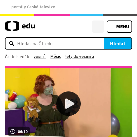
portály České televize
MENU
Hledat
vesmír
Měsíc
lety do vesmíru
Často hledáte:
06:10