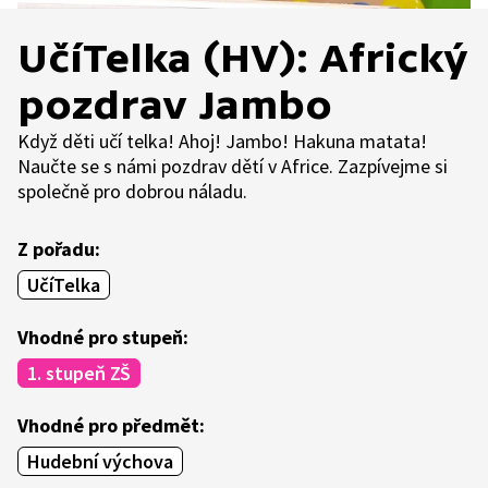
UčíTelka (HV): Africký
pozdrav Jambo
Když děti učí telka! Ahoj! Jambo! Hakuna matata!
Naučte se s námi pozdrav dětí v Africe. Zazpívejme si
společně pro dobrou náladu.
Z pořadu:
UčíTelka
Vhodné pro stupeň:
1. stupeň ZŠ
Vhodné pro předmět:
Hudební výchova