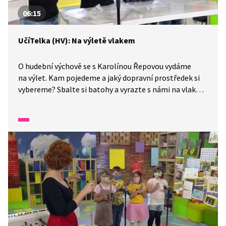
06:15
UčíTelka (HV): Na výletě vlakem
O hudební výchově se s Karolínou Řepovou vydáme
na výlet. Kam pojedeme a jaký dopravní prostředek si
vybereme? Sbalte si batohy a vyrazte s námi na vlakové
nádraží! Umíte napodobit zvuk, který vydává vlak?