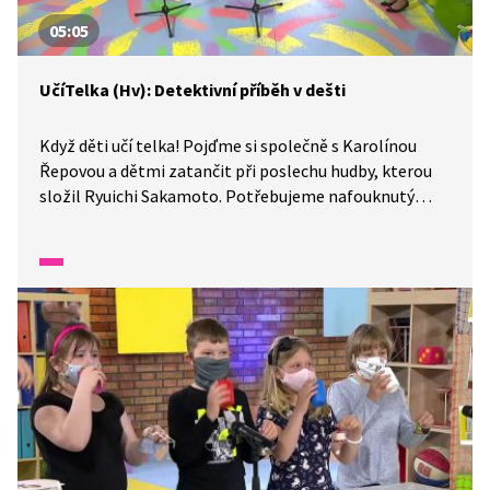
05:05
UčíTelka (Hv): Detektivní příběh v dešti
Když děti učí telka! Pojďme si společně s Karolínou
Řepovou a dětmi zatančit při poslechu hudby, kterou
složil Ryuichi Sakamoto. Potřebujeme nafouknutý
balónek a deštník, protože skladba se jmenuje Rain.
Příběh, který hudba vypráví, je tak trochu detektivní.
Nechte se překvapit!