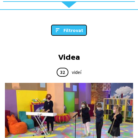
Filtrovat
Videa
32
videí