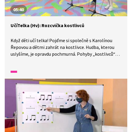
05:40
UčíTelka (Hv): Rozcvička kostlivců
Když děti učí telka! Pojďme si společně s Karolínou
Řepovou a dětmi zahrát na kostlivce. Hudba, kterou
uslyšíme, je opravdu pochmurná. Pohyby „kostlivců“
budeme muset nacvičit, proto říkáme rozcvička.