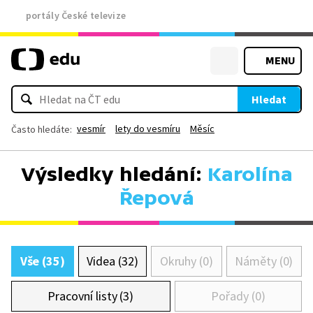
portály České televize
MENU
Hledat
vesmír
lety do vesmíru
Měsíc
Často hledáte:
Výsledky hledání:
Karolína
Řepová
Vše (35)
Videa (32)
Okruhy (0)
Náměty (0)
Pracovní listy (3)
Pořady (0)