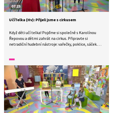
07:23
UčíTelka (Hv): Přijeli jsme s cirkusem
Když děti učí telka! Pojďme si společně s Karolínou
Řepovou a dětmi zahrát na cirkus. Připravte si
netradiční hudební nástroje: vařečky, poklice, sáček.
Fantazii se meze nekladou. Hudbu spojíme opět
s pohybem, tak pozor na rytmus.