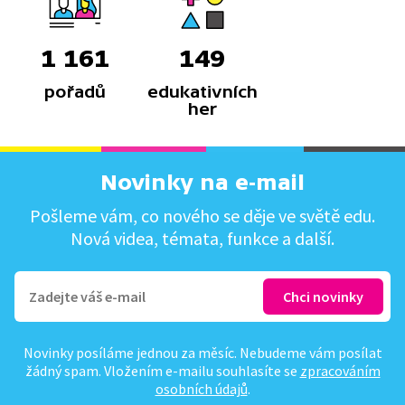
1 161
149
pořadů
edukativních
her
Novinky na e-mail
Pošleme vám, co nového se děje ve světě edu.
Nová videa, témata, funkce a další.
Novinky posíláme jednou za měsíc. Nebudeme vám posílat
žádný spam. Vložením e-mailu souhlasíte se
zpracováním
osobních údajů
.