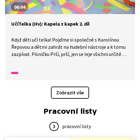
06:04
UčíTelka (Hv): Kapela z kapek 2. díl
Když děti učí telka! Pojďme si společně s Karolínou
Řepovou a dětmi zahrát na hudební nástroje a k tomu
zazpívat. Písničku Prší, prší, jen se leje všichni určitě
umíme. S Karolínou jsme se naučili píseň Kapela
z kapek. Obě písně a doprovod nyní dáme dohromady.
Pozor, ať to nepopletete.
Zobrazit vše
Pracovní listy
3
pracovní listy