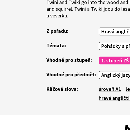
Twini and Twiki go into the wood and 
and squirrel. Twini a Twiki jdou do les
a veverka.
Z pořadu:
Hravá anglič
Témata:
Pohádky a p
Vhodné pro stupeň:
1. stupeň ZŠ
Vhodné pro předmět:
Anglický jaz
Klíčová slova:
úroveň A1
l
hravá angličt
M