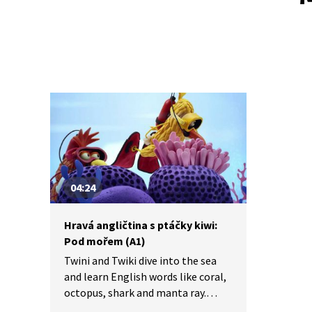
04:24
Hravá angličtina s ptáčky kiwi:
Pod mořem (A1)
Twini and Twiki dive into the sea
and learn English words like coral,
octopus, shark and manta ray.
Twiki a Twiki plavou v moři a učí se