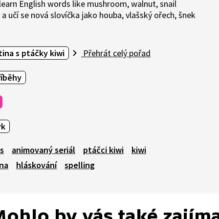
learn English words like mushroom, walnut, snail
a a učí se nová slovíčka jako houba, vlašský ořech, šnek
tina s ptáčky kiwi
Přehrát celý pořad
říběhy
yk
es
animovaný seriál
ptáčci kiwi
kiwi
ina
hláskování
spelling
ohlo by vás také zajím