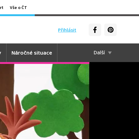
rt
Vše o ČT
Přihlásit
y
Náročné situace
Další