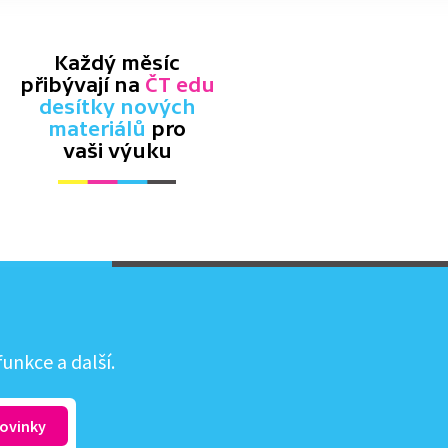
Každý měsíc
přibývají na
ČT edu
desítky nových
materiálů
pro
vaši výuku
unkce a další.