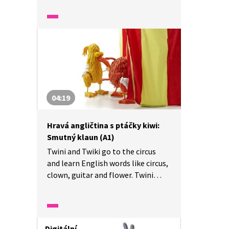
nová slovíčka jako korál,
chobotnice, žralok a rejnok.
04:19
Hravá angličtina s ptáčky kiwi:
Smutný klaun (A1)
Twini and Twiki go to the circus
and learn English words like circus,
clown, guitar and flower. Twini
a Twiki jdou do cirkusu a učí se nová
slovíčka jako cirkus, klaun, kytara
a květina.
Digitální