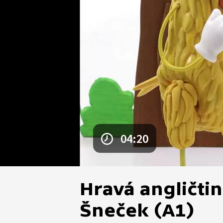
04:20
Hravá angličtin
Šneček (A1)