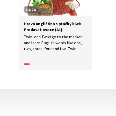
04:24
Hravá angličtina s ptáčky kiwi:
Prodavač ovoce (A1)
Twini and Twiki go to the market
and learn English words like one,
two, three, four and five. Twini
a Twiki jdou na trh a učí se nová
slovíčka jako jedna, dva, tři, čtyři
a pět.