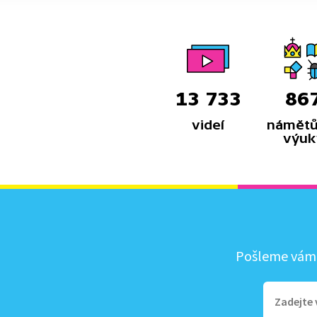
13 733
86
videí
námětů
výuk
Pošleme vám, 