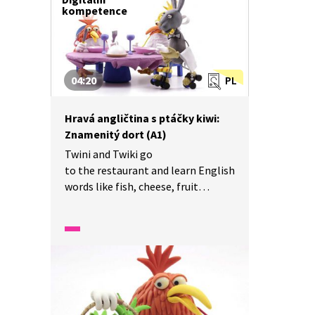
kompetence
04:20
PL
Hravá angličtina s ptáčky kiwi:
Znamenitý dort (A1)
Twini and Twiki go
to the restaurant and learn English
words like fish, cheese, fruit
and cake. Twini a Twiki jdou
do restaurace a učí se nová slovíčka
jako ryba, sýr, ovoce a dort.