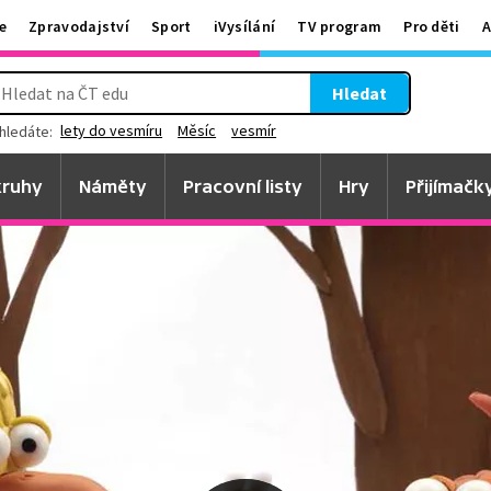
e
Zpravodajství
Sport
iVysílání
TV program
Pro děti
A
Hledat
lety do vesmíru
Měsíc
vesmír
hledáte:
ruhy
Náměty
Pracovní listy
Hry
Přijímačk