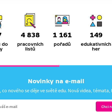
7
4 838
1 161
149
 do
pracovních
pořadů
edukativních
y
listů
her
Novinky na e-mail
co nového se děje ve světě edu. Nová videa, témata, f