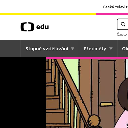
Česká televiz
Často 
Stupně vzdělávání
Předměty
Ok