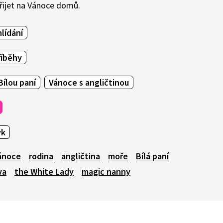
 přijet na Vánoce domů.
hlídání
říběhy
Bílou paní
Vánoce s angličtinou
yk
ánoce
rodina
angličtina
moře
Bílá paní
va
the White Lady
magic nanny