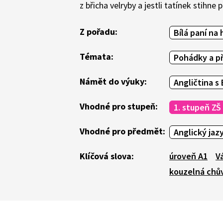
z břicha velryby a jestli tatínek stihne
Z pořadu:
Bílá paní na 
Témata:
Pohádky a p
Námět do výuky:
Angličtina s 
Vhodné pro stupeň:
1. stupeň ZŠ
Vhodné pro předmět:
Anglický jaz
Klíčová slova:
úroveň A1
V
kouzelná chů