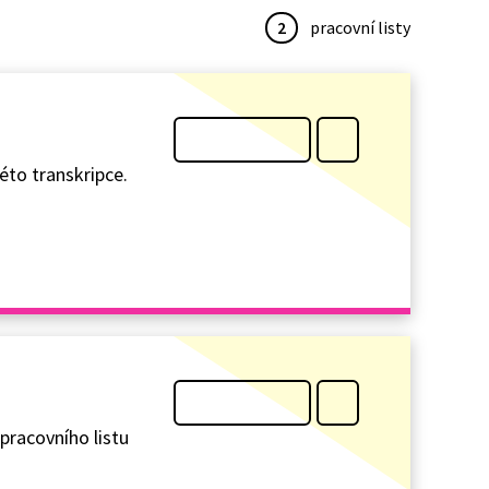
2
pracovní listy
éto transkripce.
pracovního listu