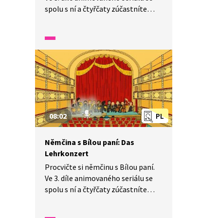
spolu s ní a čtyřčaty zúčastníte
koncertu. Pozorně se dívejte
a poslouchejte, naučíte se, jak se
správně chovat v divadle.
08:02
PL
Němčina s Bílou paní: Das
Lehrkonzert
Procvičte si němčinu s Bílou paní.
Ve 3. díle animovaného seriálu se
spolu s ní a čtyřčaty zúčastníte
koncertu. Pozorně se dívejte
a poslouchejte, naučíte se, jak se