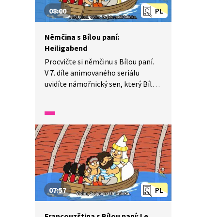
08:00
PL
Němčina s Bílou paní:
Heiligabend
Procvičte si němčinu s Bílou paní.
V 7. díle animovaného seriálu
uvidíte námořnický sen, který Bílá
paní čtyřčatům přičarovala.
Pozorně se dívejte a poslouchejte,
dozvíte se, jak se dostanou z břicha
velryby a jestli tatínek stihne přijet
na Vánoce domů.
07:57
PL
Francouzština s Bílou paní: Le