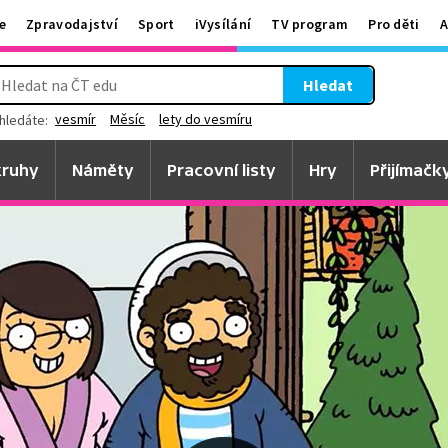
e
Zpravodajství
Sport
iVysílání
TV program
Pro děti
A
Hledat
vesmír
Měsíc
lety do vesmíru
hledáte:
ruhy
Náměty
Pracovní listy
Hry
Přijímačk