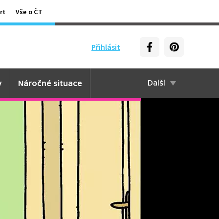
rt
Vše o ČT
Přihlásit
y
Náročné situace
Další