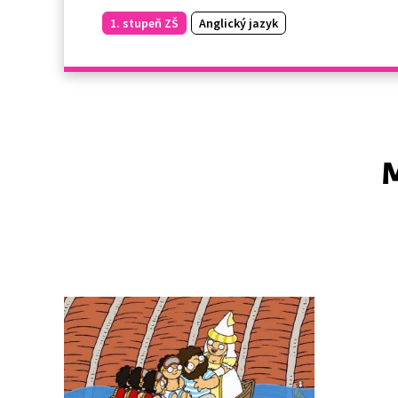
1. stupeň ZŠ
Anglický jazyk
M