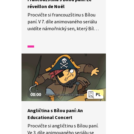
réveillon de Noël
Procvičte si francouzštinu s Bílou
paní. V 7. díle animovaného seriálu
uvidíte námořnický sen, který Bílá
paní čtyřčatům přičarovala.
Pozorně se dívejte a poslouchejte,
dozvíte se, jak se dostanou z břicha
velryby a jestli tatínek stihne přijet
na Vánoce domů.
08:00
PL
Angličtina s Bílou paní: An
Educational Concert
Procvičte si angličtinu s Bílou paní.
Ve 3. díle animovaného seriálu se