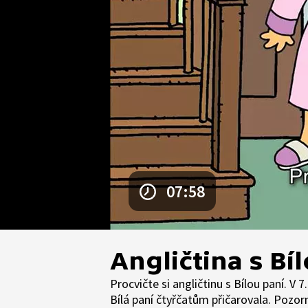
07:58
Angličtina s Bí
Procvičte si angličtinu s Bílou paní. V
Bílá paní čtyřčatům přičarovala. Pozor