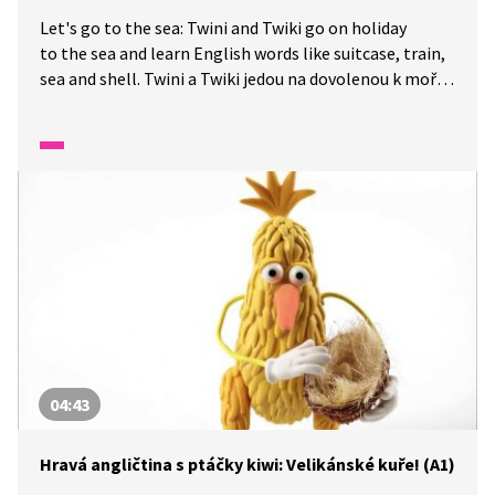
Let's go to the sea: Twini and Twiki go on holiday
to the sea and learn English words like suitcase, train,
sea and shell. Twini a Twiki jedou na dovolenou k moři
a učí se anglická slovíčka jako třeba kufr, vlak, moře
a mušle.
04:43
Hravá angličtina s ptáčky kiwi: Velikánské kuře! (A1)