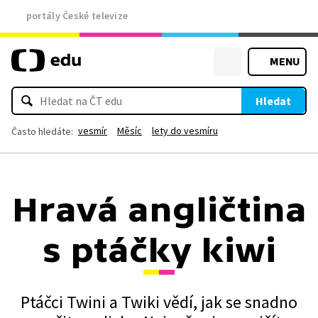
portály České televize
MENU
Hledat
vesmír
Měsíc
lety do vesmíru
Často hledáte:
Hravá angličtina
s ptáčky kiwi
Ptáčci Twini a Twiki vědí, jak se snadno