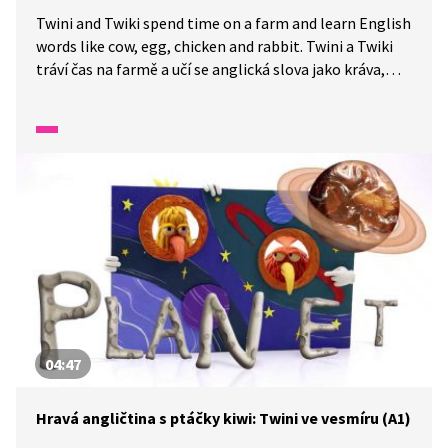
Twini and Twiki spend time on a farm and learn English
words like cow, egg, chicken and rabbit. Twini a Twiki
tráví čas na farmě a učí se anglická slova jako kráva,
vejce, kuře a králík.
04:47
Hravá angličtina s ptáčky kiwi: Twini ve vesmíru (A1)