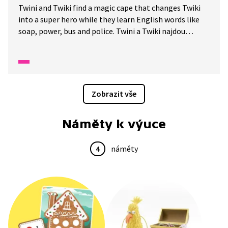
Twini and Twiki find a magic cape that changes Twiki
into a super hero while they learn English words like
soap, power, bus and police. Twini a Twiki najdou
kouzelný plášť, který promění Twiki na superhrdinu,
zatímco se učí anglická slova jako mýdlo, síla, autobus
a policie.
Zobrazit vše
Náměty k výuce
4
náměty