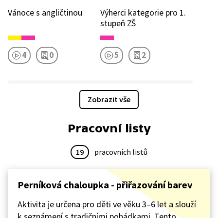
Vánoce s angličtinou
Výherci kategorie pro 1.
stupeň ZŠ
4
0
5
2
Zobrazit vše
Pracovní listy
19
pracovních listů
Perníková chaloupka - přiřazování barev
Aktivita je určena pro děti ve věku 3–6 let a slouží
k seznámení s tradičními pohádkami. Tento