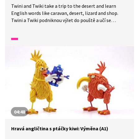
Twini and Twiki take a trip to the desert and learn
English words like caravan, desert, lizard and shop.
Twini a Twiki podniknou výlet do pouště a učí se
anglická slova jako karavan, poušť, ještěrka a obchod.
04:48
Hravá angličtina s ptáčky kiwi: Výměna (A1)