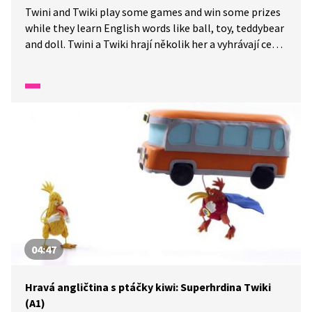
Twini and Twiki play some games and win some prizes
while they learn English words like ball, toy, teddybear
and doll. Twini a Twiki hrají několik her a vyhrávají ceny,
zatímco se učí anglická slova jako míč, hračka,
medvídek a panenka.
04:47
Hravá angličtina s ptáčky kiwi: Superhrdina Twiki
(A1)