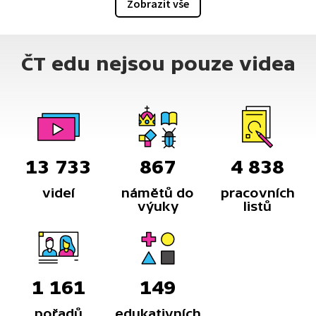
Zobrazit vše
ČT edu nejsou pouze videa
13 733
867
4 838
videí
námětů do
pracovních
výuky
listů
1 161
149
pořadů
edukativních