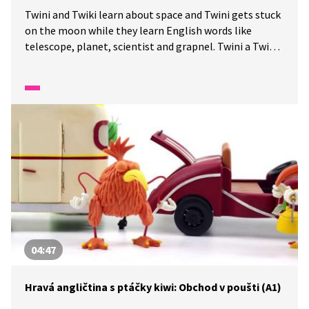
Twini and Twiki learn about space and Twini gets stuck
on the moon while they learn English words like
telescope, planet, scientist and grapnel. Twini a Twiki
se učí o vesmíru a Twini uvízne na Měsíci, zatímco se učí
anglická slova jako dalekohled, planeta, vědec a hák.
04:47
Hravá angličtina s ptáčky kiwi: Obchod v poušti (A1)