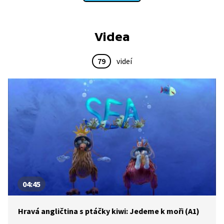
Videa
79
videí
04:45
Hravá angličtina s ptáčky kiwi: Jedeme k moři (A1)