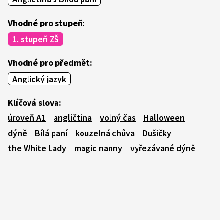
Vhodné pro stupeň:
1. stupeň ZŠ
Vhodné pro předmět:
Anglický jazyk
Klíčová slova:
úroveň A1
angličtina
volný čas
Halloween
dýně
Bílá paní
kouzelná chůva
Dušičky
the White Lady
magic nanny
vyřezávané dýně