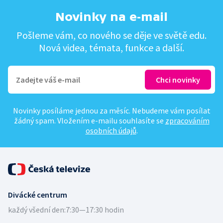
Novinky na e-mail
Pošleme vám, co nového se děje ve světě edu.
Nová videa, témata, funkce a další.
Novinky posíláme jednou za měsíc. Nebudeme vám posílat
žádný spam. Vložením e-mailu souhlasíte se
zpracováním
osobních údajů
.