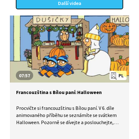
Další videa
07:57
PL
Francouzština s Bílou paní: Halloween
Procvičte si francouzštinu s Bílou paní. V 6. díle
animovaného příběhu se seznámíte se svátkem
Halloween. Pozorně se dívejte a poslouchejte,
dozvíte se, k čemu jsou dobré vyřezávané dýně.