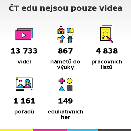
ČT edu nejsou pouze videa
13 733
867
4 838
videí
námětů do
pracovních
výuky
listů
1 161
149
pořadů
edukativních
her