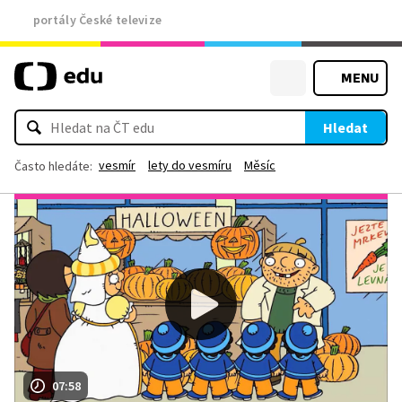
portály České televize
MENU
Hledat
vesmír
lety do vesmíru
Měsíc
Často hledáte:
07:58