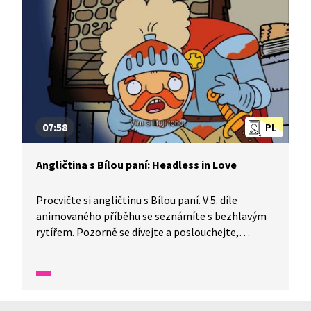
07:58
PL
Angličtina s Bílou paní: Headless in Love
Procvičte si angličtinu s Bílou paní. V 5. díle
animovaného příběhu se seznámíte s bezhlavým
rytířem. Pozorně se dívejte a poslouchejte,
dozvíte se, proč se rytíři ztratila hlava.