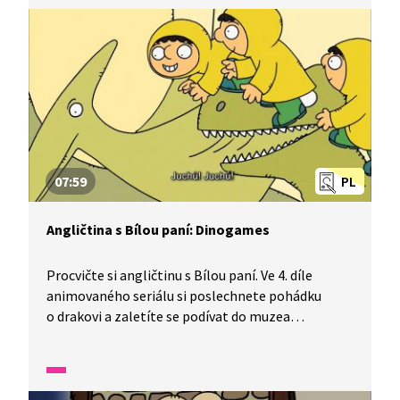
07:59
PL
Angličtina s Bílou paní: Dinogames
Procvičte si angličtinu s Bílou paní. Ve 4. díle
animovaného seriálu si poslechnete pohádku
o drakovi a zaletíte se podívat do muzea
na dinosaury. Pozorně se dívejte a poslouchejte,
uvidíte, jak z dinosaura může vzniknout drak.