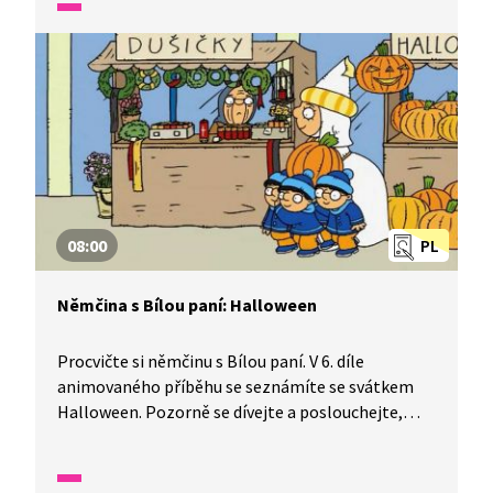
08:00
PL
Němčina s Bílou paní: Halloween
Procvičte si němčinu s Bílou paní. V 6. díle
animovaného příběhu se seznámíte se svátkem
Halloween. Pozorně se dívejte a poslouchejte,
dozvíte se, k čemu jsou dobré vyřezávané dýně.