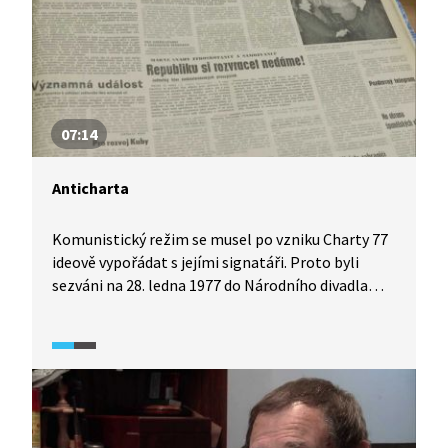
07:14
Anticharta
Komunistický režim se musel po vzniku Charty 77
ideově vypořádat s jejími signatáři. Proto byli
sezváni na 28. ledna 1977 do Národního divadla
představitelé české umělecké scény, aby podepsali
dokument odsuzující Chartu 77, tzv. Antichartu,
a demonstrovali tak podporu režimu.