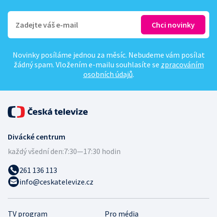
Novinky posíláme jednou za měsíc. Nebudeme vám posílat
žádný spam. Vložením e-mailu souhlasíte se
zpracováním
osobních údajů
.