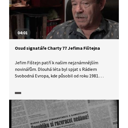
04:01
Osud signatáře Charty 77 Jefima Fištejna
Jefim Fištejn patří k našim nejznámnějším
novinářům. Dlouhá léta byl spjat s Rádiem
Svobodná Evropa, kde působil od roku 1981.
Do mnichovské redakce se dostal i kvůli tomu, že
byl donucen opustit Československo poté, co se
stal signatářem Charty 77.