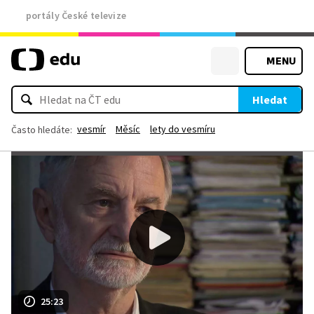
portály České televize
MENU
Hledat
vesmír
Měsíc
lety do vesmíru
Často hledáte:
25:23