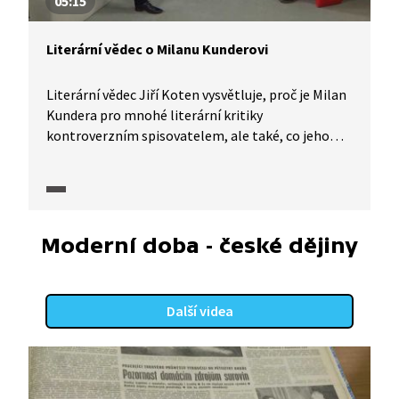
05:15
Literární vědec o Milanu Kunderovi
Literární vědec Jiří Koten vysvětluje, proč je Milan
Kundera pro mnohé literární kritiky
kontroverzním spisovatelem, ale také, co jeho
tvorbě vysloužilo výsadní postavení nejen v české
literatuře.
Moderní doba - české dějiny
Další videa