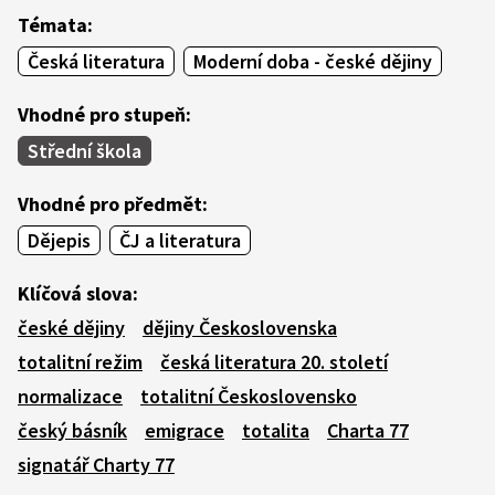
Témata:
Česká literatura
Moderní doba - české dějiny
Vhodné pro stupeň:
Střední škola
Vhodné pro předmět:
Dějepis
ČJ a literatura
Klíčová slova:
české dějiny
dějiny Československa
totalitní režim
česká literatura 20. století
normalizace
totalitní Československo
český básník
emigrace
totalita
Charta 77
signatář Charty 77