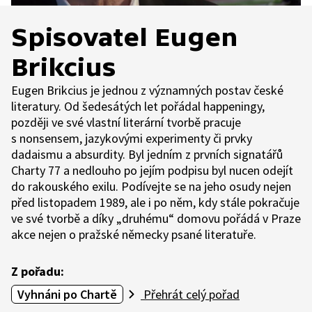
Spisovatel Eugen
Brikcius
Eugen Brikcius je jednou z významných postav české
literatury. Od šedesátých let pořádal happeningy,
později ve své vlastní literární tvorbě pracuje
s nonsensem, jazykovými experimenty či prvky
dadaismu a absurdity. Byl jedním z prvních signatářů
Charty 77 a nedlouho po jejím podpisu byl nucen odejít
do rakouského exilu. Podívejte se na jeho osudy nejen
před listopadem 1989, ale i po něm, kdy stále pokračuje
ve své tvorbě a díky „druhému“ domovu pořádá v Praze
akce nejen o pražské německy psané literatuře.
Z pořadu:
Vyhnáni po Chartě
Přehrát celý pořad