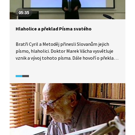
05:35
Hlaholice a překlad Písma svatého
Bratři Cyril a Metoděj přinesli Slovanům jejich
písmo, hlaholici. Doktor Marek Vácha vysvětluje
vznik a vývoj tohoto písma. Dále hovoří o překladu
Písma svatého do podoby, která byla Slovanům
srozumitelná, a to nejen z hlediska jazykového,
ale i kulturního.