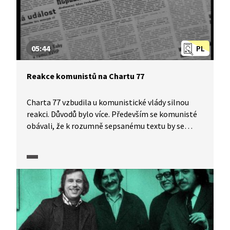
05:44
PL
Reakce komunistů na Chartu 77
Charta 77 vzbudila u komunistické vlády silnou
reakci. Důvodů bylo více. Především se komunisté
obávali, že k rozumně sepsanému textu by se
mohly připojit desetitisíce lidí, což už by mohl být
problém, a velký vliv měla i publicita. O Chartě 77
se psalo ve všech světových denících a celý akt
vyvolal mimořádnou diplomatickou aktivitu.
Za podepsání Charty 77 nemohli ani nikoho
uvěznit a pro trestní stíhání bylo třeba hledat
zástupné důvody. Účty se signatáři si režim
částečně vyrovnal až o dva roky později při procesu