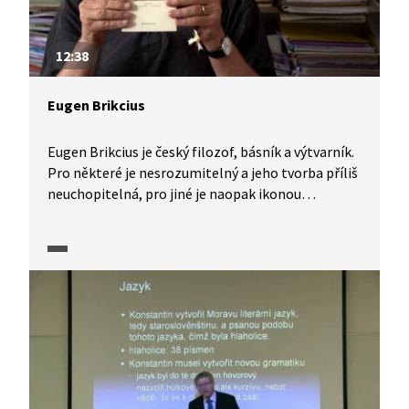
12:38
Eugen Brikcius
Eugen Brikcius je český filozof, básník a výtvarník.
Pro některé je nesrozumitelný a jeho tvorba příliš
neuchopitelná, pro jiné je naopak ikonou
hrdinského života, počínaje jeho podpisem Charty
77 až po dnešní dobu, kdy nepřestává bojovat
proti omezování lidských svobod, proti
nevzdělanosti a diktátu materiálního světa.