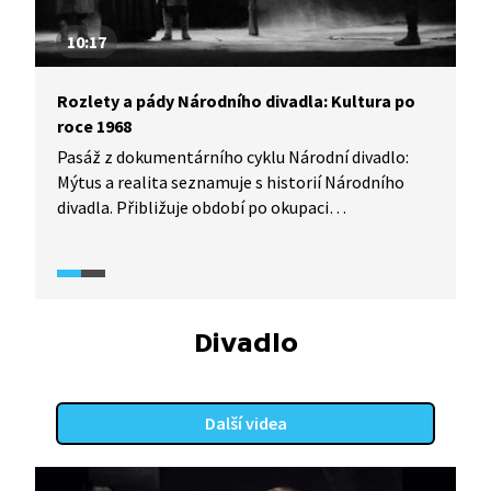
10:17
Rozlety a pády Národního divadla: Kultura po
roce 1968
Pasáž z dokumentárního cyklu Národní divadlo:
Mýtus a realita seznamuje s historií Národního
divadla. Přibližuje období po okupaci
Československa sovětskými vojsky a počátek tzv.
normalizace. Pojednává především o scéně
činohry a opery Národního divadla a jejich vývoji
po roce 1968.
Divadlo
Další videa