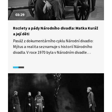
03:29
Rozlety a pády Národního divadla: Matka Kuráž
a její děti
Pasáž z dokumentárního cyklu Národní divadlo:
Mýtus a realita seznamuje s historií Národního
divadla. V roce 1970 byla v Národním divadle
odehrána činohra Bertolda Brechta Matka Kuráž
a její děti, která se režimu poněkud vymkla z rukou.
O inscenaci hovoří její režisér Jan Kačer.