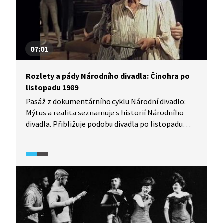
07:01
Rozlety a pády Národního divadla: Činohra po
listopadu 1989
Pasáž z dokumentárního cyklu Národní divadlo:
Mýtus a realita seznamuje s historií Národního
divadla. Přibližuje podobu divadla po listopadu
1989. V popředí činohry byli režiséři Ivan Rajmont
a Miroslav Krobot a na scéně se objevili herci, kteří
v minulém režimu nemohli hrát, a inscenace jak
z českého repertoáru, tak ze světového.