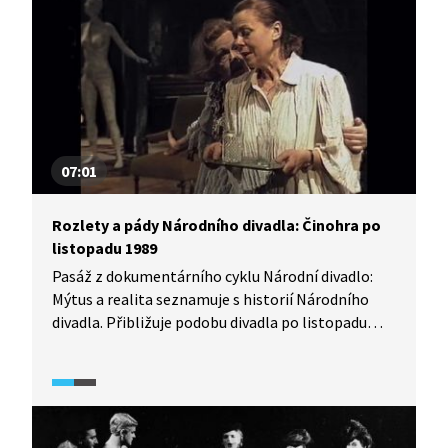
07:01
Rozlety a pády Národního divadla: Činohra po
listopadu 1989
Pasáž z dokumentárního cyklu Národní divadlo:
Mýtus a realita seznamuje s historií Národního
divadla. Přibližuje podobu divadla po listopadu
1989. V popředí činohry byli režiséři Ivan Rajmont
a Miroslav Krobot a na scéně se objevili herci, kteří
v minulém režimu nemohli hrát, a inscenace jak
z českého repertoáru, tak ze světového.