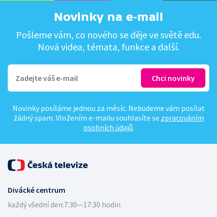
Novinky na e-mail
Pošleme vám, co nového se děje ve světě edu.
Nová videa, témata, funkce a další.
Novinky posíláme jednou za měsíc. Nebudeme vám posílat
žádný spam. Vložením e-mailu souhlasíte se
zpracováním
osobních údajů
.