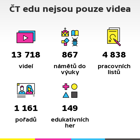
ČT edu nejsou pouze videa
13 718
867
4 838
videí
námětů do
pracovních
výuky
listů
1 161
149
pořadů
edukativních
her