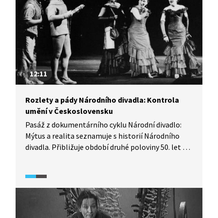
12:11
Rozlety a pády Národního divadla: Kontrola
umění v Československu
Pasáž z dokumentárního cyklu Národní divadlo:
Mýtus a realita seznamuje s historií Národního
divadla. Přibližuje období druhé poloviny 50. let 20.
století, ve kterém došlo k uvolnění kontroly
umění v Československu. V této době
zaznamenalo Národní divadlo, především jeho
činohra, velký úspěch, a to např. díky režiséru
Alfrédu Radokovi a tehdejšímu šéfovi činohry
Národního divadla Otomaru Krejčovi.