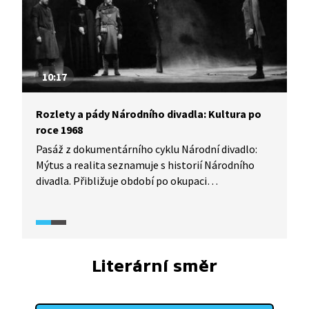
10:17
Rozlety a pády Národního divadla: Kultura po
roce 1968
Pasáž z dokumentárního cyklu Národní divadlo:
Mýtus a realita seznamuje s historií Národního
divadla. Přibližuje období po okupaci
Československa sovětskými vojsky a počátek tzv.
normalizace. Pojednává především o scéně
činohry a opery Národního divadla a jejich vývoji
po roce 1968.
Literární směr