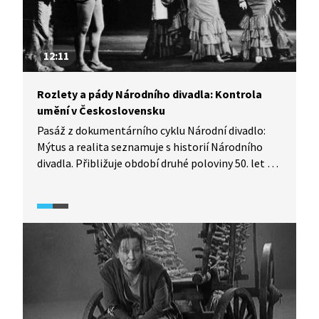
12:11
Rozlety a pády Národního divadla: Kontrola
umění v Československu
Pasáž z dokumentárního cyklu Národní divadlo:
Mýtus a realita seznamuje s historií Národního
divadla. Přibližuje období druhé poloviny 50. let 20.
století, ve kterém došlo k uvolnění kontroly
umění v Československu. V této době
zaznamenalo Národní divadlo, především jeho
činohra, velký úspěch, a to např. díky režiséru
Alfrédu Radokovi a tehdejšímu šéfovi činohry
Národního divadla Otomaru Krejčovi.