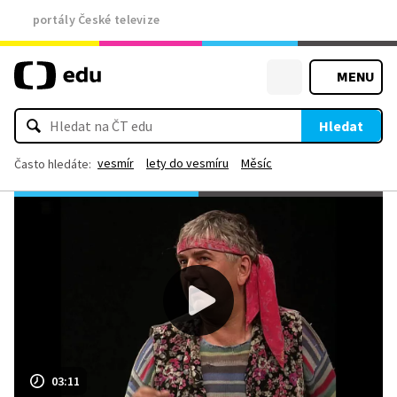
portály České televize
MENU
Hledat
vesmír
lety do vesmíru
Měsíc
Často hledáte:
03:11