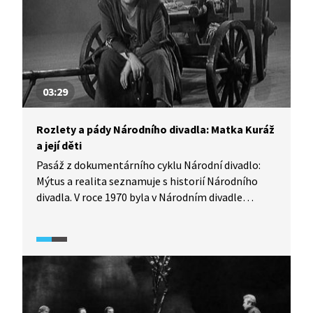
03:29
Rozlety a pády Národního divadla: Matka Kuráž
a její děti
Pasáž z dokumentárního cyklu Národní divadlo:
Mýtus a realita seznamuje s historií Národního
divadla. V roce 1970 byla v Národním divadle
odehrána činohra Bertolda Brechta Matka Kuráž
a její děti, která se režimu poněkud vymkla z rukou.
O inscenaci hovoří její režisér Jan Kačer.