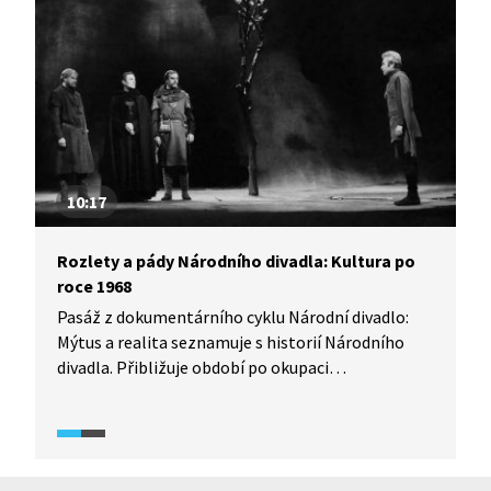
10:17
Rozlety a pády Národního divadla: Kultura po
roce 1968
Pasáž z dokumentárního cyklu Národní divadlo:
Mýtus a realita seznamuje s historií Národního
divadla. Přibližuje období po okupaci
Československa sovětskými vojsky a počátek tzv.
normalizace. Pojednává především o scéně
činohry a opery Národního divadla a jejich vývoji
po roce 1968.