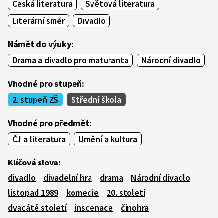
Česká literatura
Světová literatura
Literární směr
Divadlo
Námět do výuky:
Drama a divadlo pro maturanta
Národní divadlo
Vhodné pro stupeň:
2. stupeň ZŠ
Střední škola
Vhodné pro předmět:
ČJ a literatura
Umění a kultura
Klíčová slova:
divadlo
divadelní hra
drama
Národní divadlo
listopad 1989
komedie
20. století
dvacáté století
inscenace
činohra