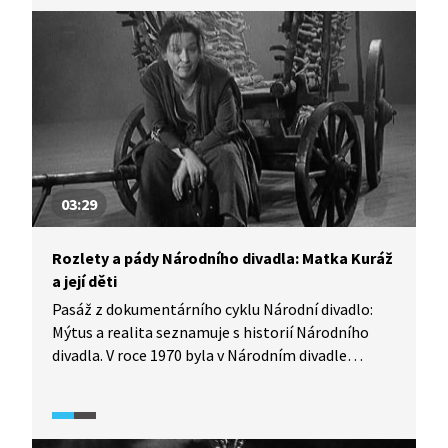
činohra, velký úspěch, a to např. díky režiséru
Alfrédu Radokovi a tehdejšímu šéfovi činohry
Národního divadla Otomaru Krejčovi.
03:29
Rozlety a pády Národního divadla: Matka Kuráž
a její děti
Pasáž z dokumentárního cyklu Národní divadlo:
Mýtus a realita seznamuje s historií Národního
divadla. V roce 1970 byla v Národním divadle
odehrána činohra Bertolda Brechta Matka Kuráž
a její děti, která se režimu poněkud vymkla z rukou.
O inscenaci hovoří její režisér Jan Kačer.