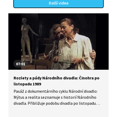
Další videa
07:01
Rozlety a pády Národního divadla: Činohra po
listopadu 1989
Pasáž z dokumentárního cyklu Národní divadlo:
Mýtus a realita seznamuje s historií Národního
divadla. Přibližuje podobu divadla po listopadu
1989. V popředí činohry byli režiséři Ivan Rajmont
a Miroslav Krobot a na scéně se objevili herci, kteří