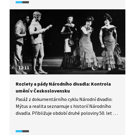
v minulém režimu nemohli hrát, a inscenace jak
z českého repertoáru, tak ze světového.
12:11
Rozlety a pády Národního divadla: Kontrola
umění v Československu
Pasáž z dokumentárního cyklu Národní divadlo:
Mýtus a realita seznamuje s historií Národního
divadla. Přibližuje období druhé poloviny 50. let 20.
století, ve kterém došlo k uvolnění kontroly
umění v Československu. V této době
zaznamenalo Národní divadlo, především jeho